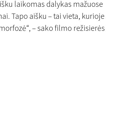
rišku laikomas dalykas mažuose
. Tapo aišku – tai vieta, kurioje
amorfozė“, – sako filmo režisierės