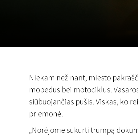
Lapkričio 5 - 22
2026
Niekam nežinant, miesto pakrašč
mopedus bei motociklus. Vasaros
siūbuojančias pušis. Viskas, ko re
priemonė.
„Norėjome sukurti trumpą dokumen