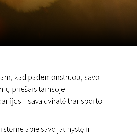
a
SCA vasara
...
 tam, kad pademonstruotų savo
ūmų priešais tamsoje
panijos – sava dviratė transporto
rstėme apie savo jaunystę ir