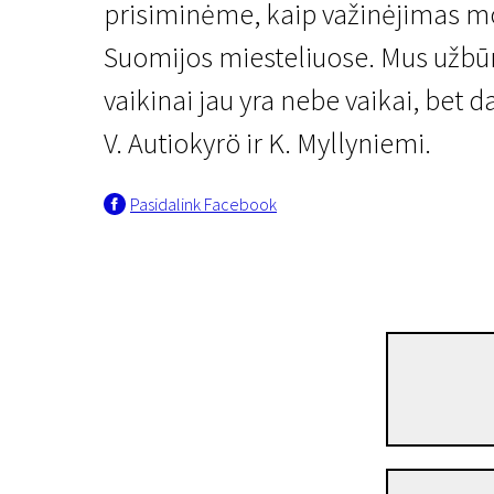
prisiminėme, kaip važinėjimas m
Suomijos miesteliuose. Mus užbūrė 
vaikinai jau yra nebe vaikai, bet d
V. Autiokyrö ir K. Myllyniemi.
Pasidalink Facebook
II programa
Pravažiavimas
7 min. | Drama | N-13