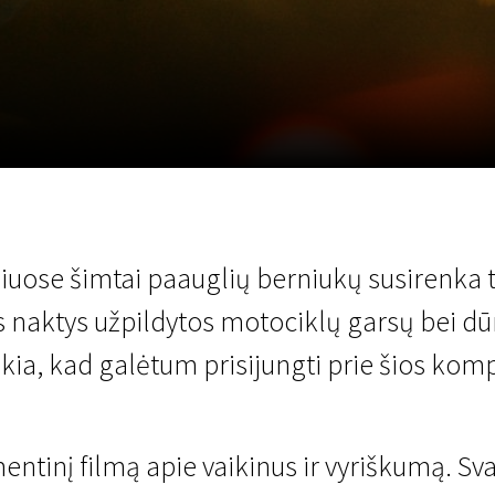
LT
Scanorama
Naujienos
Program
iuose šimtai paauglių berniukų susirenka
 naktys užpildytos motociklų garsų bei d
ikia, kad galėtum prisijungti prie šios kom
tinį filmą apie vaikinus ir vyriškumą. Sva