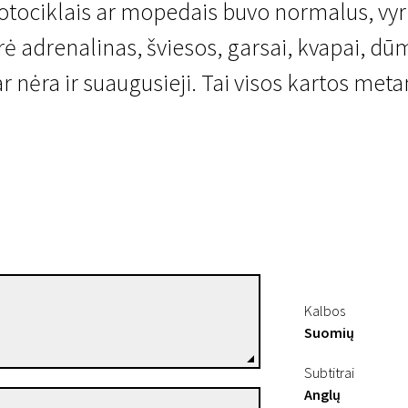
otociklais ar mopedais buvo normalus, vy
adrenalinas, šviesos, garsai, kvapai, dūmai
ar nėra ir suaugusieji. Tai visos kartos met
Vilja Autiokyrö
Kalbos
Režisierius(-ė)
Suomių
Subtitrai
Anglų