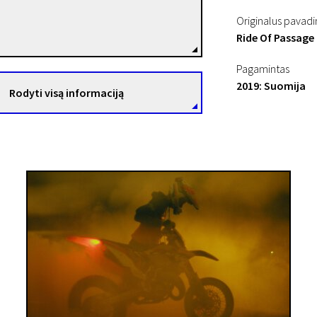
Katri Myllyniemi
Originalus pavad
Režisierius(-ė)
Ride Of Passage
Pagamintas
2019: Suomija
Rodyti visą informaciją