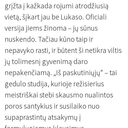
grįžta į kažkada rojumi atrodžiusią
vietą, šįkart jau be Lukaso. Oficiali
versija jiems žinoma – jų sūnus
nuskendo. Tačiau kūno taip ir
nepavyko rasti, ir būtent ši netikra viltis
Naujienos iš Šiaurės
jų tolimesnį gyvenimą daro
Iš paskutiniųjų
nepakenčiamą. „Iš paskutiniųjų“ – tai
1 val. 48 min. | Drama | N-16
gedulo studija, kurioje režisierius
meistriškai stebi skausmo nualintos
poros santykius ir susilaiko nuo
supaprastintų atsakymų į