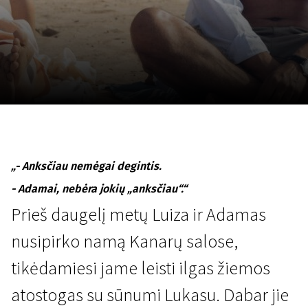
Lapkričio 5 - 22
2026
„- Anksčiau nemėgai degintis.
- Adamai, nebėra jokių „anksčiau“.“
Prieš daugelį metų Luiza ir Adamas
nusipirko namą Kanarų salose,
tikėdamiesi jame leisti ilgas žiemos
atostogas su sūnumi Lukasu. Dabar jie