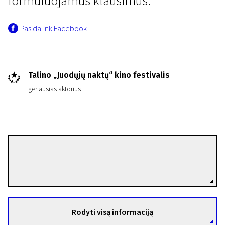
formuluojamus klausimus.
Pasidalink Facebook
Talino „Juodųjų naktų“ kino festivalis
geriausias aktorius
Samanou Acheche Sahlstrøm
Režisierius(-ė)
Rodyti visą informaciją