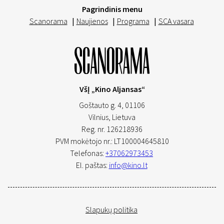
Pagrindinis menu
Scanorama
|
Naujienos
|
Programa
|
SCA vasara
VšĮ „Kino Aljansas“
Goštauto g. 4, 01106
Vilnius,
Lietuva
Reg. nr. 126218936
PVM mokėtojo nr.: LT100004645810
Telefonas:
+37062973453
El. paštas:
info@kino.lt
Slapukų politika