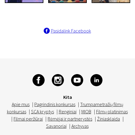
Pasidalink Facebook
Kita
Apie mus
|
Pagrindinis konkursas
|
Trumpametražių filmų
konkursas
|
SCA kryptys
|
Renginiai
|
MIOB
|
Filmų platinimas
|
Filmai peržiūrai
|
Rėmėjai ir partnerystės
|
Žiniasklaida
|
Savanoriai
|
Archyvas