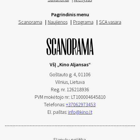
Pagrindinis menu
Scanorama
|
Naujienos
|
Programa
|
SCA vasara
VšĮ „Kino Aljansas“
Goštauto g. 4, 01106
Vilnius,
Lietuva
Reg. nr. 126218936
PVM mokėtojo nr.: LT100004645810
Telefonas:
+37062973453
El. paštas:
info@kino.lt
Slapukų politika