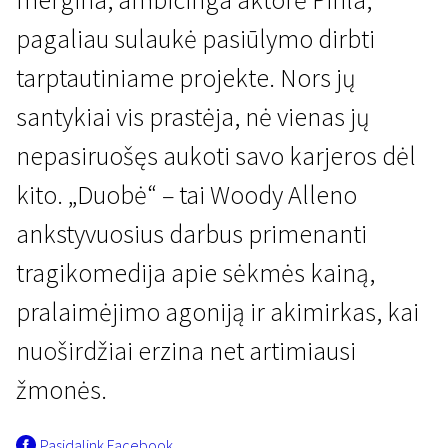
pagaliau sulaukė pasiūlymo dirbti
tarptautiniame projekte. Nors jų
santykiai vis prastėja, nė vienas jų
nepasiruošęs aukoti savo karjeros dėl
Naujienos iš Šiaurės
kito. „Duobė“ – tai Woody Alleno
Duobė
ankstyvuosius darbus primenanti
1 val. 37 min. | Komedija | N-13
tragikomedija apie sėkmės kainą,
pralaimėjimo agoniją ir akimirkas, kai
nuoširdžiai erzina net artimiausi
žmonės.
Pasidalink Facebook