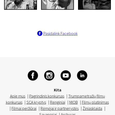
Pasidalink Facebook
Kita
Apie mus
|
Pagrindinis konkursas
|
Trumpametražių filmų
konkursas
|
SCA kryptys
|
Renginiai
|
MIOB
|
Filmų platinimas
|
Filmai peržiūrai
|
Rėmėjai ir partnerystės
|
Žiniasklaida
|
Savanoriai
|
Archyvas