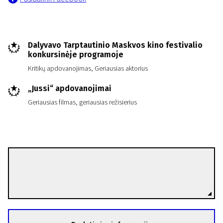
Dalyvavo Tarptautinio Maskvos kino festivalio
konkursinėje programoje
Kritikų apdovanojimas, Geriausias aktorius
„Jussi“ apdovanojimai
Geriausias filmas, geriausias režisierius
Aleksi Salmenperä
Režisierius(-ė)