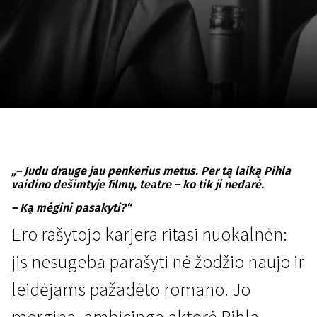
Lapkričio 5 - 22
2026
„– Judu drauge jau penkerius metus. Per tą laiką Pihla
vaidino dešimtyje filmų, teatre – ko tik ji nedarė.
– Ką mėgini pasakyti?“
Ero rašytojo karjera ritasi nuokalnėn:
jis nesugeba parašyti nė žodžio naujo ir
leidėjams pažadėto romano. Jo
mergina, ambicinga aktorė Pihla,