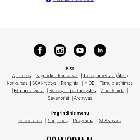
Kita
Apie mus
|
Pagrindinis konkursas
|
Trumpametražių filmų
konkursas
|
SCA kryptys
|
Renginiai
|
MIOB
|
Filmų platinimas
|
Filmai peržiūrai
|
Rėmėjai ir partnerystės
|
Žiniasklaida
|
Savanoriai
|
Archyvas
Pagrindinis menu
Scanorama
|
Naujienos
|
Programa
|
SCA vasara