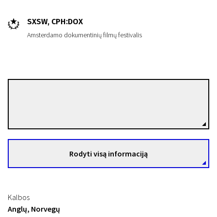
SXSW, CPH:DOX
Amsterdamo dokumentinių filmų festivalis
Kristoffer Borgli
Režisierius(-ė)
Rodyti visą informaciją
Kalbos
Anglų, Norvegų