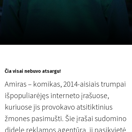
Lapkričio 5 - 22
2026
Čia visai nebuvo atsargu!
Amiras – komikas, 2014-aisiais trumpai
išpopuliarėjęs interneto įrašuose,
kuriuose jis provokavo atsitiktinius
žmones pasimušti. Šie įrašai sudomino
didelę reklamos agentūrą, ji pasikvietė