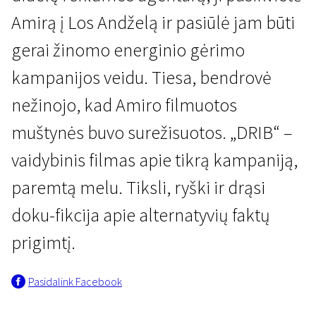
Amirą į Los Andželą ir pasiūlė jam būti
gerai žinomo energinio gėrimo
kampanijos veidu. Tiesa, bendrovė
nežinojo, kad Amiro filmuotos
muštynės buvo surežisuotos. „DRIB“ –
Galvok ką nori
DRIB
vaidybinis filmas apie tikrą kampaniją,
1 val. 28 min. | Drama | N-13
paremtą melu. Tiksli, ryški ir drąsi
doku-fikcija apie alternatyvių faktų
prigimtį.
Pasidalink Facebook