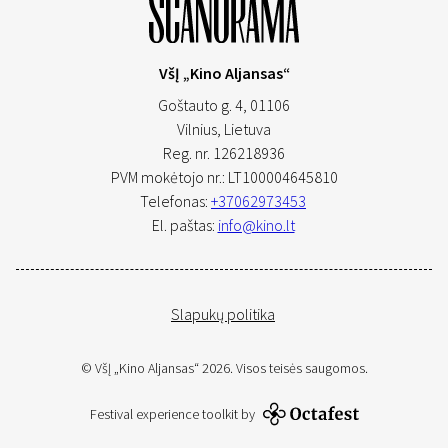
VšĮ „Kino Aljansas“
Goštauto g. 4, 01106
Vilnius,
Lietuva
Reg. nr. 126218936
PVM mokėtojo nr.: LT100004645810
Telefonas:
+37062973453
El. paštas:
info@kino.lt
Slapukų politika
© VšĮ „Kino Aljansas“ 2026. Visos teisės saugomos.
Festival experience toolkit by