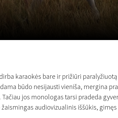
LT
Scanorama
Naujienos
Program
irba karaokės bare ir prižiūri paralyžiuot
škodama būdo nesijausti vieniša, mergina pra
. Tačiau jos monologas tarsi pradeda gyvent
žaismingas audiovizualinis iššūkis, gimęs iš