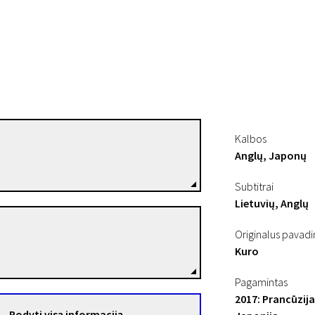
Kalbos
Joji Koyama
Anglų, Japonų
Režisierius(-ė)
Subtitrai
Lietuvių, Anglų
Tujiko Noriko
Originalus pavad
Režisierius(-ė)
Kuro
Pagamintas
2017: Prancūzija
Rodyti visą informaciją