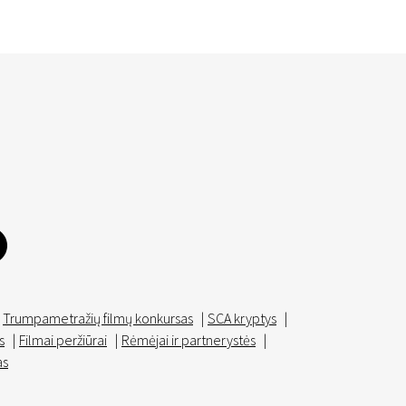
Trumpametražių filmų konkursas
|
SCA kryptys
|
s
|
Filmai peržiūrai
|
Rėmėjai ir partnerystės
|
as