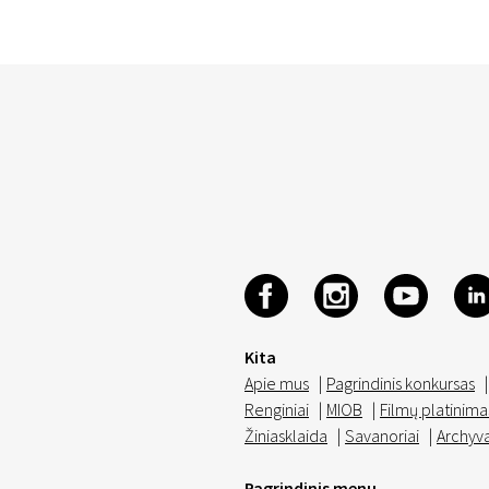
Kita
Apie mus
|
Pagrindinis konkursas
|
Renginiai
|
MIOB
|
Filmų platinima
Žiniasklaida
|
Savanoriai
|
Archyv
Pagrindinis menu