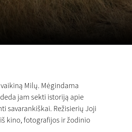
a
SCA vasara
...
ą vaikiną Milų. Mėgindama
deda jam sekti istoriją apie
i savarankiškai. Režisierių Joji
 kino, fotografijos ir žodinio