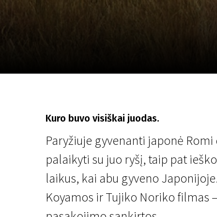
Lapkričio 5 - 22
2026
Kuro buvo visiškai juodas.
Paryžiuje gyvenanti japonė Romi d
palaikyti su juo ryšį, taip pat ie
laikus, kai abu gyveno Japonijoje
Koyamos ir Tujiko Noriko filmas – 
pasakojimo sankirtos.