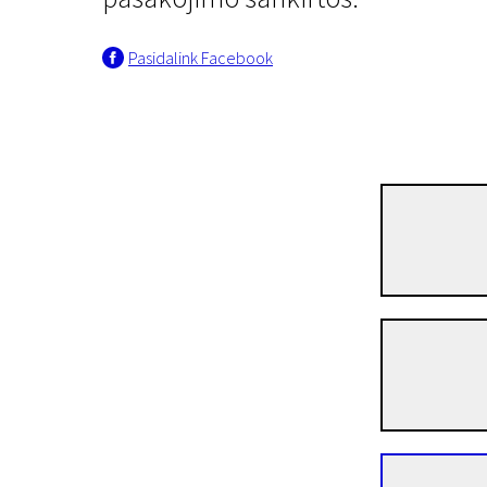
Pasidalink Facebook
Galvok ką nori
Jo vardas buvo Kuro
1 val. 24 min. | Drama | N-13