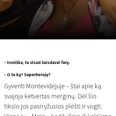
Lapkričio 5 - 22
2026
- Ironiška, tu visad žaisdavai farę.
- O tu ką? Superheroję?
Gyventi Montevidėjuje – štai apie ką
svajoja ketvertas merginų. Dėl šio
tikslo jos pasiryžusios plėšti ir vogti.