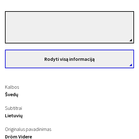
Rojda Sekersöz
Režisierius(-ė)
Rodyti visą informaciją
Kalbos
Švedų
Subtitrai
Lietuvių
Originalus pavadinimas
Dröm Videre