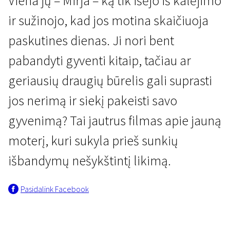
Viena jų – Mirja – ką tik išėjo iš kalėjimo
ir sužinojo, kad jos motina skaičiuoja
paskutines dienas. Ji nori bent
pabandyti gyventi kitaip, tačiau ar
geriausių draugių būrelis gali suprasti
Naujienos iš Šiaurės
jos nerimą ir siekį pakeisti savo
Pasvajok
gyvenimą? Tai jautrus filmas apie jauną
1 val. 30 min. | Drama | N-13
moterį, kuri sukyla prieš sunkių
išbandymų nešykštintį likimą.
Pasidalink Facebook