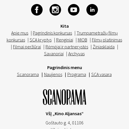
Kita
Apie mus
|
Pagrindinis konkursas
|
Trumpametražių filmų
konkursas
|
SCA kryptys
|
Renginiai
|
MIOB
|
Filmų platinimas
|
Filmai peržiūrai
|
Rėmėjai ir partnerystės
|
Žiniasklaida
|
Savanoriai
|
Archyvas
Pagrindinis menu
Scanorama
|
Naujienos
|
Programa
|
SCA vasara
VšĮ „Kino Aljansas“
Goštauto g. 4, 01106