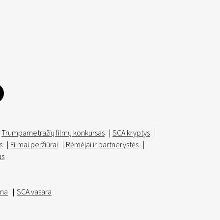
Trumpametražių filmų konkursas
|
SCA kryptys
|
s
|
Filmai peržiūrai
|
Rėmėjai ir partnerystės
|
as
ma
|
SCA vasara