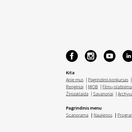
Kita
Apie mus
|
Pagrindinis konkursas
|
Renginiai
|
MIOB
|
Filmų platinima
Žiniasklaida
|
Savanoriai
|
Archyv
Pagrindinis menu
Scanorama
|
Naujienos
|
Progra