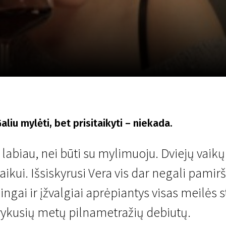
LT
Scanorama
Naujienos
Program
liu mylėti, bet prisitaikyti – niekada.
i labiau, nei būti su mylimuoju. Dviejų vai
aikui. Išsiskyrusi Vera vis dar negali pamiršt
ngai ir įžvalgiai aprėpiantys visas meilės s
 vykusių metų pilnametražių debiutų.