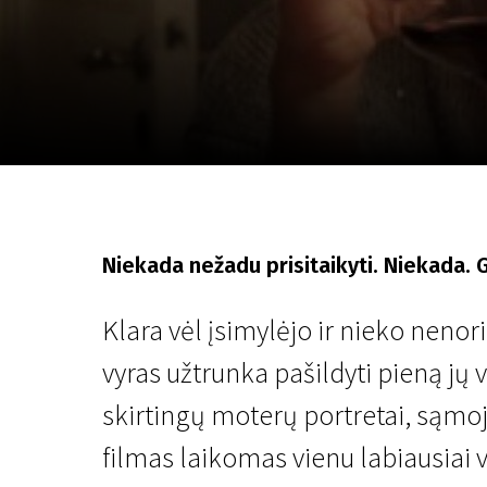
Lapkričio 5 - 22
2026
Niekada nežadu prisitaikyti. Niekada. Ga
Klara vėl įsimylėjo ir nieko nenor
vyras užtrunka pašildyti pieną jų v
skirtingų moterų portretai, sąmoji
filmas laikomas vienu labiausiai