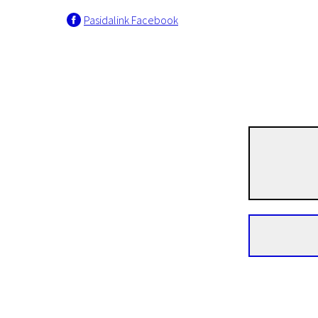
Pasidalink Facebook
Naujienos iš Šiaurės
Buvusioji
1 val. 29 min. | Drama | N-13