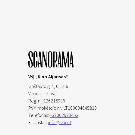
VšĮ „Kino Aljansas“
Goštauto g. 4, 01106
Vilnius,
Lietuva
Reg. nr. 126218936
PVM mokėtojo nr.: LT100004645810
Telefonas:
+37062973453
El. paštas:
info@kino.lt