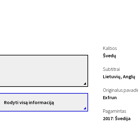
Kalbos
Švedų
Katja Wik
Subtitrai
Režisierius(-ė)
Lietuvių, Anglų
Originalus pavad
Exfrun
Rodyti visą informaciją
Pagamintas
2017: Švedija