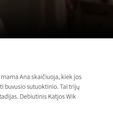
a
SCA vasara
...
kų mama Ana skaičiuoja, kiek jos
i buvusio sutuoktinio. Tai trijų
tadijas. Debiutinis Katjos Wik