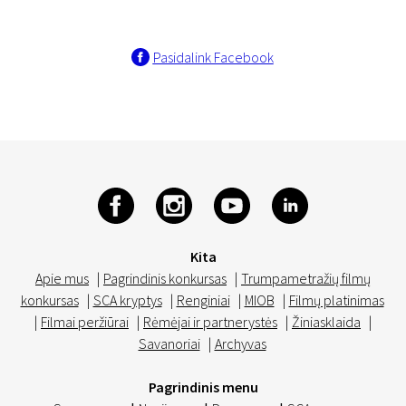
Pasidalink Facebook
Kita
Apie mus
|
Pagrindinis konkursas
|
Trumpametražių filmų
konkursas
|
SCA kryptys
|
Renginiai
|
MIOB
|
Filmų platinimas
|
Filmai peržiūrai
|
Rėmėjai ir partnerystės
|
Žiniasklaida
|
Savanoriai
|
Archyvas
Pagrindinis menu