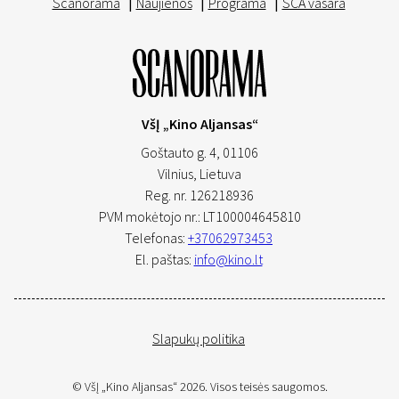
Scanorama
|
Naujienos
|
Programa
|
SCA vasara
VšĮ „Kino Aljansas“
Goštauto g. 4, 01106
Vilnius,
Lietuva
Reg. nr. 126218936
PVM mokėtojo nr.: LT100004645810
Telefonas:
+37062973453
El. paštas:
info@kino.lt
Slapukų politika
© VšĮ „Kino Aljansas“ 2026. Visos teisės saugomos.