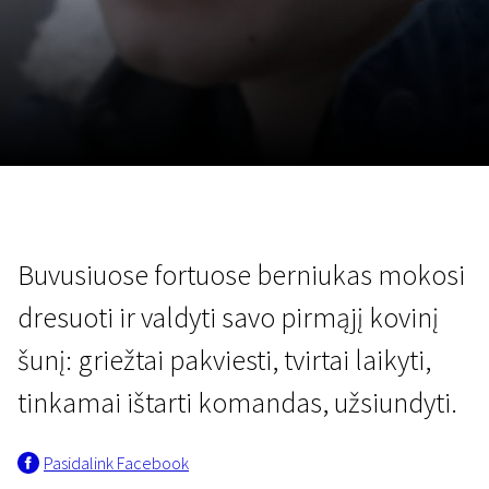
Lapkričio 5 - 22
2026
Buvusiuose fortuose berniukas mokosi
dresuoti ir valdyti savo pirmąjį kovinį
šunį: griežtai pakviesti, tvirtai laikyti,
tinkamai ištarti komandas, užsiundyti.
Pasidalink Facebook