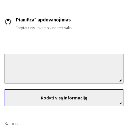
Pianifica“ apdovanojimas
Tarptautinis Lokarno kino festivalis
I programa
Vilko sūnus
Lola Quivoron
Režisierius(-ė)
23 min. | Drama | N-13
Rodyti visą informaciją
Kalbos