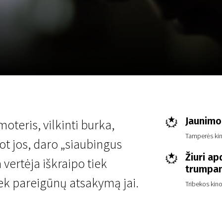
LT
Scanorama
Naujienos
Program
Jaunimo 
oteris, vilkinti burka,
Tamperės kino
ot jos, daro „siaubingus
Žiuri ap
 vertėja iškraipo tiek
trumpam
iek pareigūnų atsakymą jai.
Tribekos kino