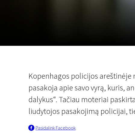
Lapkričio 5 - 22
2026
Kopenhagos policijos areštinėje m
pasakoja apie savo vyrą, kuris, an
dalykus“. Tačiau moteriai paskirta
liudytojos pasakojimą policijai, t
Pasidalink Facebook