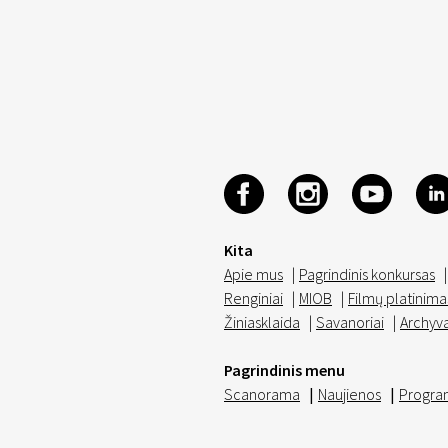
Kita
Apie mus
|
Pagrindinis konkursas
|
Renginiai
|
MIOB
|
Filmų platinima
Žiniasklaida
|
Savanoriai
|
Archyv
Pagrindinis menu
Scanorama
|
Naujienos
|
Progra