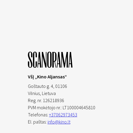
VšĮ „Kino Aljansas“
Goštauto g. 4, 01106
Vilnius,
Lietuva
Reg. nr. 126218936
PVM mokėtojo nr.: LT100004645810
Telefonas:
+37062973453
El. paštas:
info@kino.lt