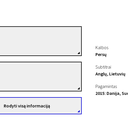
Hamy Ramezan
Režisierius(-ė)
Kalbos
Persų
Subtitrai
Rungano Nyoni
Anglų, Lietuvių
Režisierius(-ė)
Pagamintas
2015: Danija, S
Rodyti visą informaciją