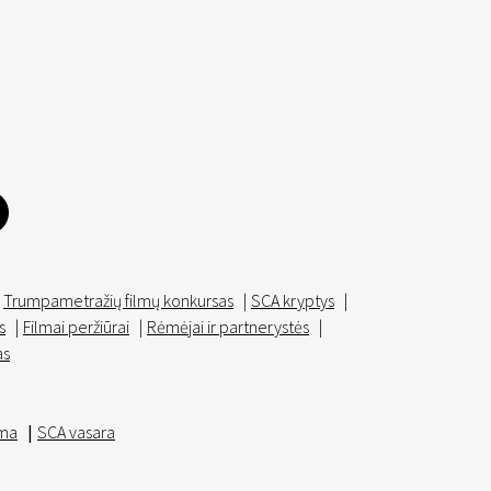
Trumpametražių filmų konkursas
|
SCA kryptys
|
s
|
Filmai peržiūrai
|
Rėmėjai ir partnerystės
|
as
ma
|
SCA vasara