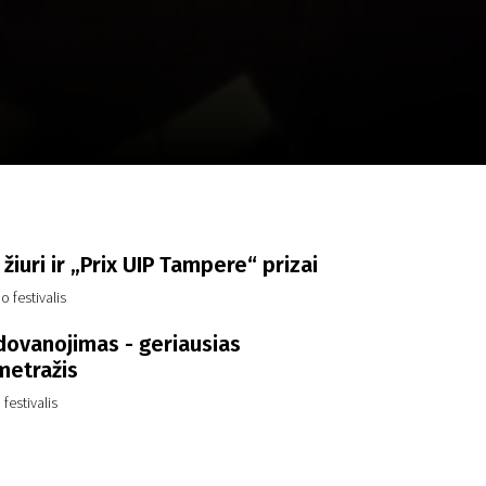
a
SCA vasara
...
žiuri ir „Prix UIP Tampere“ prizai
 festivalis
dovanojimas - geriausias
etražis
 festivalis