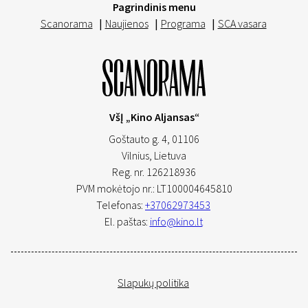
Pagrindinis menu
Scanorama
|
Naujienos
|
Programa
|
SCA vasara
VšĮ „Kino Aljansas“
Goštauto g. 4, 01106
Vilnius,
Lietuva
Reg. nr. 126218936
PVM mokėtojo nr.: LT100004645810
Telefonas:
+37062973453
El. paštas:
info@kino.lt
Slapukų politika