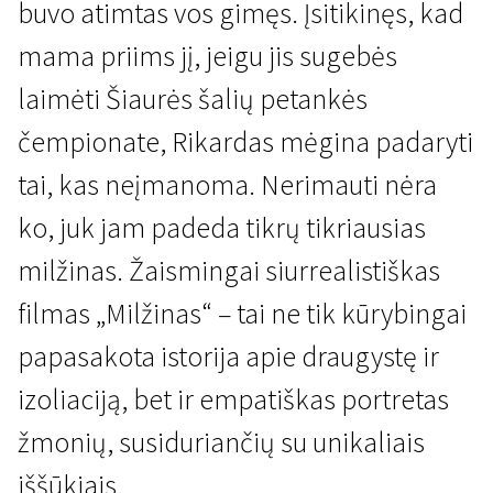
buvo atimtas vos gimęs. Įsitikinęs, kad
mama priims jį, jeigu jis sugebės
laimėti Šiaurės šalių petankės
čempionate, Rikardas mėgina padaryti
tai, kas neįmanoma. Nerimauti nėra
Naujienos iš Šiaurės
ko, juk jam padeda tikrų tikriausias
Milžinas
milžinas. Žaismingai siurrealistiškas
1 val. 30 min. | Drama | N-13
filmas „Milžinas“ – tai ne tik kūrybingai
papasakota istorija apie draugystę ir
izoliaciją, bet ir empatiškas portretas
žmonių, susiduriančių su unikaliais
iššūkiais.