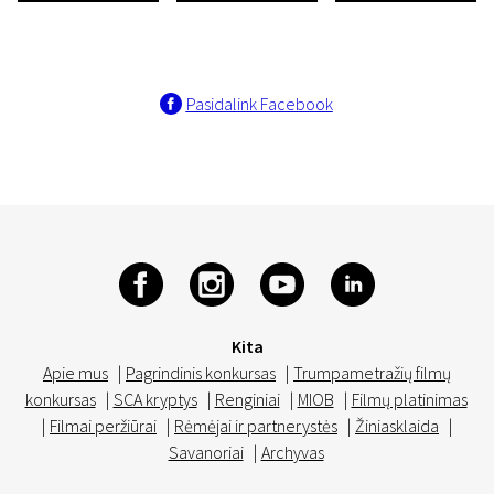
Pasidalink Facebook
Kita
Apie mus
|
Pagrindinis konkursas
|
Trumpametražių filmų
konkursas
|
SCA kryptys
|
Renginiai
|
MIOB
|
Filmų platinimas
|
Filmai peržiūrai
|
Rėmėjai ir partnerystės
|
Žiniasklaida
|
Savanoriai
|
Archyvas