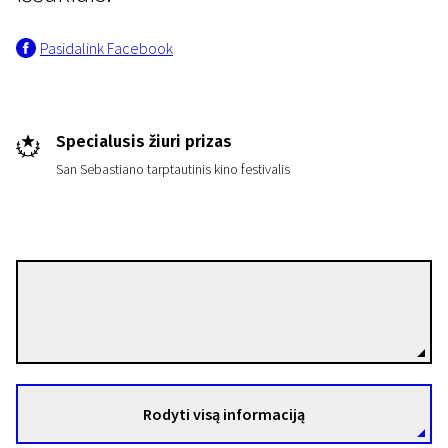
Pasidalink Facebook
Specialusis žiuri prizas
San Sebastiano tarptautinis kino festivalis
Johannes Nyholm
Režisierius(-ė)
Rodyti visą informaciją