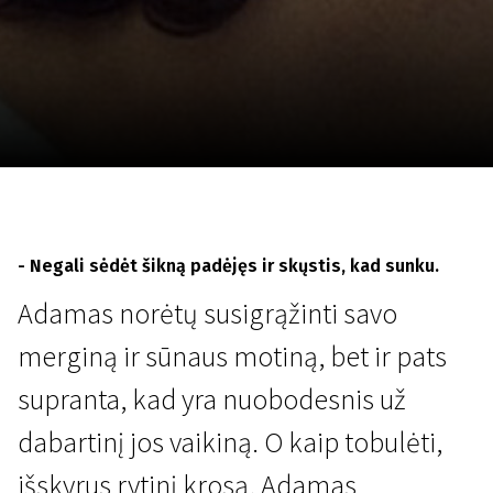
Lapkričio 5 - 22
2026
- Negali sėdėt šikną padėjęs ir skųstis, kad sunku.
Adamas norėtų susigrąžinti savo
merginą ir sūnaus motiną, bet ir pats
supranta, kad yra nuobodesnis už
dabartinį jos vaikiną. O kaip tobulėti,
išskyrus rytinį krosą, Adamas