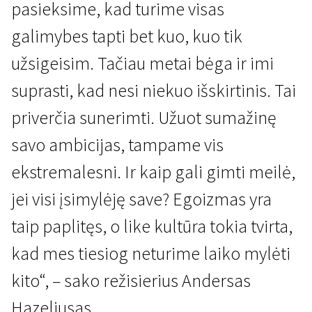
pasieksime, kad turime visas
galimybes tapti bet kuo, kuo tik
užsigeisim. Tačiau metai bėga ir imi
suprasti, kad nesi niekuo išskirtinis. Tai
priverčia sunerimti. Užuot sumažinę
savo ambicijas, tampame vis
ekstremalesni. Ir kaip gali gimti meilė,
jei visi įsimylėję save? Egoizmas yra
taip paplitęs, o like kultūra tokia tvirta,
kad mes tiesiog neturime laiko mylėti
kito“, – sako režisierius Andersas
Hazeliusas.