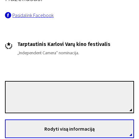
Pasidalink Facebook
Tarptautinis Karlovi Varų kino festivalis
„Independent Camera“ nominacija.
Anders Hazelius
Režisierius(-ė)
Rodyti visą informaciją