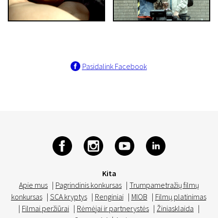
Pasidalink Facebook
Kita
Apie mus
|
Pagrindinis konkursas
|
Trumpametražių filmų
konkursas
|
SCA kryptys
|
Renginiai
|
MIOB
|
Filmų platinimas
|
Filmai peržiūrai
|
Rėmėjai ir partnerystės
|
Žiniasklaida
|