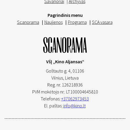
Savanoriai
|
Archyvas
Pagrindinis menu
Scanorama
|
Naujienos
|
Programa
|
SCA vasara
VšĮ „Kino Aljansas“
Goštauto g. 4, 01106
Vilnius,
Lietuva
Reg. nr. 126218936
PVM mokėtojo nr.: LT100004645810
Telefonas:
+37062973453
El. paštas:
info@kino.lt