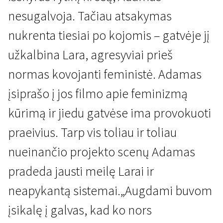
nesugalvoja. Tačiau atsakymas
nukrenta tiesiai po kojomis – gatvėje jį
užkalbina Lara, agresyviai prieš
normas kovojanti feministė. Adamas
įsiprašo į jos filmo apie feminizmą
Naujienos iš Šiaurės
Maištas
kūrimą ir jiedu gatvėse ima provokuoti
1 val. 14 min. | Drama | N/A
praeivius. Tarp vis toliau ir toliau
nueinančio projekto scenų Adamas
pradeda jausti meilę Larai ir
neapykantą sistemai.„Augdami buvom
įsikalę į galvas, kad ko nors