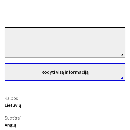
Jokūbas Vilius Tūras
Režisierius(-ė)
Rodyti visą informaciją
Kalbos
Lietuvių
Subtitrai
Anglų