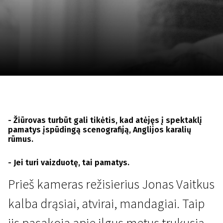
Lapkričio 5 - 22
2026
- Žiūrovas turbūt gali tikėtis, kad atėjęs į spektaklį
pamatys įspūdingą scenografiją, Anglijos karalių
rūmus.
- Jei turi vaizduotę, tai pamatys.
Prieš kameras režisierius Jonas Vaitkus
kalba drąsiai, atvirai, mandagiai. Taip
jis pasakoja apie ilgus metus trukusią