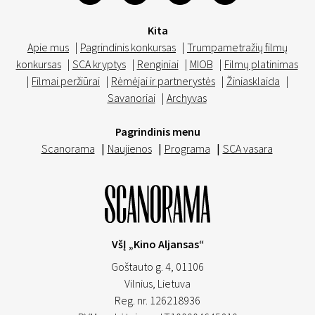
Kita
Apie mus
|
Pagrindinis konkursas
|
Trumpametražių filmų
konkursas
|
SCA kryptys
|
Renginiai
|
MIOB
|
Filmų platinimas
|
Filmai peržiūrai
|
Rėmėjai ir partnerystės
|
Žiniasklaida
|
Savanoriai
|
Archyvas
Pagrindinis menu
Scanorama
|
Naujienos
|
Programa
|
SCA vasara
VšĮ „Kino Aljansas“
Goštauto g. 4, 01106
Vilnius,
Lietuva
Reg. nr. 126218936