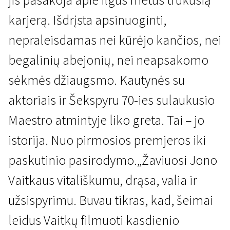
karjerą. Išdrįsta apsinuoginti,
nepraleisdamas nei kūrėjo kančios, nei
begalinių abejonių, nei neapsakomo
sėkmės džiaugsmo. Kautynės su
Lietuvių kino premjeros
aktoriais ir Šekspyru 70-ies sulaukusio
Apie Joną
Maestro atmintyje liko greta. Tai – jo
1 val. 10 min. | Dokumentinis | N/A
istorija. Nuo pirmosios premjeros iki
paskutinio pasirodymo.„Žaviuosi Jono
Vaitkaus vitališkumu, drąsa, valia ir
užsispyrimu. Buvau tikras, kad, šeimai
leidus Vaitkų filmuoti kasdienio