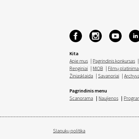
Kita
Apie mus
|
Pagrindinis konkursas
|
Renginiai
|
MIOB
|
Filmų platinima
Žiniasklaida
|
Savanoriai
|
Archyv
Pagrindinis menu
Scanorama
|
Naujienos
|
Progra
Slapukų politika