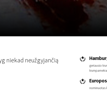
LT
Scanorama
Naujienos
Program
Hamburg 
yg niekad neužgyjančią
geriausio tr
trumpametraž
Europos
nominuotas k