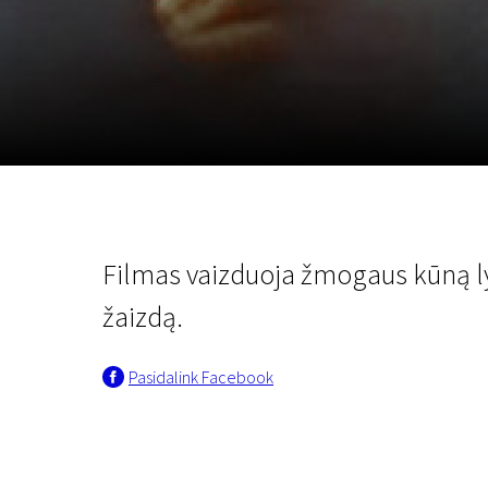
Lapkričio 5 - 22
2026
Filmas vaizduoja žmogaus kūną l
žaizdą.
Pasidalink Facebook