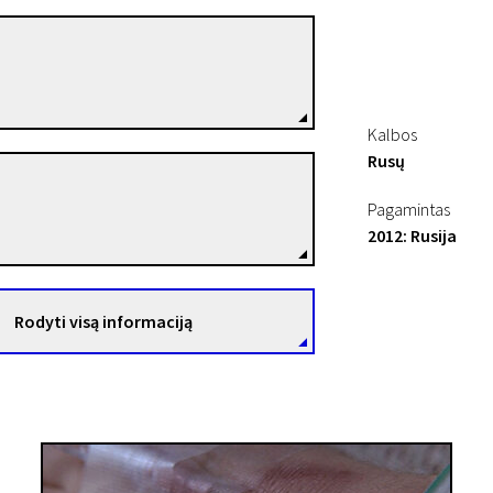
Christoph Girardet
Režisierius(-ė)
Kalbos
Rusų
Matthias Müller
13“
Pagamintas
Režisierius(-ė)
2012: Rusija
Rodyti visą informaciją