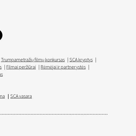
Trumpametražių filmų konkursas
|
SCA kryptys
|
s
|
Filmai peržiūrai
|
Rėmėjai ir partnerystės
|
as
ma
|
SCA vasara