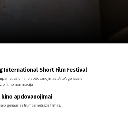
a
SCA vasara
...
International Short Film Festival
umpametražio filmo apdovanojimas „Arte“, geriausio
io filmo nominacija
 kino apdovanojimai
aip geriausias trumpametražis filmas.