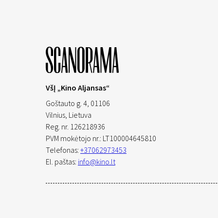
VšĮ „Kino Aljansas“
Goštauto g. 4, 01106
Vilnius,
Lietuva
Reg. nr. 126218936
PVM mokėtojo nr.: LT100004645810
Telefonas:
+37062973453
El. paštas:
info@kino.lt