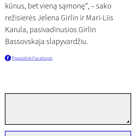
kūnus, bet vieną sąmonę“, – sako
režisierės Jelena Girlin ir Mari-Liis
Karula, pasivadinusios Girlin
Bassovskaja slapyvardžiu.
Pasidalink Facebook
Girlin Bassovskaja
Režisierius(-ė)