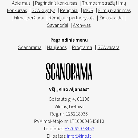
Apie mus
|
Pagrindinis konkursas
|
Trumpametražių filmų
konkursas
|
SCA kryptys
|
Renginiai
|
MIOB
|
Filmų platinimas
|
Filmai peržiūrai
|
Rėmėjai ir partnerystės
|
Žiniasklaida
|
Savanoriai
|
Archyvas
Pagrindinis menu
Scanorama
|
Naujienos
|
Programa
|
SCA vasara
VšĮ „Kino Aljansas“
Goštauto g. 4, 01106
Vilnius,
Lietuva
Reg. nr. 126218936
PVM mokėtojo nr.: LT100004645810
Telefonas:
+37062973453
El. paštas:
info@kino.lt