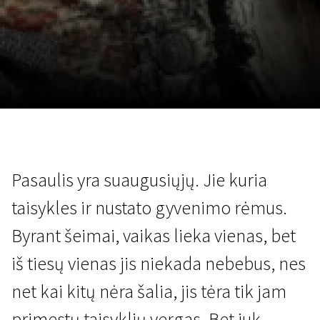
Lapkričio 5 - 22
2026
Pasaulis yra suaugusiųjų. Jie kuria
taisykles ir nustato gyvenimo rėmus.
Byrant šeimai, vaikas lieka vienas, bet
iš tiesų vienas jis niekada nebebus, nes
net kai kitų nėra šalia, jis tėra tik jam
primestų taisyklių vergas. Bet juk