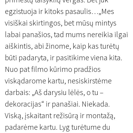
egzistuoja ir kitoks pasaulis…„Mes
visiškai skirtingos, bet mūsų mintys
labai panašios, tad mums nereikia ilgai
aiškintis, abi žinome, kaip kas turėtų
Jauna Latvija trumpai
būti padaryta, ir pasitikime viena kita.
Tėtė
Nuo pat filmo kūrimo pradžios
16 min. | Drama | N/A
viskądarome kartu, nesiskirstėme
darbais: „Aš darysiu lėlės, o tu –
dekoracijas“ ir panašiai. Niekada.
Viską, įskaitant režisūrą ir montažą,
padarėme kartu. Lyg turėtume du