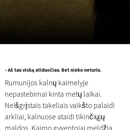
Lapkričio 5 - 22
2026
- Aš tau viską atiduočiau. Bet nieko neturiu.
Rumunijos kalnų kaimelyje
nepastebimai kinta metų laikai.
Neišgrįstais takeliais vaikšto palaidi
arkliai, kalnuose ataidi tikinčiųjų
maldos. Kaimo gyventojai meldžia