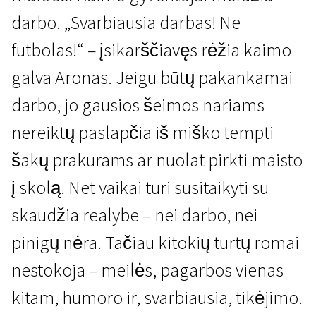
darbo. „Svarbiausia darbas! Ne
futbolas!“ – įsikarščiavęs rėžia kaimo
galva Aronas. Jeigu būtų pakankamai
darbo, jo gausios šeimos nariams
nereiktų paslapčia iš miško tempti
Neišgalvotas gyvenimas
Miške kaip kalnuose
šakų prakurams ar nuolat pirkti maisto
1 val. 41 min. | Dokumentinis | N/A
į skolą. Net vaikai turi susitaikyti su
skaudžia realybe – nei darbo, nei
pinigų nėra. Tačiau kitokių turtų romai
nestokoja – meilės, pagarbos vienas
kitam, humoro ir, svarbiausia, tikėjimo.