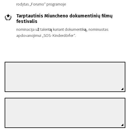
rodytas „Forumo“ programoje
Tarptautinis Miuncheno dokumentinių filmų
festivalis
nominacija už talentą kuriant dokumentiką, nominuotas
apdovanojimui „SOS- Kinderdörfer“.
Christiane Schmidt
Režisierius(-ė)
Didier Guillain
Režisierius(-ė)