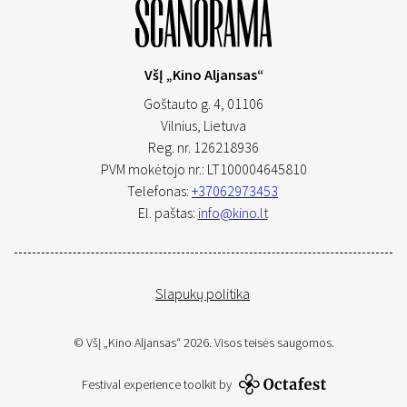
VšĮ „Kino Aljansas“
Goštauto g. 4, 01106
Vilnius,
Lietuva
Reg. nr. 126218936
PVM mokėtojo nr.: LT100004645810
Telefonas:
+37062973453
El. paštas:
info@kino.lt
Slapukų politika
© VšĮ „Kino Aljansas“ 2026. Visos teisės saugomos.
Festival experience toolkit by