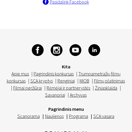
Pasidalink Facebook
Kita
Apie mus
|
Pagrindinis konkursas
|
Trumpametražių filmų
konkursas
|
SCA kryptys
|
Renginiai
|
MIOB
|
Filmų platinimas
|
Filmai peržiūrai
|
Rėmėjai ir partnerystės
|
Žiniasklaida
|
Savanoriai
|
Archyvas
Pagrindinis menu
Scanorama
|
Naujienos
|
Programa
|
SCA vasara