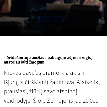
Lapkričio 5 - 22
2026
- Dvidešimtojo amžiaus pabaigoje aš, man regis,
nustojau būti žmogumi.
Nickas Cave’as pramerkia akis ir
išjungia čirškiantį žadintuvą. Atsikelia,
prausiasi, žiūri į savo atspindį
veidrodyje. Šioje Žemėje jis jau 20 000