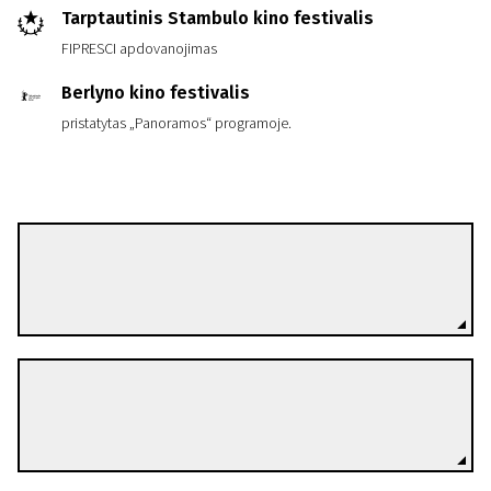
Tarptautinis Stambulo kino festivalis
FIPRESCI apdovanojimas
Berlyno kino festivalis
pristatytas „Panoramos“ programoje.
Iain Forsyth
Režisierius(-ė)
Jane Pollard
Režisierius(-ė)