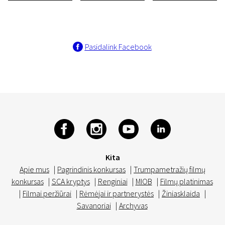
Pasidalink Facebook
Kita
Apie mus
|
Pagrindinis konkursas
|
Trumpametražių filmų
konkursas
|
SCA kryptys
|
Renginiai
|
MIOB
|
Filmų platinimas
|
Filmai peržiūrai
|
Rėmėjai ir partnerystės
|
Žiniasklaida
|
Savanoriai
|
Archyvas