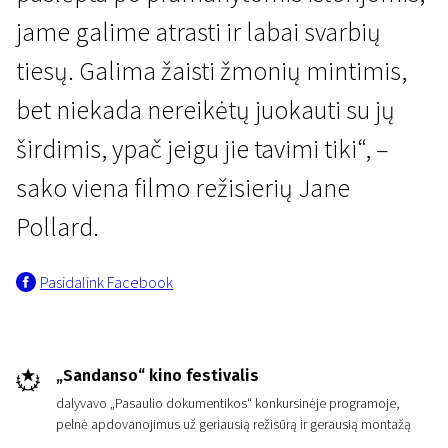
jame galime atrasti ir labai svarbių
tiesų. Galima žaisti žmonių mintimis,
bet niekada nereikėtų juokauti su jų
širdimis, ypač jeigu jie tavimi tiki“, –
sako viena filmo režisierių Jane
Pollard.
Pasidalink Facebook
„Sandanso“ kino festivalis
dalyvavo „Pasaulio dokumentikos“ konkursinėje programoje,
pelnė apdovanojimus už geriausią režisūrą ir gerausią montažą