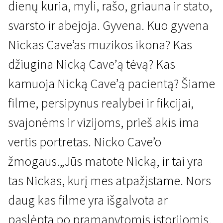
dienų kuria, myli, rašo, griauna ir stato,
svarsto ir abejoja. Gyvena. Kuo gyvena
Nickas Cave’as muzikos ikona? Kas
džiugina Nicką Cave’ą tėvą? Kas
kamuoja Nicką Cave’ą pacientą? Šiame
Neišgalvotas gyvenimas
filme, persipynus realybei ir fikcijai,
20 000 dienų žemėje
svajonėms ir vizijoms, prieš akis ima
1 val. 35 min. | Dokumentinis | N/A
vertis portretas. Nicko Cave’o
žmogaus.„Jūs matote Nicką, ir tai yra
tas Nickas, kurį mes atpažįstame. Nors
daug kas filme yra išgalvota ar
paslėpta po pramanytomis istorijomis,