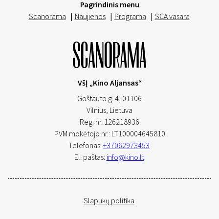
Pagrindinis menu
Scanorama
|
Naujienos
|
Programa
|
SCA vasara
VšĮ „Kino Aljansas“
Goštauto g. 4, 01106
Vilnius,
Lietuva
Reg. nr. 126218936
PVM mokėtojo nr.: LT100004645810
Telefonas:
+37062973453
El. paštas:
info@kino.lt
Slapukų politika