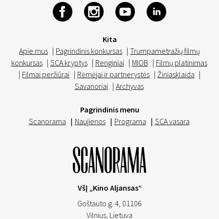
Kita
Apie mus
|
Pagrindinis konkursas
|
Trumpametražių filmų
konkursas
|
SCA kryptys
|
Renginiai
|
MIOB
|
Filmų platinimas
|
Filmai peržiūrai
|
Rėmėjai ir partnerystės
|
Žiniasklaida
|
Savanoriai
|
Archyvas
Pagrindinis menu
Scanorama
|
Naujienos
|
Programa
|
SCA vasara
VšĮ „Kino Aljansas“
Goštauto g. 4, 01106
Vilnius,
Lietuva