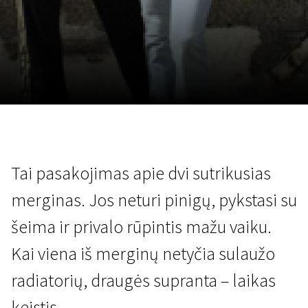
Lapkričio 5 - 22
2026
Tai pasakojimas apie dvi sutrikusias
merginas. Jos neturi pinigų, pykstasi su
šeima ir privalo rūpintis mažu vaiku.
Kai viena iš merginų netyčia sulaužo
radiatorių, draugės supranta – laikas
keistis.