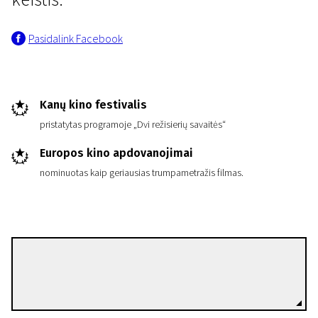
Pasidalink Facebook
Kanų kino festivalis
pristatytas programoje „Dvi režisierių savaitės“
Trumpametražių filmų programa „Europos kino akademijos nominantai ir laureatai 20
Rytoj bus gerai
Europos kino apdovanojimai
nominuotas kaip geriausias trumpametražis filmas.
16 min. | Drama | N/A
Pauline Gay
Režisierius(-ė)