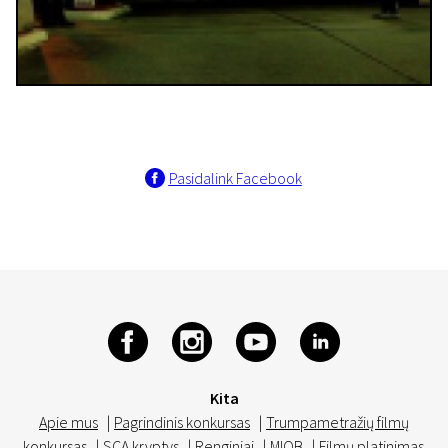
Pasidalink Facebook
Kita
Apie mus
|
Pagrindinis konkursas
|
Trumpametražių filmų
konkursas
|
SCA kryptys
|
Renginiai
|
MIOB
|
Filmų platinimas