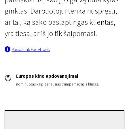
ginklas. Darbuotojui tenka nuspręsti,
ar tai, ką sako paslaptingas klientas,
yra tiesa, ar iš jo tik šaipomasi.
Pasidalink Facebook
Trumpametražių filmų programa „Europos kino akademijos nominantai ir laureatai 20
Anapus
25 min. | Drama | N/A
Europos kino apdovanojimai
nominuotas kaip geriausias trumpametražis filmas.
Michael Lennox
Režisierius(-ė)