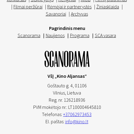
|
Filmai peržiūrai
|
Rėmėjai ir partnerystės
|
Žiniasklaida
|
Savanoriai
|
Archyvas
Pagrindinis menu
Scanorama
|
Naujienos
|
Programa
|
SCA vasara
VšĮ „Kino Aljansas“
Goštauto g. 4, 01106
Vilnius,
Lietuva
Reg. nr. 126218936
PVM mokėtojo nr.: LT100004645810
Telefonas:
+37062973453
El. paštas:
info@kino.lt