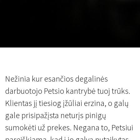
Lapkričio 5 - 22
2026
Nežinia kur esančios degalinės
darbuotojo Petsio kantrybė tuoj trūks.
Klientas jį tiesiog įžūliai erzina, o galų
gale prisipažįsta neturįs pinigų
sumokėti už prekes. Negana to, Petsiui
pareiškiama, kad į jo galvą nutaikytas