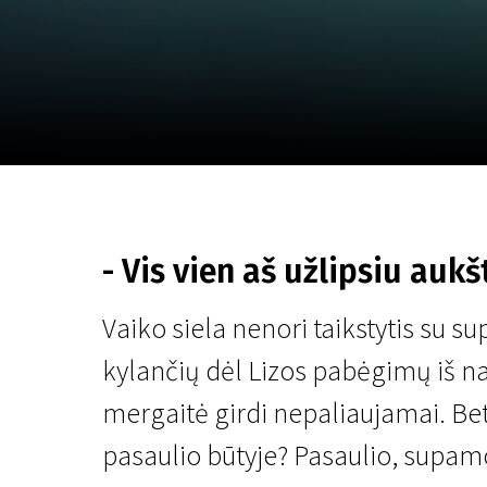
Lapkričio 5 - 22
2026
- Vis vien aš užlipsiu aukš
Vaiko siela nenori taikstytis su s
kylančių dėl Lizos pabėgimų iš na
mergaitė girdi nepaliaujamai. Bet 
pasaulio būtyje? Pasaulio, supamo 