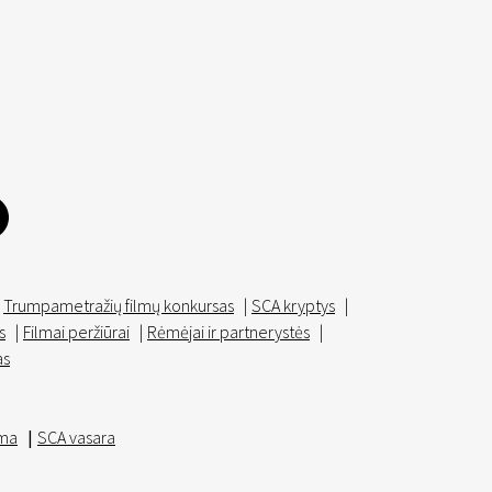
Trumpametražių filmų konkursas
|
SCA kryptys
|
s
|
Filmai peržiūrai
|
Rėmėjai ir partnerystės
|
as
ma
|
SCA vasara