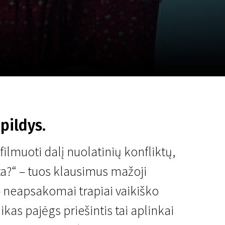
a
SCA vasara
...
ipildys.
ilmuoti dalį nuolatinių konfliktų,
ta?“ – tuos klausimus mažoji
i – neapsakomai trapiai vaikiško
ikas pajėgs priešintis tai aplinkai