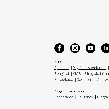
Kita
Apie mus
|
Pagrindinis konkursas
|
Renginiai
|
MIOB
|
Filmų platinima
Žiniasklaida
|
Savanoriai
|
Archyv
Pagrindinis menu
Scanorama
|
Naujienos
|
Progra