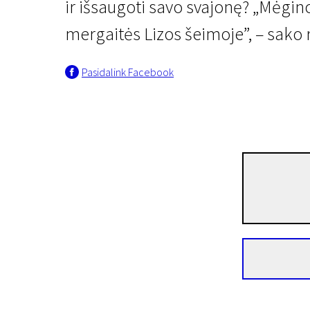
ir išsaugoti savo svajonę? „Mėgin
mergaitės Lizos šeimoje”, – sako 
Pasidalink Facebook
I Programa
Liza, namo!
27 min. | Drama, Dokumentinis | N/A