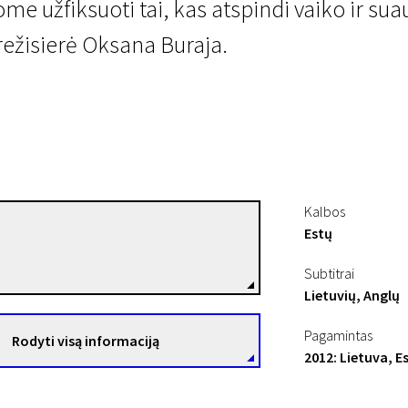
ome užfiksuoti tai, kas atspindi vaiko ir s
režisierė Oksana Buraja.
Kalbos
Estų
Oksana Buraja
Režisierius(-ė)
Subtitrai
Lietuvių, Anglų
Pagamintas
Rodyti visą informaciją
2012: Lietuva, Es