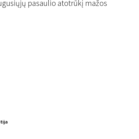
uaugusiųjų pasaulio atotrūkį mažos
tija