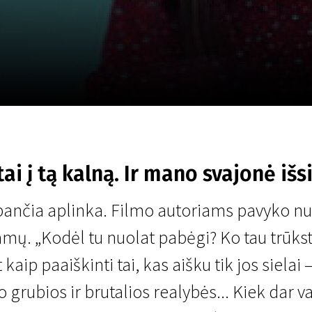
LT
Scanorama
Naujienos
Program
tai į tą kalną. Ir mano svajonė išs
upančia aplinka. Filmo autoriams pavyko nuf
mų. „Kodėl tu nuolat pabėgi? Ko tau trūks
kaip paaiškinti tai, kas aišku tik jos siela
grubios ir brutalios realybės... Kiek dar va