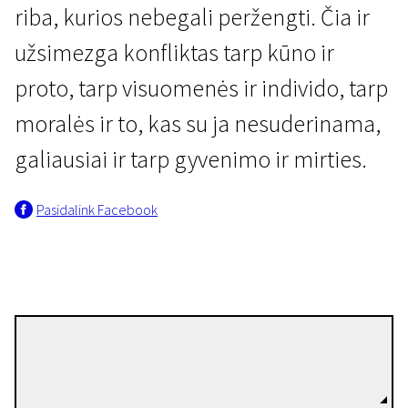
riba, kurios nebegali peržengti. Čia ir
užsimezga konfliktas tarp kūno ir
proto, tarp visuomenės ir individo, tarp
moralės ir to, kas su ja nesuderinama,
galiausiai ir tarp gyvenimo ir mirties.
Pasidalink Facebook
Jurgis Matulevičius
Režisierius(-ė)