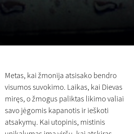
Lapkričio 5 - 22
2026
Metas, kai žmonija atsisako bendro
visumos suvokimo. Laikas, kai Dievas
miręs, o žmogus paliktas likimo valiai
savo jėgomis kapanotis ir ieškoti
atsakymų. Kai utopinis, mistinis
unikalumas ima viršų, kai atskiras