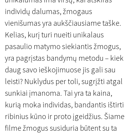
individų dalumas, žmogaus
vienišumas yra aukščiausiame taške.
Kelias, kurį turi nueiti unikalaus
pasaulio matymo siekiantis žmogus,
I Programa
yra pagrįstas bandymų metodu – kiek
Auka
daug savo ieškojimuose jis gali sau
15 min. | Drama | N/A
leisti? Nuklydus per toli, sugrįžti atgal
sunkiai įmanoma. Tai yra ta kaina,
kurią moka individas, bandantis ištirti
ribinius kūno ir proto įgeidžius. Šiame
filme žmogus susiduria būtent su ta