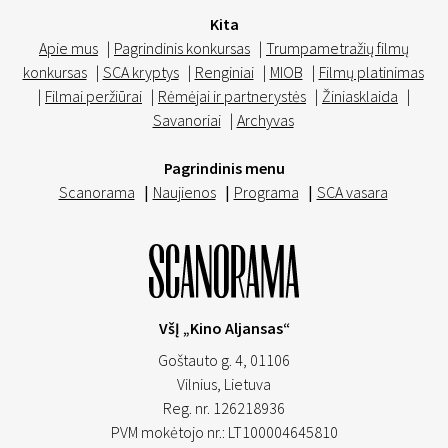
Kita
Apie mus
|
Pagrindinis konkursas
|
Trumpametražių filmų
konkursas
|
SCA kryptys
|
Renginiai
|
MIOB
|
Filmų platinimas
|
Filmai peržiūrai
|
Rėmėjai ir partnerystės
|
Žiniasklaida
|
Savanoriai
|
Archyvas
Pagrindinis menu
Scanorama
|
Naujienos
|
Programa
|
SCA vasara
VšĮ „Kino Aljansas“
Goštauto g. 4, 01106
Vilnius,
Lietuva
Reg. nr. 126218936
PVM mokėtojo nr.: LT100004645810