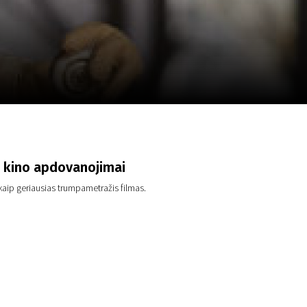
a
SCA vasara
...
 kino apdovanojimai
aip geriausias trumpametražis filmas.