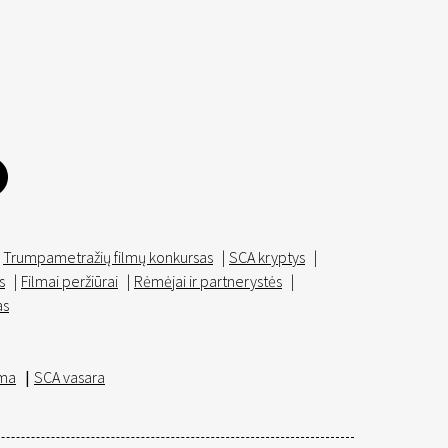
Trumpametražių filmų konkursas
|
SCA kryptys
|
s
|
Filmai peržiūrai
|
Rėmėjai ir partnerystės
|
as
ma
|
SCA vasara