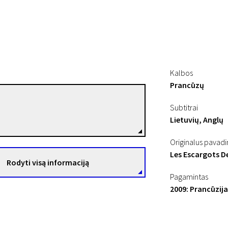
Kalbos
Prancūzų
10“
Sophie Roze
Subtitrai
Režisierius(-ė)
Lietuvių, Anglų
Originalus pavad
Les Escargots D
Rodyti visą informaciją
Pagamintas
2009: Prancūzija