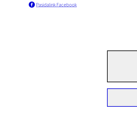
Pasidalink Facebook
Trumpametražių filmų programa „Europos kino akademijos nominantai ir laureatai 20
Juozapo sraigės
12 min. | Animacinis | N/A