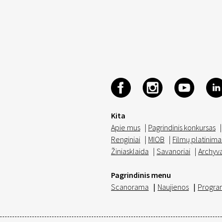
Kita
Apie mus
|
Pagrindinis konkursas
|
Renginiai
|
MIOB
|
Filmų platinima
Žiniasklaida
|
Savanoriai
|
Archyv
Pagrindinis menu
Scanorama
|
Naujienos
|
Progra