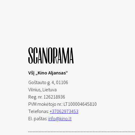
VšĮ „Kino Aljansas“
Goštauto g. 4, 01106
Vilnius,
Lietuva
Reg. nr. 126218936
PVM mokėtojo nr.: LT100004645810
Telefonas:
+37062973453
El. paštas:
info@kino.lt