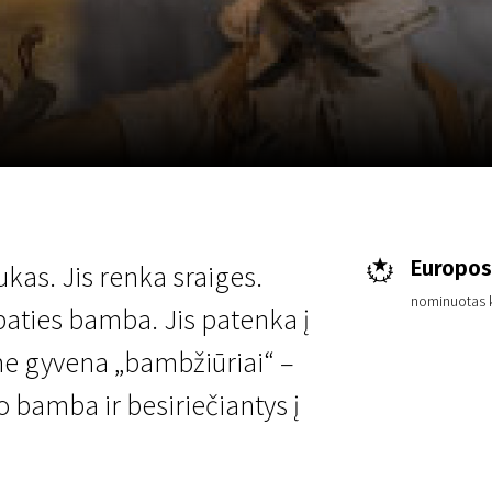
LT
Scanorama
Naujienos
Program
Europos
kas. Jis renka sraiges.
nominuotas k
 paties bamba. Jis patenka į
me gyvena „bambžiūriai“ –
 bamba ir besiriečiantys į