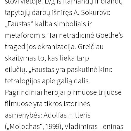
stovi vietoje. Lyg iš flamandų ir olandų
tapytojų darbų išniręs A. Sokurovo
„Faustas“ kalba simboliais ir
metaforomis. Tai netradicinė Goethe’s
tragedijos ekranizacija. Greičiau
skaitymas to, kas lieka tarp
eilučių. „Faustas yra paskutinė kino
tetralogijos apie galią dalis.
Pagrindiniai herojai pirmuose trijuose
filmuose yra tikros istorinės
asmenybės: Adolfas Hitleris
(„Molochas“, 1999), Vladimiras Leninas