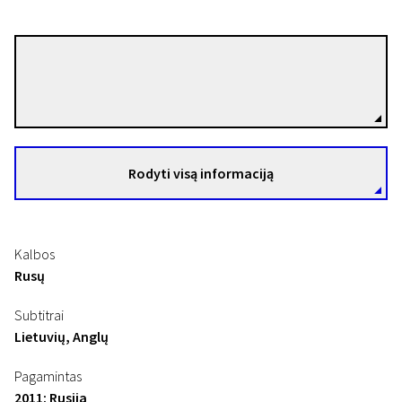
Aleksandr Sokurov
Režisierius(-ė)
Rodyti visą informaciją
Kalbos
Rusų
Subtitrai
Lietuvių, Anglų
Pagamintas
2011: Rusija