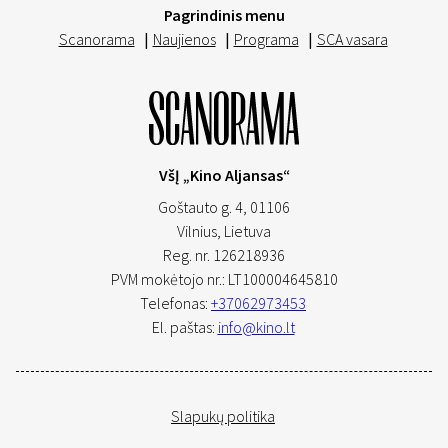
Pagrindinis menu
Scanorama
|
Naujienos
|
Programa
|
SCA vasara
VšĮ „Kino Aljansas“
Goštauto g. 4, 01106
Vilnius,
Lietuva
Reg. nr. 126218936
PVM mokėtojo nr.: LT100004645810
Telefonas:
+37062973453
El. paštas:
info@kino.lt
Slapukų politika