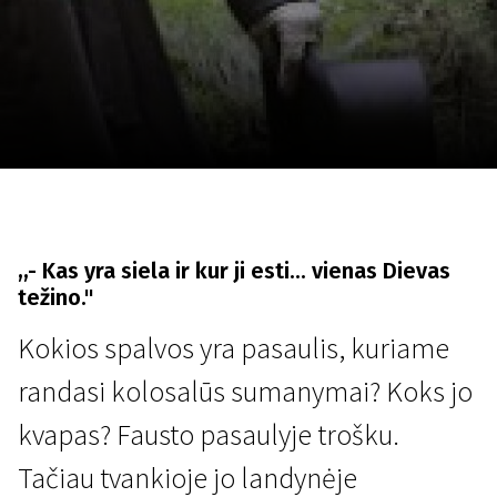
Lapkričio 5 - 22
2026
,,- Kas yra siela ir kur ji esti... vienas Dievas
težino."
Kokios spalvos yra pasaulis, kuriame
randasi kolosalūs sumanymai? Koks jo
kvapas? Fausto pasaulyje trošku.
Tačiau tvankioje jo landynėje