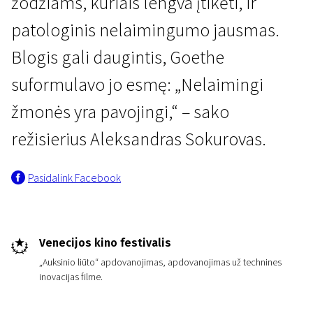
žodžiams, kuriais lengva įtikėti, ir
patologinis nelaimingumo jausmas.
Blogis gali daugintis, Goethe
suformulavo jo esmę: „Nelaimingi
žmonės yra pavojingi,“ – sako
režisierius Aleksandras Sokurovas.
Pasidalink Facebook
Venecijos kino festivalis
„Auksinio liūto“ apdovanojimas, apdovanojimas už technines
inovacijas filme.