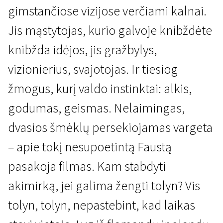
gimstančiose vizijose verčiami kalnai.
Jis mąstytojas, kurio galvoje knibždėte
knibžda idėjos, jis gražbylys,
vizionierius, svajotojas. Ir tiesiog
žmogus, kurį valdo instinktai: alkis,
Kertant Europą
godumas, geismas. Nelaimingas,
Faustas
dvasios šmėklų persekiojamas vargeta
2 val. 14 min. | Drama | N/A
– apie tokį nesupoetintą Faustą
pasakoja filmas. Kam stabdyti
akimirką, jei galima žengti tolyn? Vis
tolyn, tolyn, nepastebint, kad laikas