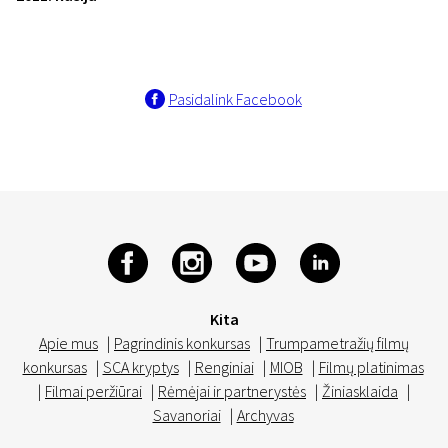
Pasidalink Facebook
Kita
Apie mus
|
Pagrindinis konkursas
|
Trumpametražių filmų
konkursas
|
SCA kryptys
|
Renginiai
|
MIOB
|
Filmų platinimas
|
Filmai peržiūrai
|
Rėmėjai ir partnerystės
|
Žiniasklaida
|
Savanoriai
|
Archyvas