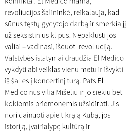
konfliktai. El Medico mama,
revoliucijos šalininkė, reikalauja, kad
sūnus tęstų gydytojo darbą ir smerkia jį
už seksistinius klipus. Nepaklusti jos
valiai – vadinasi, išduoti revoliuciją.
Valstybės įstatymai draudžia El Medico
vykdyti abi veiklas vienu metu ir išvykti
iš šalies į koncertinį turą. Pats El
Medico nusivilia Mišeliu ir jo siekiu bet
kokiomis priemonėmis užsidirbti. Jis
nori dainuoti apie tikrąją Kubą, jos
istoriją, įvairialypę kultūrą ir