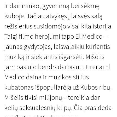
ir dainininko, gyvenimą bei sėkmę
Kuboje. Tačiau atvykęs į laisvės salą
režisierius susidomėjo visai kita istorija.
Taigi filmo herojumi tapo El Medico –
jaunas gydytojas, laisvalaikiu kuriantis
Neišgalvotas gyvenimas
muziką ir siekiantis išgarsėti. Mišelis
El Medico. Kubatono istorija
jam pasiūlo bendradarbiauti. Greitai El
1 val. 26 min. | Drama, Dokumentinis | N/A
Medico daina ir muzikos stilius
kubatonas išpopuliarėja už Kubos ribų.
Mišelis tikisi milijonų – tereikia dar
kelių seksualesnių klipų. Čia prasideda