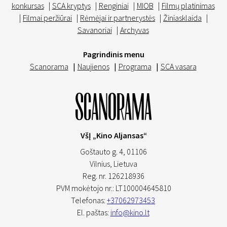
konkursas
|
SCA kryptys
|
Renginiai
|
MIOB
|
Filmų platinimas
|
Filmai peržiūrai
|
Rėmėjai ir partnerystės
|
Žiniasklaida
|
Savanoriai
|
Archyvas
Pagrindinis menu
Scanorama
|
Naujienos
|
Programa
|
SCA vasara
VšĮ „Kino Aljansas“
Goštauto g. 4, 01106
Vilnius,
Lietuva
Reg. nr. 126218936
PVM mokėtojo nr.: LT100004645810
Telefonas:
+37062973453
El. paštas:
info@kino.lt