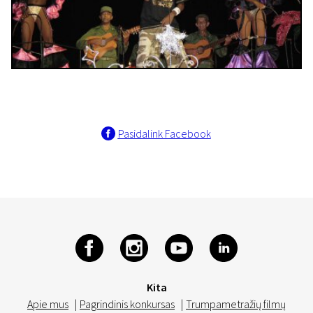
Pasidalink Facebook
Kita
Apie mus
|
Pagrindinis konkursas
|
Trumpametražių filmų