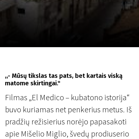
Lapkričio 5 - 22
2026
,,- Mūsų tikslas tas pats, bet kartais viską
matome skirtingai."
Filmas „El Medico – kubatono istorija“
buvo kuriamas net penkerius metus. Iš
pradžių režisierius norėjo papasakoti
apie Mišelio Miglio, švedų prodiuserio