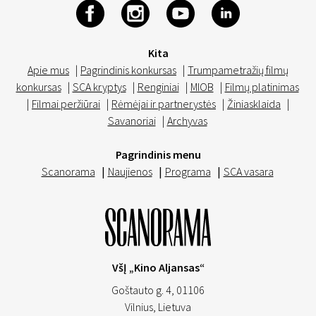
Kita
Apie mus
|
Pagrindinis konkursas
|
Trumpametražių filmų
konkursas
|
SCA kryptys
|
Renginiai
|
MIOB
|
Filmų platinimas
|
Filmai peržiūrai
|
Rėmėjai ir partnerystės
|
Žiniasklaida
|
Savanoriai
|
Archyvas
Pagrindinis menu
Scanorama
|
Naujienos
|
Programa
|
SCA vasara
VšĮ „Kino Aljansas“
Goštauto g. 4, 01106
Vilnius,
Lietuva