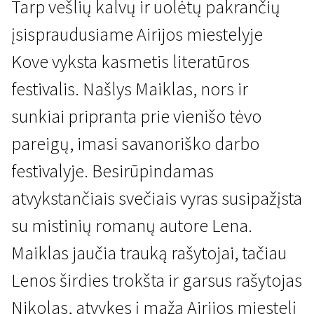
Tarp vešlių kalvų ir uolėtų pakrančių
įsispraudusiame Airijos miestelyje
Kove vyksta kasmetis literatūros
festivalis. Našlys Maiklas, nors ir
sunkiai pripranta prie vienišo tėvo
Kertant Europą
pareigų, imasi savanoriško darbo
Užtemimas
festivalyje. Besirūpindamas
1 val. 28 min. | Drama, Siaubo, Romantinis | N/A
atvykstančiais svečiais vyras susipažįsta
su mistinių romanų autore Lena.
Maiklas jaučia trauką rašytojai, tačiau
Lenos širdies trokšta ir garsus rašytojas
Nikolas, atvykęs į mažą Airijos miestelį