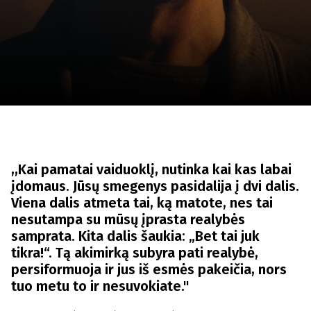
Lapkričio 5 - 22
2026
,,Kai pamatai vaiduoklį, nutinka kai kas labai
įdomaus. Jūsų smegenys pasidalija į dvi dalis.
Viena dalis atmeta tai, ką matote, nes tai
nesutampa su mūsų įprasta realybės
samprata. Kita dalis šaukia: „Bet tai juk
tikra!“. Tą akimirką subyra pati realybė,
persiformuoja ir jus iš esmės pakeičia, nors
tuo metu to ir nesuvokiate."