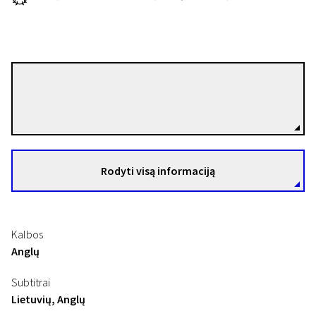
Conor McPherson
Režisierius(-ė)
Rodyti visą informaciją
Kalbos
Anglų
Subtitrai
Lietuvių, Anglų