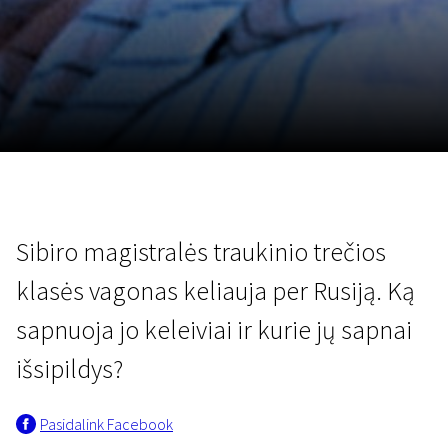
Lapkričio 5 - 22
2026
Sibiro magistralės traukinio trečios
klasės vagonas keliauja per Rusiją. Ką
sapnuoja jo keleiviai ir kurie jų sapnai
išsipildys?
Pasidalink Facebook