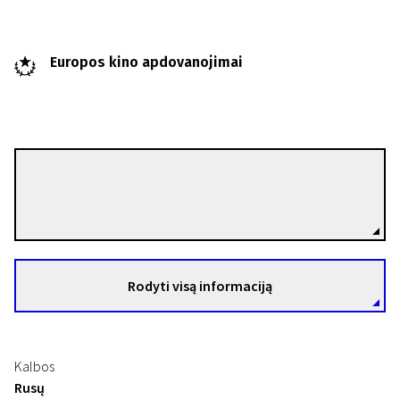
Europos kino apdovanojimai
Trumpametražių filmų programa „Europos kino akademijos nominantai ir laureatai 20
Iris Olsson
Tarp sapnų
Režisierius(-ė)
10 min. | Dokumentinis | N/A
Rodyti visą informaciją
Kalbos
Rusų