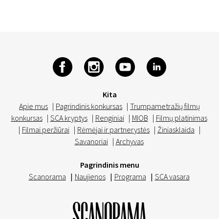
Kita
Apie mus
|
Pagrindinis konkursas
|
Trumpametražių filmų
konkursas
|
SCA kryptys
|
Renginiai
|
MIOB
|
Filmų platinimas
|
Filmai peržiūrai
|
Rėmėjai ir partnerystės
|
Žiniasklaida
|
Savanoriai
|
Archyvas
Pagrindinis menu
Scanorama
|
Naujienos
|
Programa
|
SCA vasara