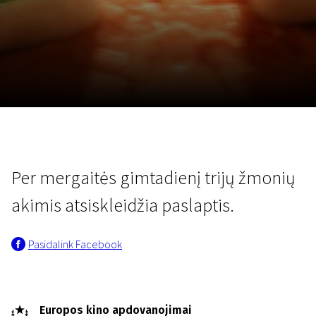
Lapkričio 5 - 22
2026
Per mergaitės gimtadienį trijų žmonių
akimis atsiskleidžia paslaptis.
Pasidalink Facebook
Europos kino apdovanojimai