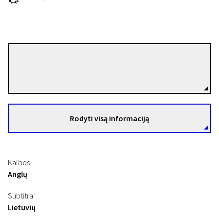
Asitha Ameresekere
Režisierius(-ė)
Trumpametražių filmų programa „Europos kino akademijos nominantai ir laureatai 20
14
Rodyti visą informaciją
9 min. | Drama | N/A
Kalbos
Anglų
Subtitrai
Lietuvių