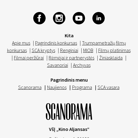
Kita
Apie mus
|
Pagrindinis konkursas
|
Trumpametražių filmų
konkursas
|
SCA kryptys
|
Renginiai
|
MIOB
|
Filmų platinimas
|
Filmai peržiūrai
|
Rėmėjai ir partnerystės
|
Žiniasklaida
|
Savanoriai
|
Archyvas
Pagrindinis menu
Scanorama
|
Naujienos
|
Programa
|
SCA vasara
VšĮ „Kino Aljansas“