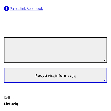
Pasidalink Facebook
Jūratė Samulionytė
Režisierius(-ė)
Rodyti visą informaciją
Kalbos
Lietuvių