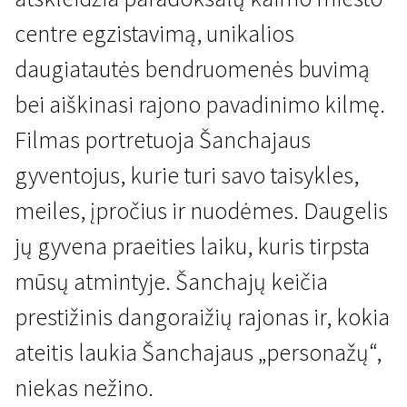
centre egzistavimą, unikalios
daugiatautės bendruomenės buvimą
bei aiškinasi rajono pavadinimo kilmę.
Filmas portretuoja Šanchajaus
Jauna Lietuva trumpai
gyventojus, kurie turi savo taisykles,
Šanxai Banzai
meiles, įpročius ir nuodėmes. Daugelis
26 min. | Dokumentinis | N/A
jų gyvena praeities laiku, kuris tirpsta
mūsų atmintyje. Šanchajų keičia
prestižinis dangoraižių rajonas ir, kokia
ateitis laukia Šanchajaus „personažų“,
niekas nežino.