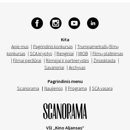
Kita
Apie mus
|
Pagrindinis konkursas
|
Trumpametražių filmų
konkursas
|
SCA kryptys
|
Renginiai
|
MIOB
|
Filmų platinimas
|
Filmai peržiūrai
|
Rėmėjai ir partnerystės
|
Žiniasklaida
|
Savanoriai
|
Archyvas
Pagrindinis menu
Scanorama
|
Naujienos
|
Programa
|
SCA vasara
VšĮ „Kino Aljansas“