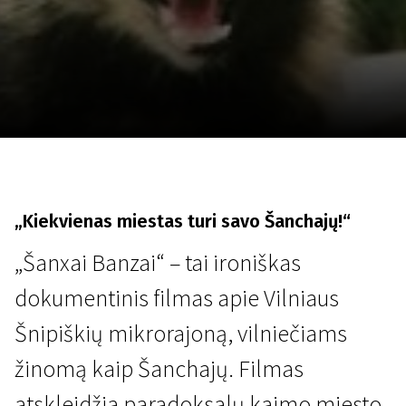
Lapkričio 5 - 22
2026
„Kiekvienas miestas turi savo Šanchajų!“
„Šanxai Banzai“ – tai ironiškas
dokumentinis filmas apie Vilniaus
Šnipiškių mikrorajoną, vilniečiams
žinomą kaip Šanchajų. Filmas
atskleidžia paradoksalų kaimo miesto