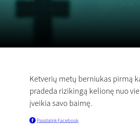
Lapkričio 5 - 22
2026
Ketverių metų berniukas pirmą ka
pradeda rizikingą kelionę nuo vieno
įveikia savo baimę.
Pasidalink Facebook