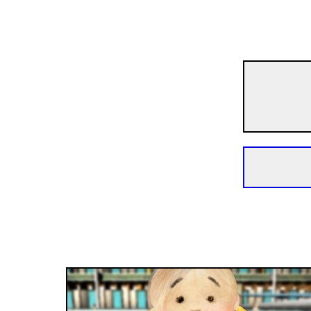
Trumpametražių filmų programa „Europos kino akademijos nominantai ir laureatai 20
Plaukimo pamoka
10 min. | Animacinis | N/A