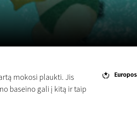
LT
Scanorama
Naujienos
Program
Europos
rtą mokosi plaukti. Jis
 baseino gali į kitą ir taip