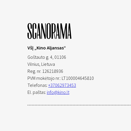
VšĮ „Kino Aljansas“
Goštauto g. 4, 01106
Vilnius,
Lietuva
Reg. nr. 126218936
PVM mokėtojo nr.: LT100004645810
Telefonas:
+37062973453
El. paštas:
info@kino.lt