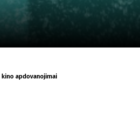
a
SCA vasara
...
 kino apdovanojimai