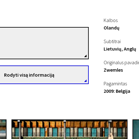
Kalbos
Olandų
Danny de Vent
Subtitrai
Režisierius(-ė)
Lietuvių, Anglų
09“
Originalus pavad
Zwemles
Rodyti visą informaciją
Pagamintas
2009: Belgija