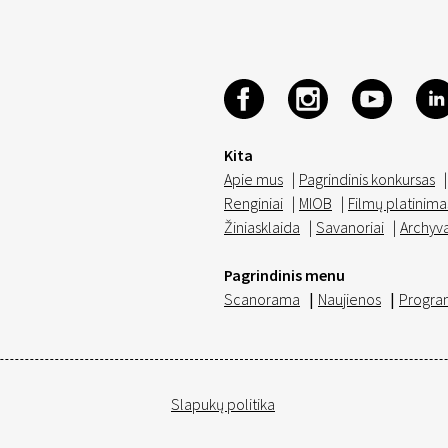
Kita
Apie mus
|
Pagrindinis konkursas
|
Renginiai
|
MIOB
|
Filmų platinima
Žiniasklaida
|
Savanoriai
|
Archyv
Pagrindinis menu
Scanorama
|
Naujienos
|
Progra
Slapukų politika