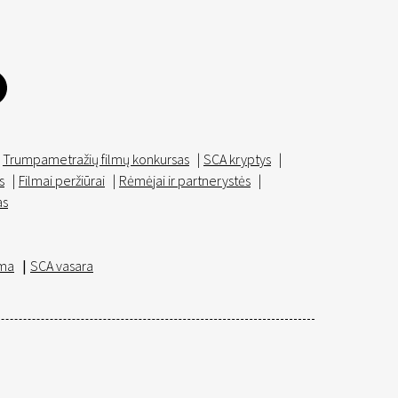
Trumpametražių filmų konkursas
|
SCA kryptys
|
s
|
Filmai peržiūrai
|
Rėmėjai ir partnerystės
|
as
ma
|
SCA vasara