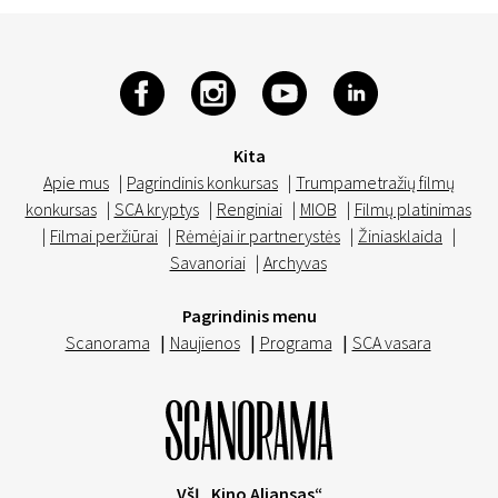
Kita
Apie mus
|
Pagrindinis konkursas
|
Trumpametražių filmų
konkursas
|
SCA kryptys
|
Renginiai
|
MIOB
|
Filmų platinimas
|
Filmai peržiūrai
|
Rėmėjai ir partnerystės
|
Žiniasklaida
|
Savanoriai
|
Archyvas
Pagrindinis menu
Scanorama
|
Naujienos
|
Programa
|
SCA vasara
VšĮ „Kino Aljansas“