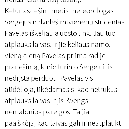
Keturiasdešimtmetis meteorologas
Sergejus ir dvidešimtvienerių studentas
Pavelas iškeliauja uosto link. Jau tuo
atplauks laivas, ir jie keliaus namo.
Specialusis seansas
Vieną dieną Pavelas priima radijo
Kaip aš praleidau šią vasarą
pranešimą, kurio turinio Sergejui jis
2 val. 4 min. | Drama | N/A
nedrįsta perduoti. Pavelas vis
atidėlioja, tikėdamasis, kad netrukus
atplauks laivas ir jis išvengs
nemalonios pareigos. Tačiau
paaiškėja, kad laivas gali ir neatplaukti