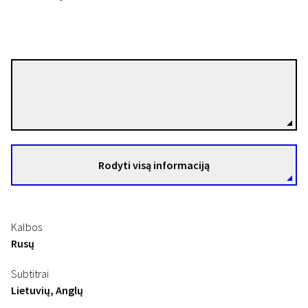
Alexei Popogrebsky
Režisierius(-ė)
Rodyti visą informaciją
Kalbos
Rusų
Subtitrai
Lietuvių, Anglų