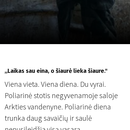
Lapkričio 5 - 22
2026
,,Laikas sau eina, o šiaurė lieka šiaure."
Viena vieta. Viena diena. Du vyrai.
Poliarinė stotis negyvenamoje saloje
Arkties vandenyne. Poliarinė diena
trunka daug savaičių ir saulė
nenusileidžia visą vasarą.