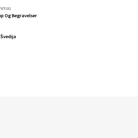
inimas
up Og Begravelser
 Švedija