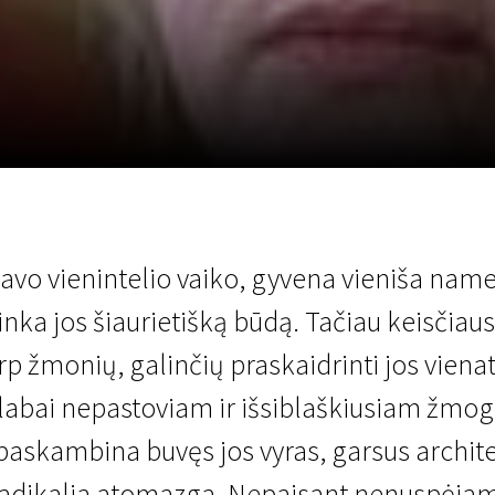
LT
Scanorama
Naujienos
Program
 savo vienintelio vaiko, gyvena vieniša nam
itinka jos šiaurietišką būdą. Tačiau keisčiau
tarp žmonių, galinčių praskaidrinti jos vien
labai nepastoviam ir išsiblaškiusiam žmogu
paskambina buvęs jos vyras, garsus architek
 radikalia atomazga. Nepaisant nenuspėjam