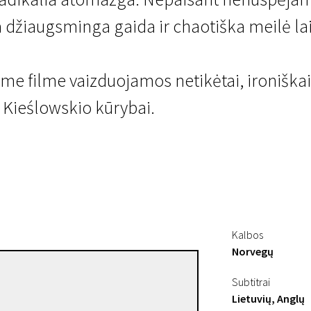
a džiaugsminga gaida ir chaotiška meilė la
 filme vaizduojamos netikėtai, ironiškai 
 Kieślowskio kūrybai.
muzika
Kalbos
Norvegų
Unni Straume
Subtitrai
Režisierius(-ė)
Lietuvių, Anglų