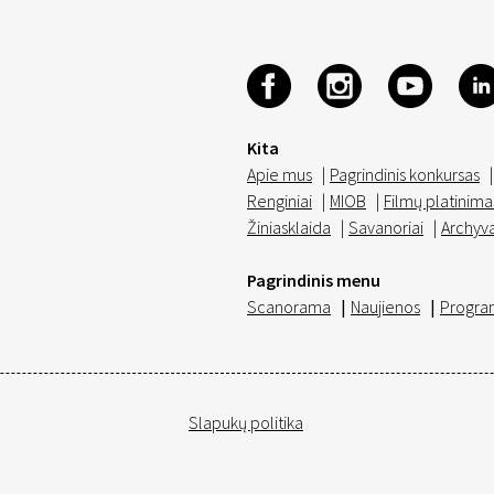
Kita
Apie mus
|
Pagrindinis konkursas
|
Renginiai
|
MIOB
|
Filmų platinima
Žiniasklaida
|
Savanoriai
|
Archyv
Pagrindinis menu
Scanorama
|
Naujienos
|
Progra
Slapukų politika