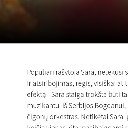
Lapkričio 5 - 22
2026
Populiari rašytoja Sara, netekusi
ir atsiribojimas, regis, visiškai at
efektą - Sara staiga trokšta būti 
muzikantui iš Serbijos Bogdanui, 
čigonų orkestras. Netikėtai Sarai 
keičia vienas kitą, pasibaigdami