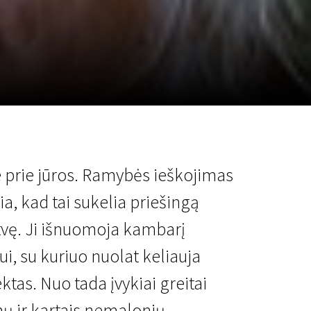
a
SCA vasara
...
e prie jūros. Ramybės ieškojimas
sia, kad tai sukelia priešingą
atvę. Ji išnuomoja kambarį
i, su kuriuo nuolat keliauja
tas. Nuo tada įvykiai greitai
ų ir kartais nemalonių