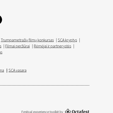
Trumpametražių filmų konkursas
|
SCA kryptys
|
s
|
Filmai peržiūrai
|
Rėmėjai ir partnerystės
|
as
ma
|
SCA vasara
Festival experience toolkit by