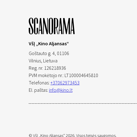
VšĮ „Kino Aljansas“
Goštauto g. 4, 01106
Vilnius,
Lietuva
Reg. nr. 126218936
PVM mokėtojo nr.: LT100004645810
Telefonas:
+37062973453
El. paštas:
info@kino.lt
© VšĮ „Kino Aljansas“ 2026. Visos teisės saugomos.