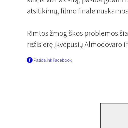
atsitikimų, filmo finale nuskamb
Rimtos žmogiškos problemos šiame
režisierę įkvėpusių Almodovaro ir
Scanoramos klasika
Pasidalink Facebook
Vestuvių ir laidotuvių 
1 val. 35 min. | Drama | N/A