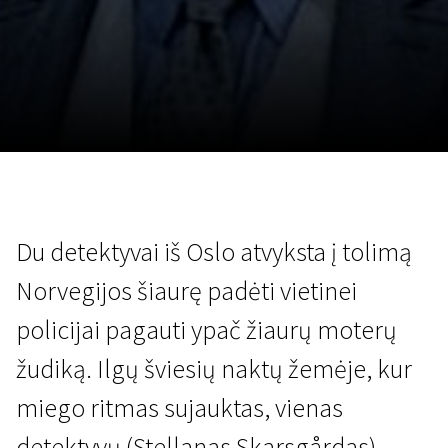
Lapkričio 5 - 22
2026
Du detektyvai iš Oslo atvyksta į tolimą
Norvegijos šiaurę padėti vietinei
policijai pagauti ypač žiaurų moterų
žudiką. Ilgų šviesių naktų žemėje, kur
miego ritmas sujauktas, vienas
detektyvų (Stellanas Skarsgårdas)