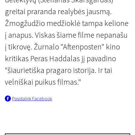
greitai praranda realybės jausmą.
Žmogžudžio medžioklė tampa kelione
į anapus. Viskas šiame filme nepanašu
į tikrovę. Žurnalo "Aftenposten" kino
Specialioji programa „Nusikaltimas ir bausmė“
kritikas Peras Haddalas jį pavadino
Nemiga
"šiaurietiška pragaro istorija. Ir tai
1 val. 30 min. | Kriminalinis, Trileris, Mistinis | N/A
velniškai puikus filmas."
Pasidalink Facebook