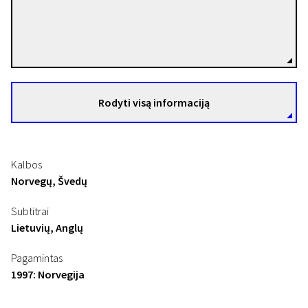
Erik Skjoldbjærg
Režisierius(-ė)
Rodyti visą informaciją
Kalbos
Norvegų, Švedų
Subtitrai
Lietuvių, Anglų
Pagamintas
1997: Norvegija