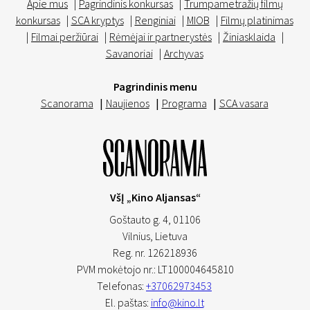
Apie mus
|
Pagrindinis konkursas
|
Trumpametražių filmų
konkursas
|
SCA kryptys
|
Renginiai
|
MIOB
|
Filmų platinimas
|
Filmai peržiūrai
|
Rėmėjai ir partnerystės
|
Žiniasklaida
|
Savanoriai
|
Archyvas
Pagrindinis menu
Scanorama
|
Naujienos
|
Programa
|
SCA vasara
VšĮ „Kino Aljansas“
Goštauto g. 4, 01106
Vilnius,
Lietuva
Reg. nr. 126218936
PVM mokėtojo nr.: LT100004645810
Telefonas:
+37062973453
El. paštas:
info@kino.lt