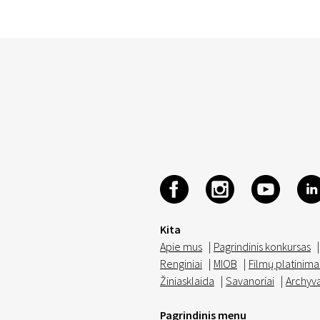
Kita
Apie mus
|
Pagrindinis konkursas
|
Renginiai
|
MIOB
|
Filmų platinima
Žiniasklaida
|
Savanoriai
|
Archyv
Pagrindinis menu