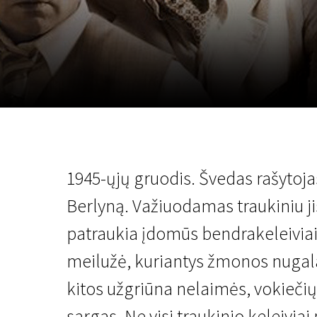
Lapkričio 5 - 22
2026
1945-ųjų gruodis. Švedas rašytoja
Berlyną. Važiuodamas traukiniu j
patraukia įdomūs bendrakeleiviai –
meilužė, kuriantys žmonos nugalab
kitos užgriūna nelaimės, vokiečių
sargas. Ne visi traukinio keleivia