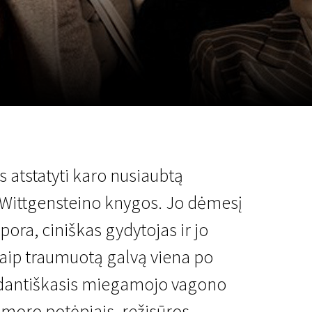
a
SCA vasara
...
s atstatyti karo nusiaubtą
o Wittgensteino knygos. Jo dėmesį
ora, ciniškas gydytojas ir jo
taip traumuotą galvą viena po
 pedantiškasis miegamojo vagono
humoro potėpiais, režisūros