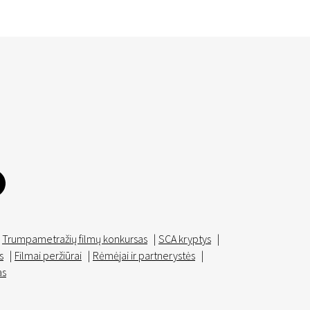
Trumpametražių filmų konkursas
|
SCA kryptys
|
s
|
Filmai peržiūrai
|
Rėmėjai ir partnerystės
|
as