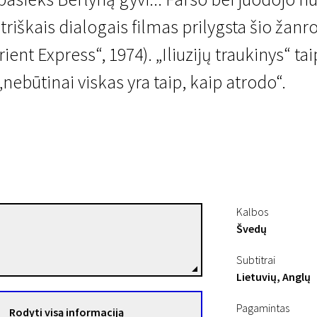
riškais dialogais filmas prilygsta šio žan
ent Express“, 1974). „Iliuzijų traukinys“ tai
nebūtinai viskas yra taip, kaip atrodo“.
Kalbos
Švedų
Peter Dalle
Režisierius(-ė)
Subtitrai
Lietuvių, Anglų
Pagamintas
Rodyti visą informaciją