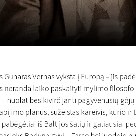
LT
Scanorama
Naujienos
Program
s Gunaras Vernas vyksta į Europą – jis padė
is neranda laiko paskaityti mylimo filosof
 nuolat besikivirčijanti pagyvenusių gėjų p
ijimo planus, sužeistas kareivis, kurio ir 
 pabėgėliai iš Baltijos šalių ir galiausiai
i pasieks Berlyną gyvi... Farso bei juodojo 