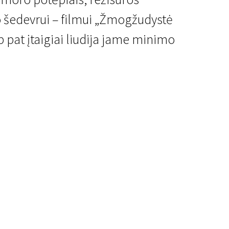
ro šedevrui – filmui „Žmogžudystė
p pat įtaigiai liudija jame minimo