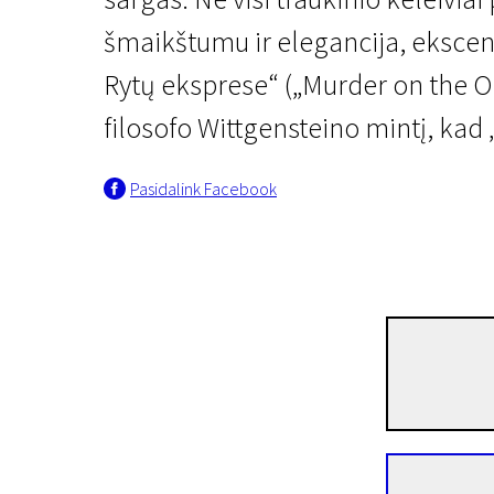
šmaikštumu ir elegancija, ekscent
Rytų eksprese“ („Murder on the Ori
filosofo Wittgensteino mintį, kad „
Pasidalink Facebook
"Scanoramos" naujienos
Iliuzijų traukinys
1 val. 37 min. | Trileris, Komedija | N/A