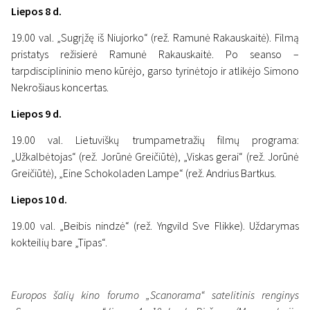
Liepos 8 d.
19.00 val. „Sugrįžę iš Niujorko“ (rež. Ramunė Rakauskaitė). Filmą
pristatys režisierė Ramunė Rakauskaitė. Po seanso –
tarpdisciplininio meno kūrėjo, garso tyrinėtojo ir atlikėjo Simono
Nekrošiaus koncertas.
Liepos 9 d.
19.00 val. Lietuviškų trumpametražių filmų programa:
„Užkalbėtojas“ (rež. Jorūnė Greičiūtė), „Viskas gerai“ (rež. Jorūnė
Greičiūtė), „Eine Schokoladen Lampe“ (rež. Andrius Bartkus.
Liepos 10 d.
19.00 val. „Beibis nindzė“ (rež. Yngvild Sve Flikke). Uždarymas
kokteilių bare „Tipas“.
Europos šalių kino forumo „Scanorama“ satelitinis renginys