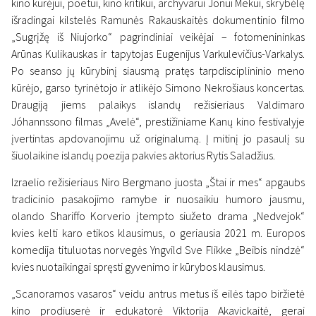
kino kūrėjui, poetui, kino kritikui, archyvarui Jonui Mekui, skrybėlę
išradingai kilstelės Ramunės Rakauskaitės dokumentinio filmo
„Sugrįžę iš Niujorko“ pagrindiniai veikėjai – fotomenininkas
Arūnas Kulikauskas ir tapytojas Eugenijus Varkulevičius-Varkalys.
Po seanso jų kūrybinį siausmą pratęs tarpdisciplininio meno
kūrėjo, garso tyrinėtojo ir atlikėjo Simono Nekrošiaus koncertas.
Draugiją jiems palaikys islandų režisieriaus Valdimaro
Jóhannssono filmas „Avelė“, prestižiniame Kanų kino festivalyje
įvertintas apdovanojimu už originalumą. Į mitinį jo pasaulį su
šiuolaikine islandų poezija pakvies aktorius Rytis Saladžius.
Izraelio režisieriaus Niro Bergmano juosta „Štai ir mes“ apgaubs
tradicinio pasakojimo ramybe ir nuosaikiu humoro jausmu,
olando Shariffo Korverio įtempto siužeto drama „Nedvejok“
kvies kelti karo etikos klausimus, o geriausia 2021 m. Europos
komedija tituluotas norvegės Yngvild Sve Flikke „Beibis nindzė“
kvies nuotaikingai spręsti gyvenimo ir kūrybos klausimus.
„Scanoramos vasaros“ veidu antrus metus iš eilės tapo biržietė
kino prodiuserė ir edukatorė Viktorija Akavickaitė, gerai