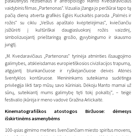
paskutinysis režisieriaus ir antropologo Manto Kvedaravičiaus
vaidybinis filmas „Partenonas“. Vizualia įžanga jo peržiūrai tapo tą
pačią dieną atverta grafikės Eglės Kuckaitės paroda „Palmės ir
rožės“ su ciklu „Vešlus apaštalo kvėptelėjimas“, kviečiančiu
Naujienos
Scanoramos vasara
įsižiūrėti į kultūriškai daugiasluoksnį rožės vaizdinį,
„Scanoramos vasaros“
simbolizuojantį prieštaringą grožio, gyvybingumo ir skausmo
atidarymas Biržuose: žiūrovų
jungtį.
apgultis ir europietiškas
„M. Kvedaravičiaus „Partenonas“ tyrinėja atminties išsaugojimo
galimybes, atskleisdamas europietiškosios civizilacijos trapumą,
kinas meno apsuptyje
atgyjantį blunkančiuose ir ryškėjančiuose deivės Atėnės
5 liepos 2022
šventyklos kontūruose. Menininkams suteikiama sudėtinga
privilegija likti tarp mūsų savo kūriniais. Dėkoju Manto mamai už
sūnų, suteikiantį mums galimybę tęti tokį pokalbį“, – teigė
festivalio įkūrėja ir meno vadovė Gražina Arlickaitė.
Kinematografiškos atostogos Biržuose: dėmesys
išskirtinėms asmenybėms
100-ąsias gimimo metines švenčiančiam miesto spiritus movens,