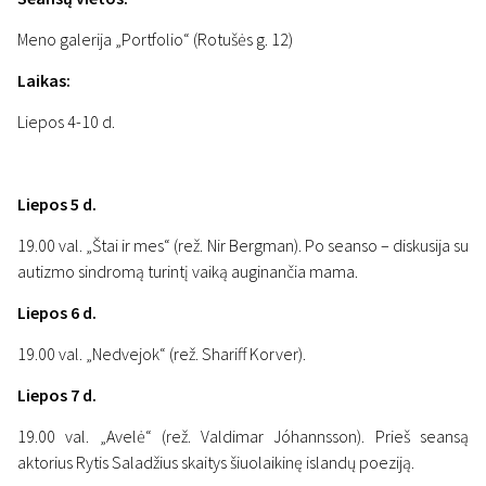
Meno galerija „Portfolio“ (Rotušės g. 12)
Laikas:
Liepos 4-10 d.
Liepos 5 d.
19.00 val. „Štai ir mes“ (rež. Nir Bergman). Po seanso – diskusija su
autizmo sindromą turintį vaiką auginančia mama.
Liepos 6 d.
19.00 val. „Nedvejok“ (rež. Shariff Korver).
Liepos 7 d.
19.00 val. „Avelė“ (rež. Valdimar Jóhannsson). Prieš seansą
aktorius Rytis Saladžius skaitys šiuolaikinę islandų poeziją.