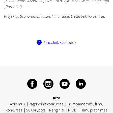
„Scanoramos vasara“ liepos 4 – 10 d. vyks Biržuose (Meno galerija
„Portfolio“)
Projektą „Scanoramos vasara“ finansuoja Lietuvos kino centras.
Pasidalink Facebook
Kita
Apie mus
|
Pagrindinis konkursas
|
Trumpametražių filmų
konkursas
|
SCA kryptys
|
Renginiai
|
MIOB
|
Filmų platinimas