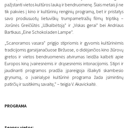
pažįstanti vietos kultūros lauką ir bendruomenę. Šiais metais ji ne
tik pakvies į kino ir kultūrinių renginių programą, bet ir pristatys
savo prodiusuotų lietuviškų trumpametražių filmų triptiką –
Jorūnės Greičiūtės „Užkalbėtoją“ ir „Viskas gerai“ bei Andriaus
Bartkaus „Eine Schokoladen Lampe“.
„Scanoramos vasara“ prigijo stipriomis ir gyvomis kultūrinėmis
tradicijomis garsėjanačiuose Biržuose, o didėjančios kino žiūrovų
gretos ir vietos bendruomenės atvirumas leidžia kalbėti apie
Europos kiną įvairesnėmis ir drąsesnėmis intonacijomis. Stipri ir
jaudinanti programos pradžia įpareigoja išlaikyti skambesio
grynumą, o įvairialypė kultūrinė programa žada įsimintinų
patirčių ir susitikimų savaitę,“ – teigia V. Akavickaitė.
PROGRAMA
Seansų vietos: