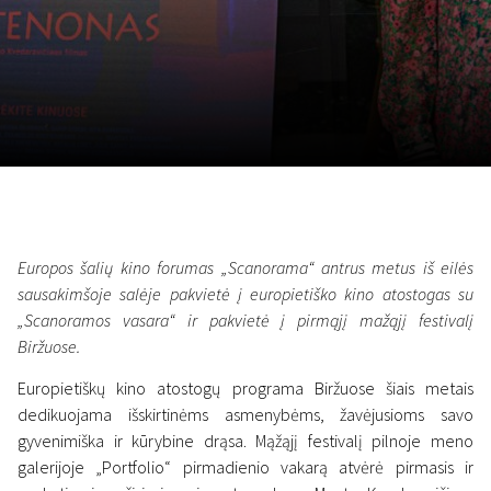
Lapkričio 5 - 22
2026
Europos šalių kino forumas „Scanorama“ antrus metus iš eilės
sausakimšoje salėje pakvietė į europietiško kino atostogas su
„Scanoramos vasara“ ir pakvietė į pirmąjį mažąjį festivalį
Biržuose.
Europietiškų kino atostogų programa Biržuose šiais metais
dedikuojama išskirtinėms asmenybėms, žavėjusioms savo
gyvenimiška ir kūrybine drąsa. Mąžąjį festivalį pilnoje meno
galerijoje „Portfolio“ pirmadienio vakarą atvėrė pirmasis ir