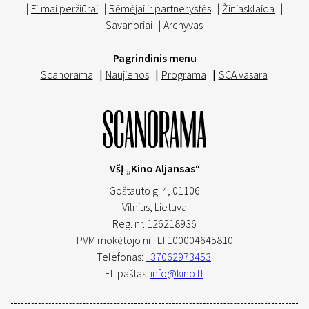
|
Filmai peržiūrai
|
Rėmėjai ir partnerystės
|
Žiniasklaida
|
Savanoriai
|
Archyvas
Pagrindinis menu
Scanorama
|
Naujienos
|
Programa
|
SCA vasara
VšĮ „Kino Aljansas“
Goštauto g. 4, 01106
Vilnius,
Lietuva
Reg. nr. 126218936
PVM mokėtojo nr.: LT100004645810
Telefonas:
+37062973453
El. paštas:
info@kino.lt