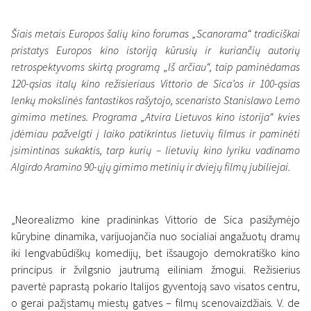
Šiais metais Europos šalių kino forumas „Scanorama“ tradiciškai
pristatys Europos kino istoriją kūrusių ir kuriančių autorių
Naujienos
retrospektyvoms skirtą programą „Iš arčiau“, taip paminėdamas
„Scanoramos“ retrospektyvos:
120-ąsias italų kino režisieriaus Vittorio de Sica’os ir 100-ąsias
itališkasis neorealizmas ir
lenkų mokslinės fantastikos rašytojo, scenaristo Stanislawo Lemo
gimimo metines. Programa „Atvira Lietuvos kino istorija“ kvies
įvairialypė lietuvių kino
įdėmiau pažvelgti į laiko patikrintus lietuvių filmus ir paminėti
istorija
įsimintinas sukaktis, tarp kurių – lietuvių kino lyriku vadinamo
Algirdo Aramino 90-ųjų gimimo metinių ir dviejų filmų jubiliejai.
27 spalio 2021
„Neorealizmo kine pradininkas Vittorio de Sica pasižymėjo
kūrybine dinamika, varijuojančia nuo socialiai angažuotų dramų
iki lengvabūdiškų komedijų, bet išsaugojo demokratiško kino
principus ir žvilgsnio jautrumą eiliniam žmogui. Režisierius
pavertė paprastą pokario Italijos gyventoją savo visatos centru,
o gerai pažįstamų miestų gatves – filmų scenovaizdžiais. V. de