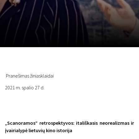
Lapkričio 5 - 22
2026
Pranešimas žiniasklaidai
2021 m. spalio 27 d.
„Scanoramos“ retrospektyvos: itališkasis neorealizmas ir
įvairialypė lietuvių kino istorija