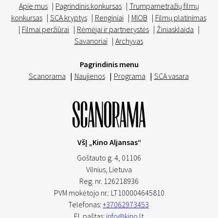
Apie mus
|
Pagrindinis konkursas
|
Trumpametražių filmų
konkursas
|
SCA kryptys
|
Renginiai
|
MIOB
|
Filmų platinimas
|
Filmai peržiūrai
|
Rėmėjai ir partnerystės
|
Žiniasklaida
|
Savanoriai
|
Archyvas
Pagrindinis menu
Scanorama
|
Naujienos
|
Programa
|
SCA vasara
VšĮ „Kino Aljansas“
Goštauto g. 4, 01106
Vilnius,
Lietuva
Reg. nr. 126218936
PVM mokėtojo nr.: LT100004645810
Telefonas:
+37062973453
El. paštas:
info@kino.lt