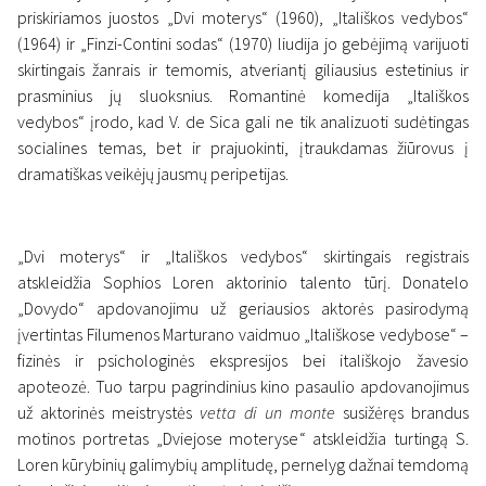
priskiriamos juostos „Dvi moterys“ (1960), „Itališkos vedybos“
(1964) ir „Finzi-Contini sodas“ (1970) liudija jo gebėjimą varijuoti
skirtingais žanrais ir temomis, atveriantį giliausius estetinius ir
prasminius jų sluoksnius. Romantinė komedija „Itališkos
vedybos“ įrodo, kad V. de Sica gali ne tik analizuoti sudėtingas
socialines temas, bet ir prajuokinti, įtraukdamas žiūrovus į
dramatiškas veikėjų jausmų peripetijas.
„Dvi moterys“ ir „Itališkos vedybos“ skirtingais registrais
atskleidžia Sophios Loren aktorinio talento tūrį. Donatelo
„Dovydo“ apdovanojimu už geriausios aktorės pasirodymą
įvertintas Filumenos Marturano vaidmuo „Itališkose vedybose“ –
fizinės ir psichologinės ekspresijos bei itališkojo žavesio
apoteozė. Tuo tarpu pagrindinius kino pasaulio apdovanojimus
už aktorinės meistrystės
vetta di un monte
susižėręs brandus
motinos portretas „Dviejose moteryse“ atskleidžia turtingą S.
Loren kūrybinių galimybių amplitudę, pernelyg dažnai temdomą