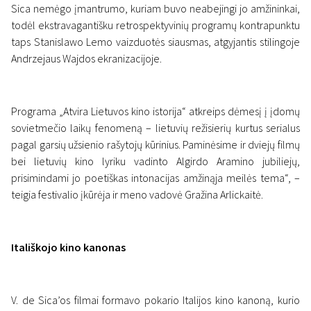
Sica nemėgo įmantrumo, kuriam buvo neabejingi jo amžininkai,
todėl ekstravagantišku retrospektyvinių programų kontrapunktu
taps Stanislawo Lemo vaizduotės siausmas, atgyjantis stilingoje
Andrzejaus Wajdos ekranizacijoje.
Programa „Atvira Lietuvos kino istorija“ atkreips dėmesį į įdomų
sovietmečio laikų fenomeną – lietuvių režisierių kurtus serialus
pagal garsių užsienio rašytojų kūrinius. Paminėsime ir dviejų filmų
bei lietuvių kino lyriku vadinto Algirdo Aramino jubiliejų,
prisimindami jo poetiškas intonacijas amžinąja meilės tema“, –
teigia festivalio įkūrėja ir meno vadovė Gražina Arlickaitė.
Itališkojo kino kanonas
V. de Sica’os filmai formavo pokario Italijos kino kanoną, kurio