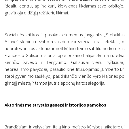
idealiu centru, aplink kurį, kiekvienas likdamas savo orbitoje,
gravituoja didžiųjų režisierių likimai.
Socialinės kritikos ir pasakos elementus jungiantis „Stebuklas
Milane“ stebina nežabota vaizduote ir specialiaisiais efektais, o
neprofesionalus aktorius ir neįtikėtino fizinio subtilumo komikas
Francesco Golisano istorijai apie pokario Italijos skurdą suteikia
kerinčio žavesio ir lengvumo. Galiausiai vienu ryškiausių
neorealizmo pavyzdžių pasaulio kine tituluojamas „Umberto D“
stebi gyvenimo saulėlydį pasitinkančio vienišo vyro klajones po
gimtąjį miestą ir tampa jautria epochų kaitos alegorija.
Aktorinės meistrystės genezė ir istorijos pamokos
Brandžiajam ir vėlyvajam italų kino meistro kūrybos laikotarpiui