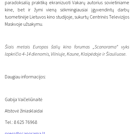
paradoksalią praktiką ekranizuoti Vakarų autorius sovietiniame
kine, bet ir žymi vieną sėkmingiausiai įgyvendintų darbų
tuometinėje Lietuvos kino studijoje, sukurtų Centrinės Televizijos
Maskvoje užsakymu.
Šiais metais Europos šalių kino forumas „Scanorama“ vyks
lapkričio 4–14 dienomis, Vilniuje, Kaune, Klaipėdoje ir Šiauliuose.
Daugiau informacijos:
Gabija Vaičeliūnaitė
Atstovė žiniasklaidai
Tel.: 8 625 76968
press@scanorama.lt