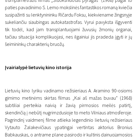
trumpametražis filmas „Sluoksniuotas pyragas“ (1968) pagal to
paties pavadinimo S. Lemo mokslinės fantastikos romaną kviečia
susipažinti su lenktynininku Ričardu Foksu, kiekviename žingsnyje
sukeliančiu siaubingas autokatastrofas. Vyrui pavyksta išgyventi
tik todėl, kad jam transplantuojami žuvusių žmonių organai,
tačiau situacija komplikuojasi, nes ilgainiui jis pradeda įgyti ir jų
šeimininkų charakterių bruožų.
Įvairialypė lietuvių kino istorija
Lietuvių kino lyriku vadinamo režisieriaus A. Aramino 90-osioms
gimimo metinėms skirtas filmas „Kai aš mažas buvau“ (1968)
subtiliai perteikia naivią ir žavią pirmosios meilės patirtį,
skendinčią į nebūtį nugrimzdusioje to meto Vilniaus atmosferoje.
Pagrindinį vaidmenį filme atlieka legendinio lietuvių režisieriaus
Vytauto Žalakevičiaus ypatingai vertintas aktorius Bronius
Babkauskas, o antrame plane pasirodo ir kultinis dainuojamosios