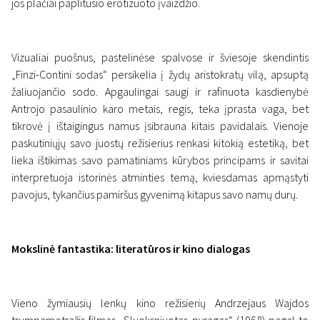
jos plačiai paplitusio erotizuoto įvaizdžio.
Vizualiai puošnus, pastelinėse spalvose ir šviesoje skendintis
„Finzi-Contini sodas“ persikelia į žydų aristokratų vilą, apsuptą
žaliuojančio sodo. Apgaulingai saugi ir rafinuota kasdienybė
Antrojo pasaulinio karo metais, regis, teka įprasta vaga, bet
tikrovė į ištaigingus namus įsibrauna kitais pavidalais. Vienoje
paskutiniųjų savo juostų režisierius renkasi kitokią estetiką, bet
lieka ištikimas savo pamatiniams kūrybos principams ir savitai
interpretuoja istorinės atminties temą, kviesdamas apmąstyti
pavojus, tykančius pamiršus gyvenimą kitapus savo namų durų.
Mokslinė fantastika: literatūros ir kino dialogas
Vieno žymiausių lenkų kino režisierių Andrzejaus Wajdos