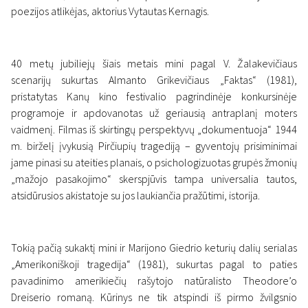
poezijos atlikėjas, aktorius Vytautas Kernagis.
40 metų jubiliejų šiais metais mini pagal V. Žalakevičiaus
scenarijų sukurtas Almanto Grikevičiaus „Faktas“ (1981),
pristatytas Kanų kino festivalio pagrindinėje konkursinėje
programoje ir apdovanotas už geriausią antraplanį moters
vaidmenį. Filmas iš skirtingų perspektyvų „dokumentuoja“ 1944
m. birželį įvykusią Pirčiupių tragediją – gyventojų prisiminimai
jame pinasi su ateities planais, o psichologizuotas grupės žmonių
„mažojo pasakojimo“ skerspjūvis tampa universalia tautos,
atsidūrusios akistatoje su jos laukiančia pražūtimi, istorija.
Tokią pačią sukaktį mini ir Marijono Giedrio keturių dalių serialas
„Amerikoniškoji tragedija“ (1981), sukurtas pagal to paties
pavadinimo amerikiečių rašytojo natūralisto Theodore’o
Dreiserio romaną. Kūrinys ne tik atspindi iš pirmo žvilgsnio