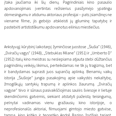
įtaka jaučiama iki šių dienų. Pagrindiniais kino pasaulio
apdovanojimais įvertintas režisierius pasižymėjo ypatingu
dėmesingumu ir atidumu aktoriaus profesijai – pats įsiamžinęs ne
viename filme, jis gebėjo atskleisti jų giluminę tapatybę ir
pastebėti artististiškumu apdovanotus eilinius miestiečius.
Ankstyvąjį kūrybinį laikotarpį žyminčiose juostose „Šiušia“ (1946),
„Dviračių vagys“ (1948), „Stebuklas Milane“ (1951) ir „Umberto D“
(1952) italų kino meistras su neslepiama atjauta stebi dūžtančius
pagrindinių veikėjų likimus, perteikdamas ne tik jų tragizmą, bet
ir bandydamas suprasti juos supančią aplinką. Benamių vaikų
istorija „Šiušioje“ jungia pasakojimą apie vaikystės nekaltybę,
žmogiškųjų santykių trapumą ir aplinkos žiaurumą. „Dviračių
vagyse“ tėvo ir sūnaus pasivaikščiojimas saulės šviesoje ir lietuje
skendinčiomis gatvėmis, siekiant atstatyti pažeistą teisingumą,
pelnytai vadinamas vienu gražiausių kino istorijoje, o
neprofesionalūs aktoriai, filmuojami gimtojo miesto gatvėse,
tampa, kino kritiko ir teoretiko André Bazino žodžiais tariant,