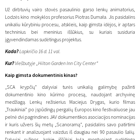
Už dirbtuvių vairo stovės pasaulinio garso lenkų animatorius,
Lodzės kino mokyklos profesorius Piotras Dumała. Jis pasidalins
unikaliu kūrybiniu procesu, atskleis, kaip gimsta idėjos, ir aptars
techninius bei meninius iššūkius, su kuriais susiduria
įgyvendindamas sudėtingus projektus.
Kada?
Lapkričio 16 d. 11 val.
Kur?
Viešbutyje „Hilton Garden Inn City Center“
Kaip gimsta dokumentinis kinas?
„SCA krypčių“ dalyviai turės unikalią galimybę pažinti
dokumentinio kino kūrimo procesą, naudojant archyvinę
medžiagą. Lenkų režisierius Maciejus Drygas, kurio filmas
„Traukiniai“ po įspūdingų pergalių Europos kino festivaliuose jau
pelnė dvi pagrindines JAV dokumentikos asociacijos nominacijas
ir kuris užvers šių metų „Scanoramą“, pasidalins savo patirtimi
renkant ir analizuojant vaizdus iš daugiau nei 90 pasaulio šalių.
Dalyviai sužinos, kokie iššūkiai kyla montuojant sudėtingą