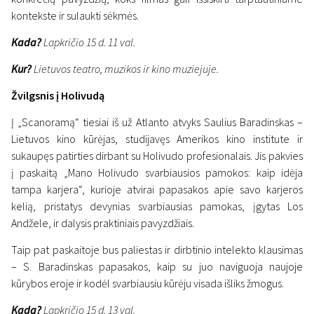
kontekste ir sulaukti sėkmės.
Kada?
Lapkričio 15 d. 11 val.
Kur?
Lietuvos teatro, muzikos ir kino muziejuje.
Žvilgsnis į Holivudą
Į „Scanoramą“ tiesiai iš už Atlanto atvyks Saulius Baradinskas –
Lietuvos kino kūrėjas, studijavęs Amerikos kino institute ir
sukaupęs patirties dirbant su Holivudo profesionalais. Jis pakvies
į paskaitą „Mano Holivudo svarbiausios pamokos: kaip idėja
tampa karjera“, kurioje atvirai papasakos apie savo karjeros
kelią, pristatys devynias svarbiausias pamokas, įgytas Los
Andžele, ir dalysis praktiniais pavyzdžiais.
Taip pat paskaitoje bus paliestas ir dirbtinio intelekto klausimas
– S. Baradinskas papasakos, kaip su juo naviguoja naujoje
kūrybos eroje ir kodėl svarbiausiu kūrėju visada išliks žmogus.
Kada?
Lapkričio 15 d. 13 val.