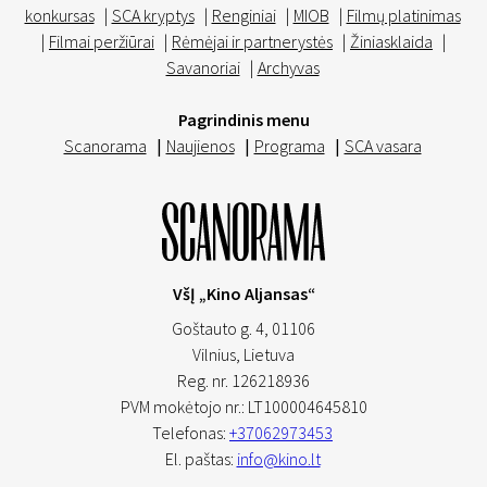
konkursas
|
SCA kryptys
|
Renginiai
|
MIOB
|
Filmų platinimas
|
Filmai peržiūrai
|
Rėmėjai ir partnerystės
|
Žiniasklaida
|
Savanoriai
|
Archyvas
Pagrindinis menu
Scanorama
|
Naujienos
|
Programa
|
SCA vasara
VšĮ „Kino Aljansas“
Goštauto g. 4, 01106
Vilnius,
Lietuva
Reg. nr. 126218936
PVM mokėtojo nr.: LT100004645810
Telefonas:
+37062973453
El. paštas:
info@kino.lt