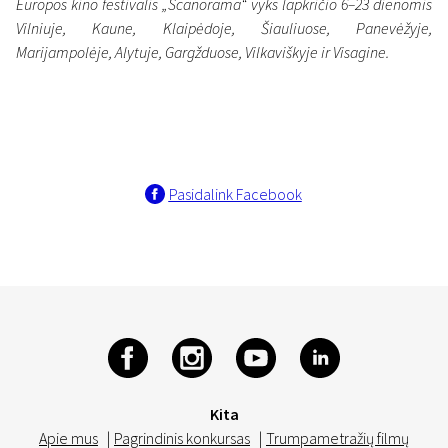
Europos kino festivalis „Scanorama“ vyks lapkričio 6–23 dienomis
Vilniuje, Kaune, Klaipėdoje, Šiauliuose, Panevėžyje,
Marijampolėje, Alytuje, Gargžduose, Vilkaviškyje ir Visagine.
Pasidalink Facebook
Kita
Apie mus
|
Pagrindinis konkursas
|
Trumpametražių filmų