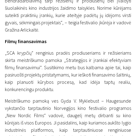
bendradarbiavimą tarp režisierių ir prodiuserių bei įvaldyti
šiuolaikinės kino industrijos žaidimo taisykles. Norime kūrėjams
suteikti praktinių įrankių, kurie ateityje padėtų jų idėjoms virsti
gyvais, sėkmingais projektais“, – teigia festivalio įkūrėja ir vadovė
Naujienos
Gražina Arlickaitė.
„Scanoramos“ renginiai kino
Filmų finansavimas
industrijai: nuo Holivudo
„SCA krypčių“ renginius pradės prodiuseriams ir režisieriams
paslapčių su Baradinsku iki
skirta meistriškumo pamoka „Strategijos ir įrankiai efektyviam
lyčių lygybės klausimų
filmų finansavimui“. Susitikimo metu bus kalbama apie tai, kaip
pasiruošti projektų pristatymams, kur ieškoti finansavimo šaltinių,
1 lapkričio 2025
kaip planuoti kūrybos procesą, kad idėja taptų realiu,
konkurencingu produktu.
Meistriškumo pamoką ves Gyda V. Myklebust – Haugesunde
vykstančio tarptautinio Norvegijos kino festivalio programos
„New Nordic Films“ vadovė, daugelį metų dirbanti su kino
kūrėjais iš visos Europos. Ji pasidalins, kaip kuriamos aukšto lygio
industrinės platformos, kaip tarptautiniuose renginiuose