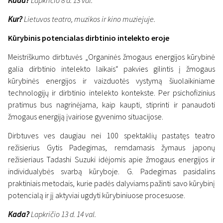
Kada?
Lapkričio 8 d. 13 val.
Kur?
Lietuvos teatro, muzikos ir kino muziejuje.
Kūrybinis potencialas dirbtinio intelekto eroje
Meistriškumo dirbtuvės „Organinės žmogaus energijos kūrybinė
galia dirbtinio intelekto laikais“ pakvies gilintis į žmogaus
kūrybinės energijos ir vaizduotės vystymą šiuolaikiniame
technologijų ir dirbtinio intelekto kontekste. Per psichofizinius
pratimus bus nagrinėjama, kaip kaupti, stiprinti ir panaudoti
žmogaus energiją įvairiose gyvenimo situacijose.
Dirbtuves ves daugiau nei 100 spektaklių pastatęs teatro
režisierius Gytis Padegimas, remdamasis žymaus japonų
režisieriaus Tadashi Suzuki idėjomis apie žmogaus energijos ir
individualybės svarbą kūryboje. G. Padegimas pasidalins
praktiniais metodais, kurie padės dalyviams pažinti savo kūrybinį
potencialą ir jį aktyviai ugdyti kūrybiniuose procesuose.
Kada?
Lapkričio 13 d. 14 val.