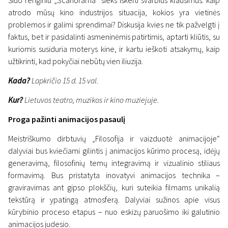
Šiuo renginiu „Scanorama“ sieks iškelti svarbius klausimus: kaip
atrodo mūsų kino industrijos situacija, kokios yra vietinės
problemos ir galimi sprendimai? Diskusija kvies ne tik pažvelgti į
faktus, bet ir pasidalinti asmeninėmis patirtimis, aptarti kliūtis, su
kuriomis susiduria moterys kine, ir kartu ieškoti atsakymų, kaip
užtikrinti, kad pokyčiai nebūtų vien iliuzija.
Kada?
Lapkričio 15 d. 15 val.
Kur?
Lietuvos teatro, muzikos ir kino muziejuje.
Proga pažinti animacijos pasaulį
Meistriškumo dirbtuvių „Filosofija ir vaizduotė animacijoje“
dalyviai bus kviečiami gilintis į animacijos kūrimo procesą, idėjų
generavimą, filosofinių temų integravimą ir vizualinio stiliaus
formavimą. Bus pristatyta inovatyvi animacijos technika –
graviravimas ant gipso plokščių, kuri suteikia filmams unikalią
tekstūrą ir ypatingą atmosferą. Dalyviai sužinos apie visus
kūrybinio proceso etapus – nuo eskizų paruošimo iki galutinio
animacijos judesio.