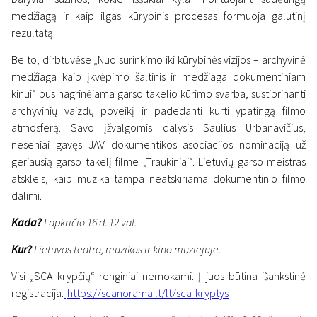
medžiagą ir kaip ilgas kūrybinis procesas formuoja galutinį
rezultatą.
Be to, dirbtuvėse „Nuo surinkimo iki kūrybinės vizijos – archyvinė
medžiaga kaip įkvėpimo šaltinis ir medžiaga dokumentiniam
kinui“ bus nagrinėjama garso takelio kūrimo svarba, sustiprinanti
archyvinių vaizdų poveikį ir padedanti kurti ypatingą filmo
atmosferą. Savo įžvalgomis dalysis Saulius Urbanavičius,
neseniai gavęs JAV dokumentikos asociacijos nominaciją už
geriausią garso takelį filme „Traukiniai“. Lietuvių garso meistras
atskleis, kaip muzika tampa neatskiriama dokumentinio filmo
dalimi.
Kada?
Lapkričio 16 d. 12 val.
Kur?
Lietuvos teatro, muzikos ir kino muziejuje.
Visi „SCA krypčių“ renginiai nemokami. Į juos būtina išankstinė
registracija:
https://scanorama.lt/lt/sca-kryptys