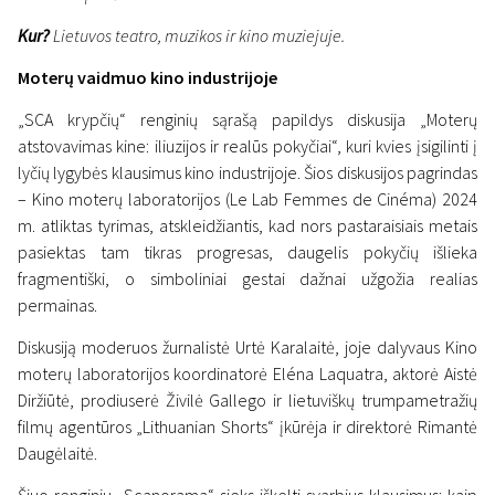
Kur?
Lietuvos teatro, muzikos ir kino muziejuje.
Moterų vaidmuo kino industrijoje
„SCA krypčių“ renginių sąrašą papildys diskusija „Moterų
atstovavimas kine: iliuzijos ir realūs pokyčiai“, kuri kvies įsigilinti į
lyčių lygybės klausimus kino industrijoje. Šios diskusijos pagrindas
– Kino moterų laboratorijos (Le Lab Femmes de Cinéma) 2024
m. atliktas tyrimas, atskleidžiantis, kad nors pastaraisiais metais
pasiektas tam tikras progresas, daugelis pokyčių išlieka
fragmentiški, o simboliniai gestai dažnai užgožia realias
permainas.
Diskusiją moderuos žurnalistė Urtė Karalaitė, joje dalyvaus Kino
moterų laboratorijos koordinatorė Eléna Laquatra, aktorė Aistė
Diržiūtė, prodiuserė Živilė Gallego ir lietuviškų trumpametražių
filmų agentūros „Lithuanian Shorts“ įkūrėja ir direktorė Rimantė
Daugėlaitė.