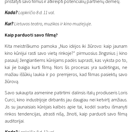
pristatyti savo filmus ir atkreipti potencialių partnerių dėmesį.
Kada?
Lapkričio 8 d. 11 val.
Kur?
Lietuvos teatro, muzikos ir kino muziejuje.
Kaip parduoti savo filmą?
Kita meistriškumo pamoka „Nuo idėjos iki žiūrovo: kaip jaunam
kino kūrėjui rasti savo vietą rinkoje?“ pirmuosius žingsnius į kino
pasaulį žengiantiems kūrėjams padės suprasti, kas vyksta po to,
kai jie baigia kurti filmą. Nors šis procesas yra sudėtingas, ne
mažiau iššūkių laukia ir po premjeros, kad filmas pasiektų savo
žiūrovą.
Savo sukaupta asmenine patirtimi dalinsis italų prodiuseris Loris
Curci, kino industrijoje dirbantis jau daugiau nei ketvirtį amžiaus.
Jis su jaunaisiais kūrėjais kalbės apie tai, kodėl svarbu išmanyti
rinkos tendencijas, atrasti nišą, žinoti, kaip parduoti savo filmą
auditorijai.