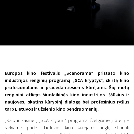
Lapkričio 5 - 22
2026
Europos kino festivalis „Scanorama“ pristato kino
industrijos renginių programą „SCA kryptys“, skirtą kino
profesionalams ir pradedantiesiems kūrėjams. Šių metų
renginiai atlieps šiuolaikinės kino industrijos iššūkius ir
naujoves, skatins kūrybinį dialogą bei profesinius ryšius
tarp Lietuvos ir užsienio kino bendruomenių.
„Kaip ir kasmet, „SCA krypčių“ programa žvelgiame į ateitį –
siekiame padėti Lietuvos kino kūrėjams augti, stiprinti