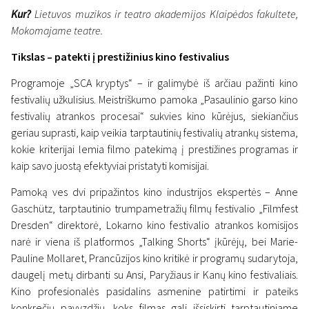
Kur?
Lietuvos muzikos ir teatro akademijos Klaipėdos fakultete,
Mokomajame teatre.
Tikslas – patekti į prestižinius kino festivalius
Programoje „SCA kryptys“ – ir galimybė iš arčiau pažinti kino
festivalių užkulisius. Meistriškumo pamoka „Pasaulinio garso kino
festivalių atrankos procesai“ sukvies kino kūrėjus, siekiančius
geriau suprasti, kaip veikia tarptautinių festivalių atrankų sistema,
kokie kriterijai lemia filmo patekimą į prestižines programas ir
kaip savo juostą efektyviai pristatyti komisijai.
Pamoką ves dvi pripažintos kino industrijos ekspertės – Anne
Gaschütz, tarptautinio trumpametražių filmų festivalio „Filmfest
Dresden“ direktorė, Lokarno kino festivalio atrankos komisijos
narė ir viena iš platformos „Talking Shorts“ įkūrėjų, bei Marie-
Pauline Mollaret, Prancūzijos kino kritikė ir programų sudarytoja,
daugelį metų dirbanti su Ansi, Paryžiaus ir Kanų kino festivaliais.
Kino profesionalės pasidalins asmenine patirtimi ir pateiks
konkrečių pavyzdžių, koks filmas gali išsiskirti tarptautiniame