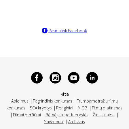
Pasidalink Facebook
Kita
Apie mus
|
Pagrindinis konkursas
|
Trumpametražių filmų
konkursas
|
SCA kryptys
|
Renginiai
|
MIOB
|
Filmų platinimas
|
Filmai peržiūrai
|
Rėmėjai ir partnerystės
|
Žiniasklaida
|
Savanoriai
|
Archyvas