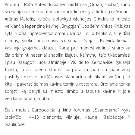
Andreu ir Rafa Molés dokumentinis filmas „Omarų sriuba“, kurio
scenarijaus bendraautoris ir koprodiuseris yra lietuvių režisierius
Arūnas Matelis, kviečia aplankyti islandijos Grindaviko mieste
veikiančią legendinę kavinę „Bryggjan“. Jos šeimininkas Krilis kas
rytą ruošia ingredientus omarų sriubai, o jo brolis Alis leidžia
dienas, šnekučiuodamasis su senais žvejais. Ketvirtadieniais
kavinėje grojamas džiazas. Kartą per mėnesį vietiniai susirenka
čia prisiminti neseniai anapilin išėjusių kaimynų, taip tikėdamiesi
ilgiau išsaugoti juos atmintyje. Vis dėlto Grindavike gausėja
turistų, todėl viena stambi korporacija pateikia pasiūlymą
pastatyti mieste aukščiausius standartus atitinkantį viešbutį, o
kita – paversti šeimos kavinę teminiu restoranu. Broliams tenka
spręsti, ką daryti su miesto simboliu tapusia kavine ir joje
verdama omarų sriuba.
Šiais metais Europos šalių kino forumas „Scanorama“ vyks
lapkričio 4–15 dienomis, Vilniuje, Kaune, Klaipėdoje ir
Šiauliuose.