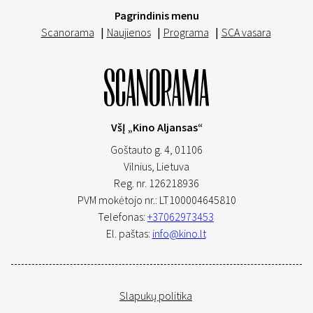
Pagrindinis menu
Scanorama
|
Naujienos
|
Programa
|
SCA vasara
VšĮ „Kino Aljansas“
Goštauto g. 4, 01106
Vilnius,
Lietuva
Reg. nr. 126218936
PVM mokėtojo nr.: LT100004645810
Telefonas:
+37062973453
El. paštas:
info@kino.lt
Slapukų politika