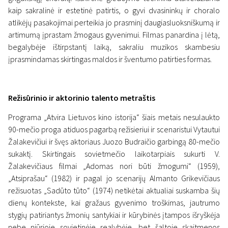
kaip sakralinė ir estetinė patirtis, o gyvi dvasininkų ir choralo
atlikėjų pasakojimai perteikia jo prasminį daugiasluoksniškumą ir
artimumą įprastam žmogaus gyvenimui. Filmas panardina į lėtą,
begalybėje ištirpstantį laiką, sakraliu muzikos skambesiu
įprasmindamas skirtingas maldos ir šventumo patirties formas.
Režisūrinio ir aktorinio talento metraštis
Programa „Atvira Lietuvos kino istorija“ šiais metais nesulaukto
90-mečio proga atiduos pagarbą režisieriui ir scenaristui Vytautui
Žalakevičiui ir švęs aktoriaus Juozo Budraičio garbingą 80-mečio
sukaktį. Skirtingais sovietmečio laikotarpiais sukurti V.
Žalakevičiaus filmai „Adomas nori būti žmogumi“ (1959),
„Atsiprašau“ (1982) ir pagal jo scenarijų Almanto Grikevičiaus
režisuotas „Sadūto tūto“ (1974) netikėtai aktualiai suskamba šių
dienų kontekste, kai gražaus gyvenimo troškimas, jautrumo
stygių patiriantys žmonių santykiai ir kūrybinės įtampos išryškėja
nebe niūrioje sovietinėje realybėje, bet šaltoje skaitmenos