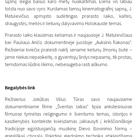
sąžinę slegia baisus karo metų nusikaltimas. Elena vis labiau
tolsta nuo savo vyro. Kurdamas tamsų kinematografinį sapną, J.
Matulevičius apmąsto sudėtingas prarasto laiko, kaltės,
draugystės, meilės ir lietuvių dalyvavimo Holokauste temas.
Prarasto laiko klausimas keliamas ir naujausioje J. Matulevičiaus
bei Pauliaus Aničo dokumentinėje juostoje „Auksinis flakonas“.
Režisieriai kviečia praleisti naktį sename keturių žmonių bute –
jame niekas nepasikeitę, o gyventojų širdys nepasenę, tik protas,
temdomas liūdno likimo, nebesugeba rasti aiškumo.
Begalybės link
Režisierius Jokūbas Vilius Tūras savo naujausiame
dokumentiniame filme „Šventas laikas“ tęsia ankstesniuose
filmuose tyrinėtas religingumo ir šventumo temas, istorijos ir
kasdienybės kontekste kviesdamas įsiklausyti į krikščioniškoje
tradicijoje egzistuojančią muzikinę Dievo šlovinimo formą –
grigališkąjį choralą. Išskirtinė giedojimo technika atskleidžiama