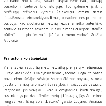
vadiname kino klasika, kadaise drąsiai vertė naują puslapį
pasaulio ir Lietuvos kino istorijoje. Tuo galėsime įsitikinti
peržiūrėję režisieriui Vytautui Žalakevičiui atminti skirtus
lietuviškosios retrospektyvos filmus, o nacionalinės premjeros
paliudys, kad šiuolaikiniai lietuvių režisieriai ieško autentiško
Naujienos
santykio su istorine atmintimi ir laiko dimensijai nepaklūstančia
„Scanoramos“ lietuviškoje
būtimi,“ – teigia festivalio įkūrėja ir meno vadovė Gražina
Arlickaitė.
programoje – skirtingos laiko
patirtys
Prarasto laiko atspindžiai
4 spalio 2020
Viena laukiamiausių šių metų lietuviškų premjerų – režisieriaus
Jurgio Matulevičiaus vaidybinis filmas „Izaokas“. Pagal to paties
pavadinimo išeivijos rašytojo Antano Škėmos apysaką sukurta
juosta trina ribą tarp istorinės realybės ir vaizduotės pasaulio.
Pagrindiniai jos veikėjai – karo ir emigracijos išskirti draugai,
susitinkantys po dvidešimties metų. Į Lietuvą grįžęs Gediminas
rengiasi kurti filmą apie „Lietūkio“ garažo žudynes. Andriaus