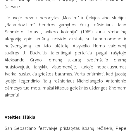
šviesoje.
Lietuvoje beveik nerodytas „Mosfilm“ ir Čekijos kino studijos
„Barandov-film“ bendros gamybos čekų režisieriaus Jano
Schmidto filmas „Lanfiero kolonija“ (1969) kuria simbolinę
alegoriją apie amžiną individo akistatą su bendruomene ir
neišvengiamą konflikto plėtotę. Atvykėlio Horno vaidmenį
sukūręs J. Budraitis talentingai perteikia pagal rašytojo
Aleksando Gryno romaną sukurtą svetimšalio dramą
nusistovėjusių taisyklių visuomenėje, kurioje nepaklusnumas
tvarkai susilaukia griežtos bausmės. Verta prisiminti, kad juostą
lydėjo legendinio italų režisieriaus Michelangelo Antonionio
dėmesys tuo metu mažai kitapus geležinės uždangos žinomam
aktoriui.
Ateities iššūkiai
San Sebastiano festivalyje pristatytas ispanų režisierių Pepe