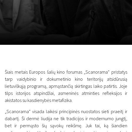
Lapkričio 5 - 22
2026
Šiais metais Europos šalių kino forumas „Scanorama“ pristatys
tarp vaidybinio ir dokumetinio kino teritorijų atsidūrusią
lietuviškąją programą, apmąstančią skirtingas laiko patirtis. Joje
tilps istorijos atspindžiai, asmeninės atminties refleksijos ir
akistatos su kasdienybės metafizika.
„Scanorama“ visada laikėsi principinės nuostatos sieti praeitį ir
dabartį. Ši dermė liudija ne tik tradicijos ir modernumo jungtį,
bet ir permąsto šių sąvokų reikšmę. Juk tai, ką šiandien