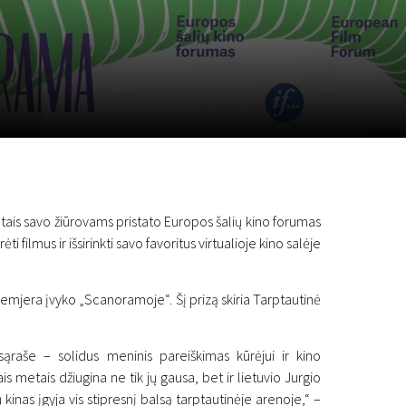
a
SCA vasara
...
ais savo žiūrovams pristato Europos šalių kino forumas
 filmus ir išsirinkti savo favoritus virtualioje kino salėje
remjera įvyko „Scanoramoje“. Šį prizą skiria Tarptautinė
ąraše – solidus meninis pareiškimas kūrėjui ir kino
 metais džiugina ne tik jų gausa, bet ir lietuvio Jurgio
kinas įgyja vis stipresnį balsą tarptautinėje arenoje,“ –