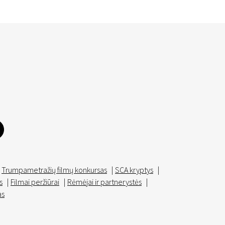
Trumpametražių filmų konkursas
|
SCA kryptys
|
s
|
Filmai peržiūrai
|
Rėmėjai ir partnerystės
|
as