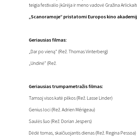
teigia festivalio įkūrėja ir meno vadovė Gražina Arlickait
„Scanoramoje“ pristatomi Europos kino akademi
Geriausias filmas:
Naujienos
„Dar po vieną“ (Rež. Thomas Vinterberg)
„Scanoramoje“ pristato
„Undinė“ (Rež.
apdovanojimuose
12 lapkričio 2020
Geriausias trumpametražis filmas:
Tamsoj visos katė pilkos (Rež. Lasse Linder)
Genius loci (Rež. Adrien Mérigeau)
Saulės šuo (Rež. Dorian Jespers)
Dėdė tomas, skaičiuojantis dienas (Rež. Regina Pessoa)