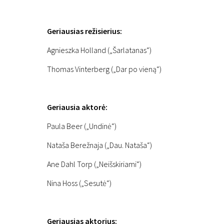
Geriausias režisierius:
Agnieszka Holland („Šarlatanas“)
Thomas Vinterberg („Dar po vieną“)
Geriausia aktorė:
Paula Beer („Undinė“)
Nataša Berežnaja („Dau. Nataša“)
Ane Dahl Torp („Neišskiriami“)
Nina Hoss („Sesutė“)
Geriausias aktorius: