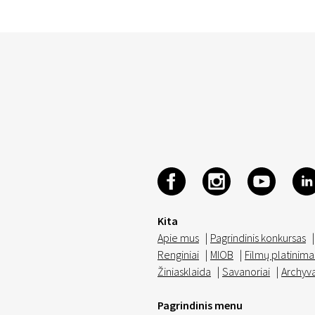
Kita
Apie mus
|
Pagrindinis konkursas
|
Renginiai
|
MIOB
|
Filmų platinima
Žiniasklaida
|
Savanoriai
|
Archyv
Pagrindinis menu