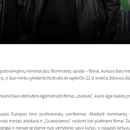
LT
Scanorama
Naujienos
Program
pdovanojimų nominacijos. Nominantų sąraše – filmai, kuriuos šiais met
iuo metu vykstantis festivalis iki lapkričio 22 d. kviečia žiūrovus žiūrėti
evičiaus debiutinis ilgametražis filmas „Izaokas“, kurio ilgai laukta p
ias Europos kino profesionalų įvertinimas. Atsidurti nominantų s
ais metais atsiduria ir „Scanoramos“ rodomi bei platinami filmai. Šiais
ingai ir nenukrypstame nuo vertybinio savo kurso, o naujasis lietuvių 