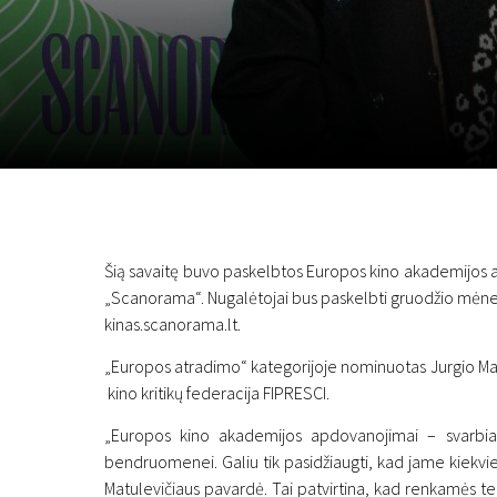
Lapkričio 5 - 22
2026
Šią savaitę buvo paskelbtos Europos kino akademijos a
„Scanorama“. Nugalėtojai bus paskelbti gruodžio mėnesį, o š
kinas.scanorama.lt.
„Europos atradimo“ kategorijoje nominuotas Jurgio Matul
kino kritikų federacija FIPRESCI.
„Europos kino akademijos apdovanojimai – svarbiaus
bendruomenei. Galiu tik pasidžiaugti, kad jame kiekvien
Matulevičiaus pavardė. Tai patvirtina, kad renkamės teis