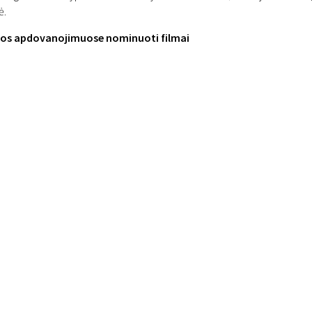
ė.
jos apdovanojimuose nominuoti filmai
mi filmai nominuoti Eur