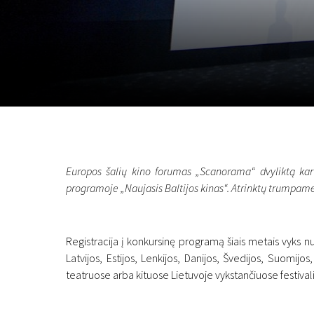
Lapkričio 5 - 22
2026
Europos šalių kino forumas „Scanorama“ dvyliktą kart
programoje „Naujasis Baltijos kinas“. Atrinktų trumpametr
Registracija į konkursinę programą šiais metais vyks nuo 
Latvijos, Estijos, Lenkijos, Danijos, Švedijos, Suomijos
teatruose arba kituose Lietuvoje vykstančiuose festival