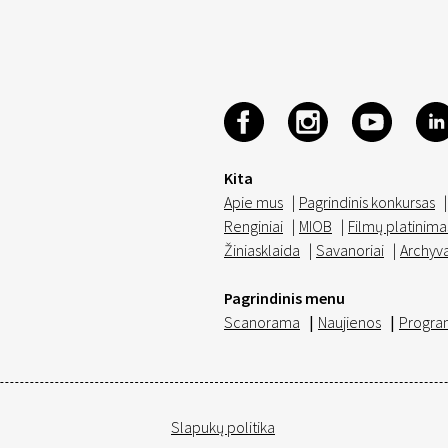
Kita
Apie mus
|
Pagrindinis konkursas
|
Renginiai
|
MIOB
|
Filmų platinima
Žiniasklaida
|
Savanoriai
|
Archyv
Pagrindinis menu
Scanorama
|
Naujienos
|
Progra
Slapukų politika