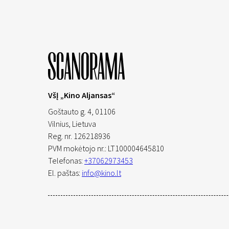
VšĮ „Kino Aljansas“
Goštauto g. 4, 01106
Vilnius,
Lietuva
Reg. nr. 126218936
PVM mokėtojo nr.: LT100004645810
Telefonas:
+37062973453
El. paštas:
info@kino.lt