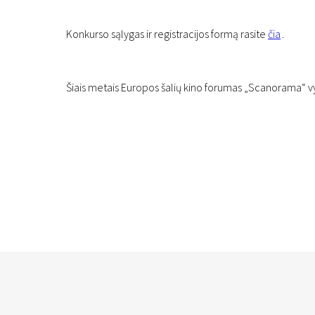
Konkurso sąlygas ir registracijos formą rasite
čia
.
Šiais metais Europos šalių kino forumas „Scanorama“ vyk