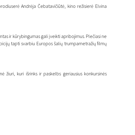
rodiuserė Andrėja Čebatavičiūtė, kino režisierė Elvina
tas ir kūrybingumas gali įveikti apribojimus. Plečiasi ne
mbicijų tapti svarbiu Europos šalių trumpametražių filmų
os kinas“
iuri, kuri išrinks ir paskelbs geriausius konkursinės