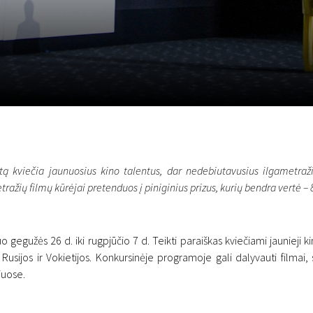
LT
Scanorama
Naujienos
Program
ą kviečia jaunuosius kino talentus, dar nedebiutavusius ilgametraž
ažių filmų kūrėjai pretenduos į piniginius prizus, kurių bendra vertė – 
gegužės 26 d. iki rugpjūčio 7 d. Teikti paraiškas kviečiami jaunieji kin
, Rusijos ir Vokietijos. Konkursinėje programoje gali dalyvauti filmai
iuose.