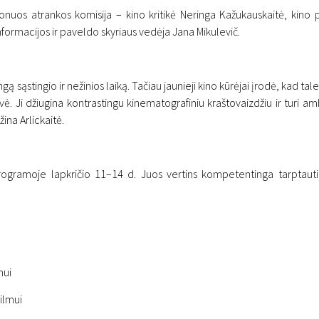
nuos atrankos komisija – kino kritikė Neringa Kažukauskaitė, kino p
nformacijos ir paveldo skyriaus vedėja Jana Mikulevič.
tingio ir nežinios laiką. Tačiau jaunieji kino kūrėjai įrodė, kad talen
vė. Ji džiugina kontrastingu kinematografiniu kraštovaizdžiu ir turi a
ina Arlickaitė.
istraciją į konkursinę
rogramą „Naujasis Baltij
gramoje lapkričio 11–14 d. Juos vertins kompetentinga tarptautinė ž
mui
filmui