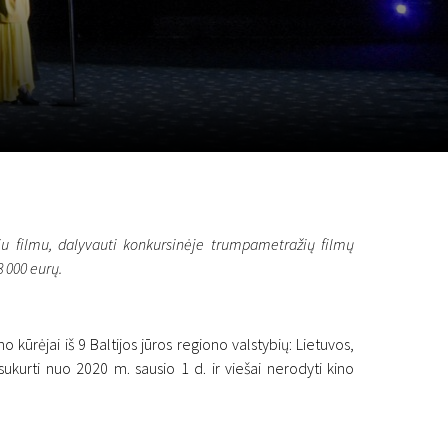
a
SCA vasara
...
iu filmu, dalyvauti konkursinėje trumpametražių filmų
8 000 eurų.
o kūrėjai iš 9 Baltijos jūros regiono valstybių: Lietuvos,
, sukurti nuo 2020 m. sausio 1 d. ir viešai nerodyti kino