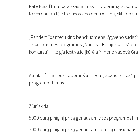
Pateiktas filmų paraiškas atrinks ir programą sukompo
Nevardauskaitė ir Lietuvos kino centro Filmų sklaidos, i
„Pandemijos metu kino bendruomenė išgyveno sudėtingą sąs
tik konkursinės programos „Naujasis Baltijos kinas“ erd
Naujienos
konkursu“, – teigia festivalio įkūrėja ir meno vadovė Graž
„Scanorama“ skelbia reg
trumpametražių filmų p
Atrinkti filmai bus rodomi šių metų „Scanoramos“ pro
26 gegužės 2021
programos filmus.
Žiuri skiria
5000 eurų piniginį prizą geriausiam visos programos fil
3000 eurų piniginį prizą geriausiam lietuvių režisieriaus 