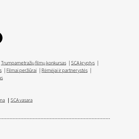
Trumpametražių filmų konkursas
|
SCA kryptys
|
s
|
Filmai peržiūrai
|
Rėmėjai ir partnerystės
|
as
ma
|
SCA vasara