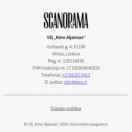
VšĮ „Kino Aljansas“
Goštauto g. 4, 01106
Vilnius,
Lietuva
Reg. nr. 126218936
PVM mokėtojo nr.: LT100004645810
Telefonas:
+37062973453
El. paštas:
info@kino.lt
Slapukų politika
© VšĮ „Kino Aljansas“ 2026. Visos teisės saugomos.