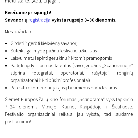
metu ištarto: „Ačiū, tu jėga!“.
Kviečiame prisijungti!
Savanorių
registracija
vyksta rugsėjo 3–30 dienomis.
Mes pažadam:
Girdėti ir gerbti kiekvieną savanorį
Naujienos
Suteikti galimybę pažinti festivalio užkulisius
„Scanorama“ pradeda
Laisvu metu lepinti geru kinu ir kitomis pramogomis
Padėti ugdyti turimus talentus (savo įgūdžius „Scanoramoje“
savanorių registraciją
stiprina fotografai, operatoriai, rašytojai, renginių
3 rugsėjo 2019
organizatoriai ir kiti būsimi profesionalai)
Pateikti rekomendacijas jūsų būsimiems darbdaviams
Šiemet Europos šalių kino forumas „Scanorama“ vyks lapkričio
7–24 dienomis, Vilniuje, Kaune, Klaipėdoje ir Šiauliuose.
Festivalio organizaciniai reikalai jau vyksta, tad laukiame
pastiprinimo!