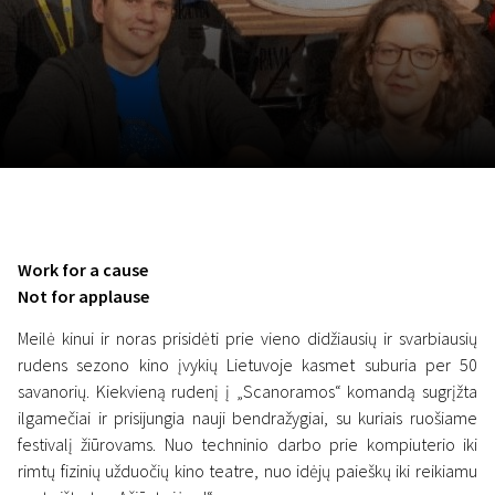
Lapkričio 5 - 22
2026
Work for a cause
Not for applause
Meilė kinui ir noras prisidėti prie vieno didžiausių ir svarbiausių
rudens sezono kino įvykių Lietuvoje kasmet suburia per 50
savanorių. Kiekvieną rudenį į „Scanoramos“ komandą sugrįžta
ilgamečiai ir prisijungia nauji bendražygiai, su kuriais ruošiame
festivalį žiūrovams. Nuo techninio darbo prie kompiuterio iki
rimtų fizinių užduočių kino teatre, nuo idėjų paieškų iki reikiamu