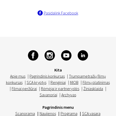
Pasidalink Facebook
Kita
Apie mus
|
Pagrindinis konkursas
|
Trumpametražių filmų
konkursas
|
SCA kryptys
|
Renginiai
|
MIOB
|
Filmų platinimas
|
Filmai peržiūrai
|
Rėmėjai ir partnerystės
|
Žiniasklaida
|
Savanoriai
|
Archyvas
Pagrindinis menu
Scanorama
|
Naujienos
|
Programa
|
SCA vasara