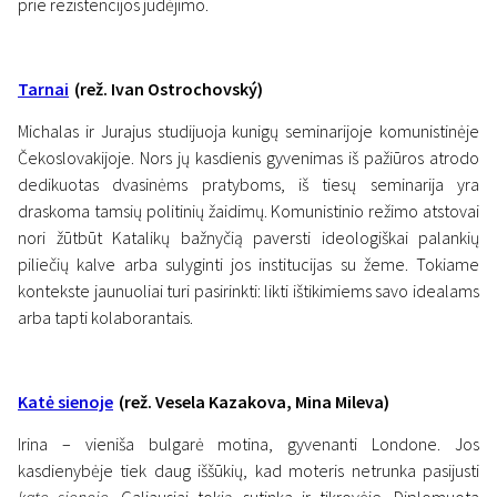
prie rezistencijos judėjimo.
Tarnai
(rež. Ivan Ostrochovský)
Michalas ir Jurajus studijuoja kunigų seminarijoje komunistinėje
Čekoslovakijoje. Nors jų kasdienis gyvenimas iš pažiūros atrodo
dedikuotas dvasinėms pratyboms, iš tiesų seminarija yra
draskoma tamsių politinių žaidimų. Komunistinio režimo atstovai
nori žūtbūt Katalikų bažnyčią paversti ideologiškai palankių
piliečių kalve arba sulyginti jos institucijas su žeme. Tokiame
kontekste jaunuoliai turi pasirinkti: likti ištikimiems savo idealams
arba tapti kolaborantais.
Katė sienoje
(rež. Vesela Kazakova, Mina Mileva)
Irina – vieniša bulgarė motina, gyvenanti Londone. Jos
kasdienybėje tiek daug iššūkių, kad moteris netrunka pasijusti