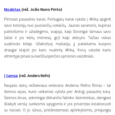
Moskitas
(rež. João Nuno Pinto)
Pirmasis pasaulinis karas. Portugalų kariai vyksta į Afriką apginti
savo kolonijų nuo puolančių vokiečių. Jaunas savanoris, kupinas
patriotizmo ir užsidegimo, svajoja, kaip šlovingai tarnaus savo
šaliai ir po kelių mėnesių grįš kaip didvyris. Tačiau viskas
susiklosto kitaip. Užsikrėtusį maliarija, jį paliekama kuopos
draugai klajoti po karo nualintą Afriką. Kovų vaizdai kario
atmintyje pinasi su karščiuojančios sąmonės vaizdiniais.
Į tamsą
(rež. Anders Refn)
Naujasis danų režisieriaus veterano Anderso Refno filmas – tai
šeimos epas, kurio veiksmas vyksta per Antrąjį pasaulinį karą.
Šeimos tėvas, sėkmingai dirbančio fabriko šeimininkas, stengiasi
išlaikyti verslą sunkiomis sąlygomis ir yra priverstas kolaboruoti
su naciais. O jo sūnus, priešindamasis aplinkybėmis, prisijungia