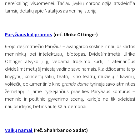
nereikalingi visuomenei. Tačiau įvykių chronologija atskleidžia
tamsių detalių apie Natalijos asmeninę istoriją.
Paryžiaus kaligramos
(rež. Ulrike Ottinger)
6-ojo dešimtmečio Paryžius – avangardo sostinė ir naujos kartos
menininkų bei intelektualų biotopas. Dvidešimtmetė Ulrike
Ottinger atvyko į jį, vedama troškimo kurti, ir ateinančius
dvidešimt metų šį miestą vadino savo namais. Klaidžiodama tarp
knygynų, koncertų salių, teatrų, kino teatrų, muziejų ir kavinių,
vokiečių dokumentinio kino
grande dame
tyrinėja savo atminties
žemėlapį ir jame ryškėjančius praeities Paryžiaus kontūrus –
meninio ir politinio gyvenimo sceną, kurioje ne tik skleidėsi
naujos idėjos, bet ir siautė XX a. demonai.
Vaikų namai
(rež. Shahrbanoo Sadat)