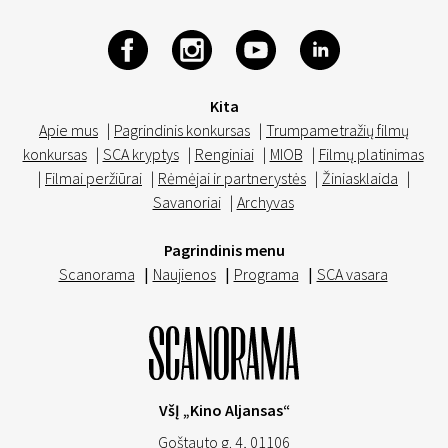
Kita
Apie mus
|
Pagrindinis konkursas
|
Trumpametražių filmų
konkursas
|
SCA kryptys
|
Renginiai
|
MIOB
|
Filmų platinimas
|
Filmai peržiūrai
|
Rėmėjai ir partnerystės
|
Žiniasklaida
|
Savanoriai
|
Archyvas
Pagrindinis menu
Scanorama
|
Naujienos
|
Programa
|
SCA vasara
VšĮ „Kino Aljansas“
Goštauto g. 4, 01106