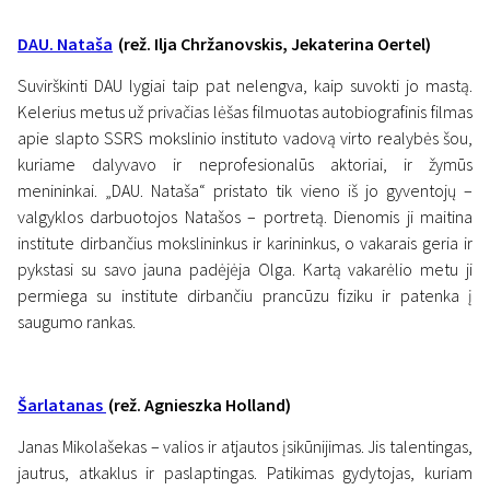
DAU. Nataša
(rež. Ilja Chržanovskis, Jekaterina Oertel)
Suvirškinti DAU lygiai taip pat nelengva, kaip suvokti jo mastą.
Kelerius metus už privačias lėšas filmuotas autobiografinis filmas
apie slapto SSRS mokslinio instituto vadovą virto realybės šou,
kuriame dalyvavo ir neprofesionalūs aktoriai, ir žymūs
Naujienos
menininkai. „DAU. Nataša“ pristato tik vieno iš jo gyventojų –
„Scanorama“ namuose:
valgyklos darbuotojos Natašos – portretą. Dienomis ji maitina
istorijos ir politikos pamokos
institute dirbančius mokslininkus ir karininkus, o vakarais geria ir
pykstasi su savo jauna padėjėja Olga. Kartą vakarėlio metu ji
19 lapkričio 2020
permiega su institute dirbančiu prancūzu fiziku ir patenka į
saugumo rankas.
Šarlatanas
(rež. Agnieszka Holland)
Janas Mikolašekas – valios ir atjautos įsikūnijimas. Jis talentingas,
jautrus, atkaklus ir paslaptingas. Patikimas gydytojas, kuriam