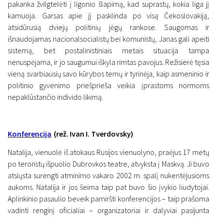
pakanka žvilgtelėti į ligonio šlapimą, kad suprastų, kokia liga jį
kamuoja. Garsas apie jį pasklinda po visą Čekoslovakiją,
atsidūrusią dviejų politinių jėgų rankose. Saugomas ir
išnaudojamas nacionalsocialistų bei komunistų, Janas gali apeiti
sistemą, bet postalinistiniais metais situacija tampa
nenuspėjama, ir jo saugumui iškyla rimtas pavojus. Režisierė tęsia
vieną svarbiausių savo kūrybos temų ir tyrinėja, kaip asmeninio ir
politinio gyvenimo priešprieša veikia įprastoms normoms
nepaklūstančio individo likimą.
Konferencija
(rež. Ivan I. Tverdovsky)
Natalija, vienuolė iš atokaus Rusijos vienuolyno, praėjus 17 metų
po teroristų išpuolio Dubrovkos teatre, atvyksta į Maskvą. Ji buvo
atsiųsta surengti atminimo vakaro 2002 m. spalį nukentėjusioms
aukoms. Natalija ir jos šeima taip pat buvo šio įvykio liudytojai.
Aplinkinio pasaulio beveik pamiršti konferencijos – taip prašoma
vadinti renginį oficialiai – organizatoriai ir dalyviai pasijunta