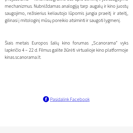
mechanizmus. Nubrėždamas analogiją tarp augalų ir kino juostų
saugojimo, režisierius keliautojo lūpomis jungia praeitį ir ateitį,
gilinasi į mitologinį mūsų poreikio atsiminti ir saugoti lygmenį.
Šiais metais Europos šalių kino forumas „Scanorama“ vyks
lapkričio 4 – 22 d. Filmus galite žiūrėti virtualioje kino platformoje
kinas.scanorama.lt.
Pasidalink Facebook