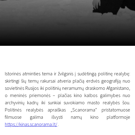
Lapkričio 5 - 22
2026
Istorinės atminties tema ir žvilgsnis į sudėtingą politinę realybę:
skirtingi šių temų rakursai atveria plačią erdvės geografiją nuo
sovietinės Rusijos iki politinių neramumų draskomo Afganistano,
o meninės priemonės – plačias kino kalbos galimybes nuo
archyvinių kadrų iki sunkiai suvokiamo masto realybės šou.
Politinės realybės apraiškas „Scanorama“ pristatomuose
filmuose galima išvysti namų kino platformoje
https://kinas.scanorama.lt/
.