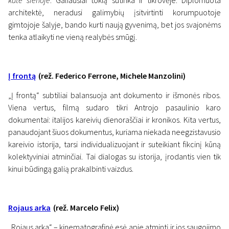
kate sienoje
. Galiausiai tokią sutinka ir tikrovėje. Diplomuota
architektė, neradusi galimybių įsitvirtinti korumpuotoje
gimtojoje šalyje, bando kurti naują gyvenimą, bet jos svajonėms
tenka atlaikyti ne vieną realybės smūgį.
Į frontą
(rež. Federico Ferrone, Michele Manzolini)
„Į frontą“ subtiliai balansuoja ant dokumento ir išmonės ribos.
Viena vertus, filmą sudaro tikri Antrojo pasaulinio karo
dokumentai: italijos kareivių dienoraščiai ir kronikos. Kita vertus,
panaudojant šiuos dokumentus, kuriama niekada neegzistavusio
kareivio istorija, tarsi individualizuojant ir suteikiant fikcinį kūną
kolektyviniai atminčiai. Tai dialogas su istorija, įrodantis vien tik
kinui būdingą galią prakalbinti vaizdus.
Rojaus arka
(rež. Marcelo Felix)
„Rojaus arka“ – kinematografinė esė apie atmintį ir jos saugojimo