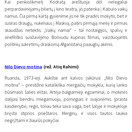
Kai penkiolikmetį Kodratą areštuoja dėl nelegaliai
perpardavinėjamų bilietų į kino teatrą, jis patenka į Kabulo vaikų
namus. Čia pirmą kartą gyvenime jis ne tik pradės mokytis, bet ir
susiras draugų, nukeliaus į Maskvą, patirs pirmąją meilę ir pirmas
skaudžias netektis. „Vaikų namai“ – tai nostalgijos, spalvų ir
sinefiliško susižavėjimo Bolivudu kupinas filmas, vaizduojantis
politinių sukrėtimų draskomą Afganistaną paauglių akimis.
Nilo Dievo motina
(rež. Atiq Rahimi)
Ruanda, 1973-ieji. Aukštai ant kalvos įsikūrusi „Nilo Dievo
motina“ – prestižinė katalikiška mergaičių mokykla, kurią lanko
būsimasis šalies elitas. Artėja baigiamieji egzaminai, o mokinės
dalijasi bendru miegamuoju, pomėgiais ir svajonėmis. Įprasta
kasdienybė, regis, toliau teka sava vaga, bet šalyje ir mokykloje
bręsta stiprios prieštaros. Merginų ir visos tautos laukia
negrįžtami ir žiaurūs pokyčiai.