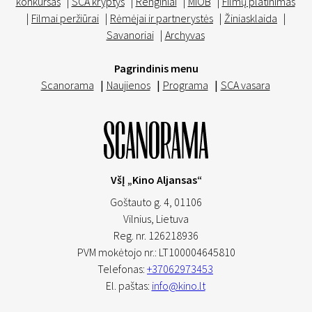
konkursas
|
SCA kryptys
|
Renginiai
|
MIOB
|
Filmų platinimas
|
Filmai peržiūrai
|
Rėmėjai ir partnerystės
|
Žiniasklaida
|
Savanoriai
|
Archyvas
Pagrindinis menu
Scanorama
|
Naujienos
|
Programa
|
SCA vasara
VšĮ „Kino Aljansas“
Goštauto g. 4, 01106
Vilnius,
Lietuva
Reg. nr. 126218936
PVM mokėtojo nr.: LT100004645810
Telefonas:
+37062973453
El. paštas:
info@kino.lt