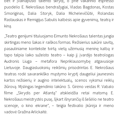
bet ir įvairiapusio talento skrydį, o prie vakarinio espresso
puodelio E. Nekrošiaus bendražygiai, Vladas Bagdonas, Kostas
Smoriginas, Dalia Storyk, Dalia Michelevičiūtė, Rolandas
Rastauskas ir Remigijus Sabulis kalbėsis apie gyvenimą, teatrą ir
kiną.
Naujienos
„Teatro genijumi tituluojamo Eimunto Nekrošiaus talentas jungia
Palangoje – stiprus
skirtingas meno šakas ir raiškos formas. Režisierius sukūrė savitą,
prisiminimų gurkšnis Eimunto
pasauliniame kontekste tvirtą vietą užėmusią meninę kalbą ir
tapo talpia laiko sužeisto teatro – kaip jį įvardijo teatrologas
Nekrošiaus gerbėjams
Audronis Liuga – metafora Nepriklausomybę atgavusioje
27 rugpjūčio 2019
Lietuvoje. Daugiasluoksnių reikšmių prisodrintas E. Nekrošiaus
teatras rodė savarankiško mąstymo kryptį daugeliui jaunesnės
kartos režisierių ir augino intelektualų, scenos vyksmui reiklų
žiūrovą. Mįslingas legendinio lakūno S. Girėno veidas R. Vabalo
filme „Skrydis per Atlantą“ atskleidžia retai matomą E.
Nekrošiaus meistrystės pusę, šįkart išnyrančią iš šešėlio ne teatro
scenoje, o kino ekrane“, – teigia festivalio įkūrėja ir meno
vadovė Gražina Arlickaitė.