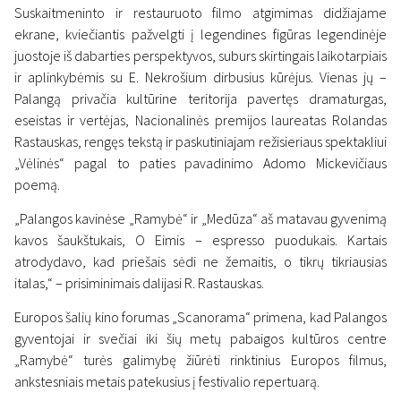
Suskaitmeninto ir restauruoto filmo atgimimas didžiajame
ekrane, kviečiantis pažvelgti į legendines figūras legendinėje
juostoje iš dabarties perspektyvos, suburs skirtingais laikotarpiais
ir aplinkybėmis su E. Nekrošium dirbusius kūrėjus. Vienas jų –
Palangą privačia kultūrine teritorija pavertęs dramaturgas,
eseistas ir vertėjas, Nacionalinės premijos laureatas Rolandas
Rastauskas, rengęs tekstą ir paskutiniajam režisieriaus spektakliui
„Vėlinės“ pagal to paties pavadinimo Adomo Mickevičiaus
poemą.
„Palangos kavinėse „Ramybė“ ir „Medūza“ aš matavau gyvenimą
kavos šaukštukais, O Eimis – espresso puodukais. Kartais
atrodydavo, kad priešais sėdi ne žemaitis, o tikrų tikriausias
italas,“ – prisiminimais dalijasi R. Rastauskas.
Europos šalių kino forumas „Scanorama“ primena, kad Palangos
gyventojai ir svečiai iki šių metų pabaigos kultūros centre
„Ramybė“ turės galimybę žiūrėti rinktinius Europos filmus,
ankstesniais metais patekusius į festivalio repertuarą.