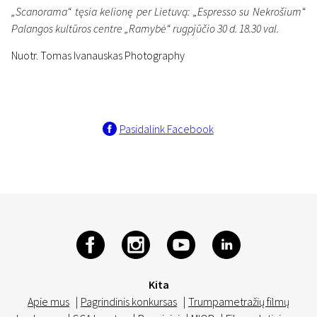
„Scanorama“ tęsia kelionę per Lietuvą: „Espresso su Nekrošium“
Palangos kultūros centre „Ramybė“ rugpjūčio 30 d. 18.30 val.
Nuotr. Tomas Ivanauskas Photography
Pasidalink Facebook
Kita
Apie mus
|
Pagrindinis konkursas
|
Trumpametražių filmų