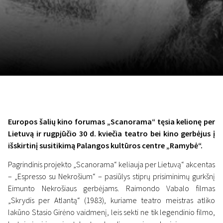
Lapkričio 5 - 22
2026
Europos šalių kino forumas „Scanorama“ tęsia kelionę per
Lietuvą ir rugpjūčio 30 d. kviečia teatro bei kino gerbėjus į
išskirtinį susitikimą Palangos kultūros centre „Ramybė“.
Pagrindinis projekto „Scanorama“ keliauja per Lietuvą“ akcentas
– „Espresso su Nekrošium“ – pasiūlys stiprų prisiminimų gurkšnį
Eimunto Nekrošiaus gerbėjams. Raimondo Vabalo filmas
„Skrydis per Atlantą“ (1983), kuriame teatro meistras atliko
lakūno Stasio Girėno vaidmenį, leis sekti ne tik legendinio filmo,