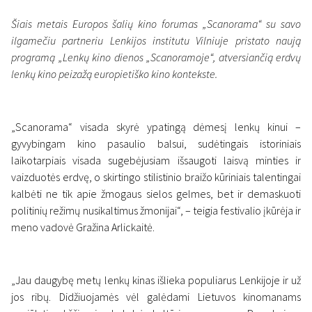
Šiais metais Europos šalių kino forumas „Scanorama“ su savo
ilgamečiu partneriu Lenkijos institutu Vilniuje pristato naują
programą „Lenkų kino dienos „Scanoramoje“, atversiančią erdvų
lenkų kino peizažą europietiško kino kontekste.
Naujienos
Lenkų kino dienos
„Scanoramoje“: gyvybingas
„Scanorama“ visada skyrė ypatingą dėmesį lenkų kinui –
gyvybingam kino pasaulio balsui, sudėtingais istoriniais
kino pasaulio balsas
laikotarpiais visada sugebėjusiam išsaugoti laisvą minties ir
3 lapkričio 2021
vaizduotės erdvę, o skirtingo stilistinio braižo kūriniais talentingai
kalbėti ne tik apie žmogaus sielos gelmes, bet ir demaskuoti
politinių režimų nusikaltimus žmonijai“, – teigia festivalio įkūrėja ir
meno vadovė Gražina Arlickaitė.
„Jau daugybę metų lenkų kinas išlieka populiarus Lenkijoje ir už
jos ribų. Didžiuojamės vėl galėdami Lietuvos kinomanams