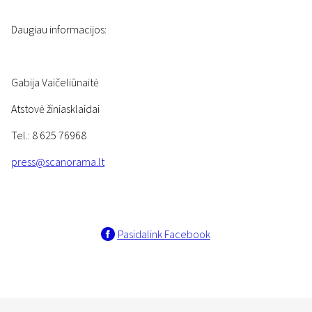
Daugiau informacijos:
Gabija Vaičeliūnaitė
Atstovė žiniasklaidai
Tel.: 8 625 76968
press@scanorama.lt
Pasidalink Facebook