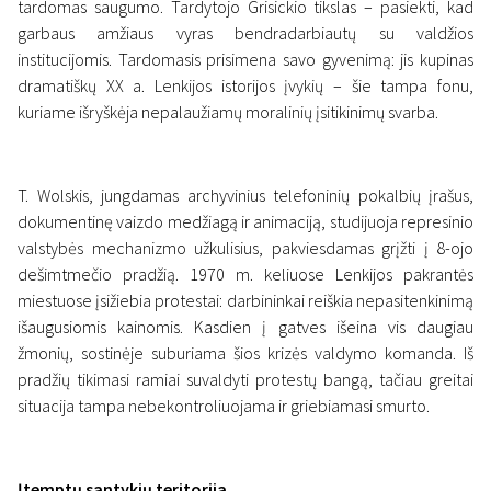
tardomas saugumo. Tardytojo Grisickio tikslas – pasiekti, kad
garbaus amžiaus vyras bendradarbiautų su valdžios
institucijomis. Tardomasis prisimena savo gyvenimą: jis kupinas
dramatiškų XX a. Lenkijos istorijos įvykių – šie tampa fonu,
kuriame išryškėja nepalaužiamų moralinių įsitikinimų svarba.
T. Wolskis, jungdamas archyvinius telefoninių pokalbių įrašus,
dokumentinę vaizdo medžiagą ir animaciją, studijuoja represinio
valstybės mechanizmo užkulisius, pakviesdamas grįžti į 8-ojo
dešimtmečio pradžią. 1970 m. keliuose Lenkijos pakrantės
miestuose įsižiebia protestai: darbininkai reiškia nepasitenkinimą
išaugusiomis kainomis. Kasdien į gatves išeina vis daugiau
žmonių, sostinėje suburiama šios krizės valdymo komanda. Iš
pradžių tikimasi ramiai suvaldyti protestų bangą, tačiau greitai
situacija tampa nebekontroliuojama ir griebiamasi smurto.
Įtemptų santykių teritorija