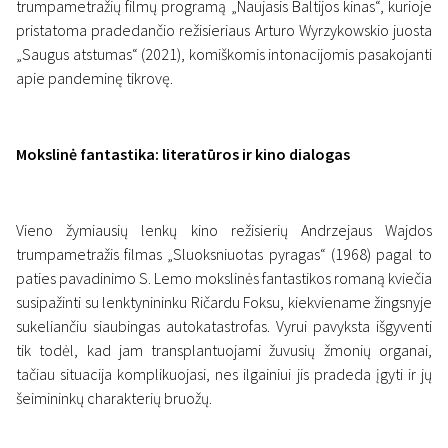
trumpametražių filmų programą „Naujasis Baltijos kinas“, kurioje
pristatoma pradedančio režisieriaus Arturo Wyrzykowskio juosta
„Saugus atstumas“ (2021), komiškomis intonacijomis pasakojanti
apie pandeminę tikrovę.
Mokslinė fantastika: literatūros ir kino dialogas
Vieno žymiausių lenkų kino režisierių Andrzejaus Wajdos
trumpametražis filmas „Sluoksniuotas pyragas“ (1968) pagal to
paties pavadinimo S. Lemo mokslinės fantastikos romaną kviečia
susipažinti su lenktynininku Ričardu Foksu, kiekviename žingsnyje
sukeliančiu siaubingas autokatastrofas. Vyrui pavyksta išgyventi
tik todėl, kad jam transplantuojami žuvusių žmonių organai,
tačiau situacija komplikuojasi, nes ilgainiui jis pradeda įgyti ir jų
šeimininkų charakterių bruožų.