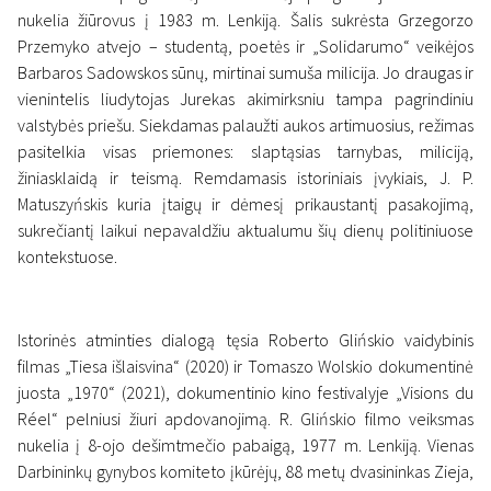
nukelia žiūrovus į 1983 m. Lenkiją. Šalis sukrėsta Grzegorzo
Przemyko atvejo – studentą, poetės ir „Solidarumo“ veikėjos
Barbaros Sadowskos sūnų, mirtinai sumuša milicija. Jo draugas ir
vienintelis liudytojas Jurekas akimirksniu tampa pagrindiniu
valstybės priešu. Siekdamas palaužti aukos artimuosius, režimas
pasitelkia visas priemones: slaptąsias tarnybas, miliciją,
žiniasklaidą ir teismą. Remdamasis istoriniais įvykiais, J. P.
Matuszyńskis kuria įtaigų ir dėmesį prikaustantį pasakojimą,
sukrečiantį laikui nepavaldžiu aktualumu šių dienų politiniuose
kontekstuose.
Istorinės atminties dialogą tęsia Roberto Glińskio vaidybinis
filmas „Tiesa išlaisvina“ (2020) ir Tomaszo Wolskio dokumentinė
juosta „1970“ (2021), dokumentinio kino festivalyje „Visions du
Réel“ pelniusi žiuri apdovanojimą. R. Glińskio filmo veiksmas
nukelia į 8-ojo dešimtmečio pabaigą, 1977 m. Lenkiją. Vienas
Darbininkų gynybos komiteto įkūrėjų, 88 metų dvasininkas Zieja,