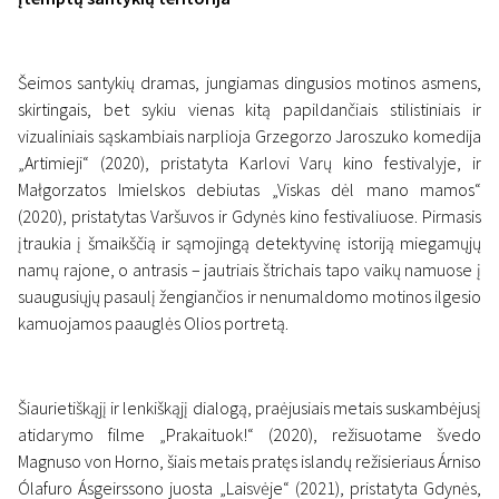
Šeimos santykių dramas, jungiamas dingusios motinos asmens,
skirtingais, bet sykiu vienas kitą papildančiais stilistiniais ir
vizualiniais sąskambiais narplioja Grzegorzo Jaroszuko komedija
„Artimieji“ (2020), pristatyta Karlovi Varų kino festivalyje, ir
Małgorzatos Imielskos debiutas „Viskas dėl mano mamos“
(2020), pristatytas Varšuvos ir Gdynės kino festivaliuose. Pirmasis
įtraukia į šmaikščią ir sąmojingą detektyvinę istoriją miegamųjų
namų rajone, o antrasis – jautriais štrichais tapo vaikų namuose į
suaugusiųjų pasaulį žengiančios ir nenumaldomo motinos ilgesio
kamuojamos paauglės Olios portretą.
Šiaurietiškąjį ir lenkiškąjį dialogą, praėjusiais metais suskambėjusį
atidarymo filme „Prakaituok!“ (2020), režisuotame švedo
Magnuso von Horno, šiais metais pratęs islandų režisieriaus Árniso
Ólafuro Ásgeirssono juosta „Laisvėje“ (2021), pristatyta Gdynės,