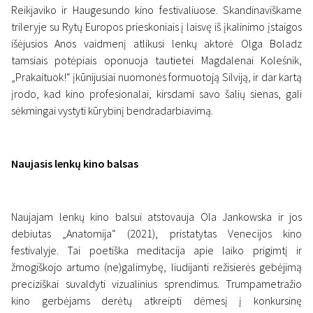
Reikjaviko ir Haugesundo kino festivaliuose. Skandinaviškame
trileryje su Rytų Europos prieskoniais į laisvę iš įkalinimo įstaigos
išėjusios Anos vaidmenį atlikusi lenkų aktorė Olga Boladz
tamsiais potėpiais oponuoja tautietei Magdalenai Koleśnik,
„Prakaituok!“ įkūnijusiai nuomonės formuotoją Silviją, ir dar kartą
įrodo, kad kino profesionalai, kirsdami savo šalių sienas, gali
sėkmingai vystyti kūrybinį bendradarbiavimą.
Naujasis lenkų kino balsas
Naujajam lenkų kino balsui atstovauja Ola Jankowska ir jos
debiutas „Anatomija“ (2021), pristatytas Venecijos kino
festivalyje. Tai poetiška meditacija apie laiko prigimtį ir
žmogiškojo artumo (ne)galimybę, liudijanti režisierės gebėjimą
preciziškai suvaldyti vizualinius sprendimus. Trumpametražio
kino gerbėjams derėtų atkreipti dėmesį į konkursinę