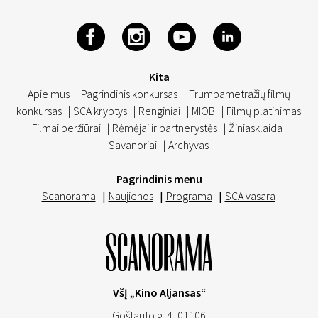
Kita
Apie mus
|
Pagrindinis konkursas
|
Trumpametražių filmų
konkursas
|
SCA kryptys
|
Renginiai
|
MIOB
|
Filmų platinimas
|
Filmai peržiūrai
|
Rėmėjai ir partnerystės
|
Žiniasklaida
|
Savanoriai
|
Archyvas
Pagrindinis menu
Scanorama
|
Naujienos
|
Programa
|
SCA vasara
VšĮ „Kino Aljansas“
Goštauto g. 4, 01106