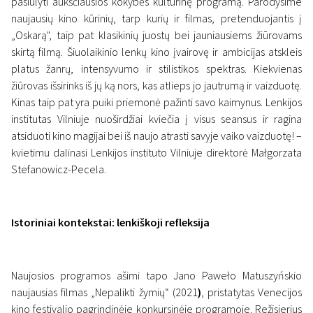
pasiūlyti aukščiausios kokybės kultūrinę programą. Parodysime
naujausių kino kūrinių, tarp kurių ir filmas, pretenduojantis į
„Oskarą", taip pat klasikinių juostų bei jauniausiems žiūrovams
skirtą filmą. Šiuolaikinio lenkų kino įvairovę ir ambicijas atskleis
platus žanrų, intensyvumo ir stilistikos spektras. Kiekvienas
žiūrovas išsirinks iš jų ką nors, kas atlieps jo jautrumą ir vaizduotę.
Kinas taip pat yra puiki priemonė pažinti savo kaimynus. Lenkijos
institutas Vilniuje nuoširdžiai kviečia į visus seansus ir ragina
atsiduoti kino magijai bei iš naujo atrasti savyje vaiko vaizduotę! –
kvietimu dalinasi Lenkijos instituto Vilniuje direktorė Małgorzata
Stefanowicz-Pecela.
Istoriniai kontekstai: lenkiškoji refleksija
Naujosios programos ašimi tapo Jano Paweło Matuszyńskio
naujausias filmas „Nepalikti žymių“ (2021
)
, pristatytas Venecijos
kino festivalio pagrindinėje konkursinėje programoje. Režisierius