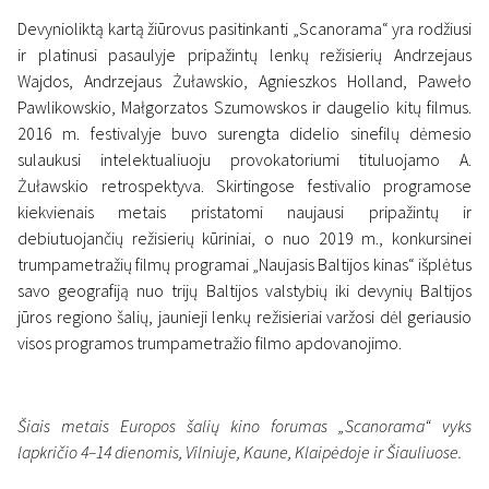
Devynioliktą kartą žiūrovus pasitinkanti „Scanorama“ yra rodžiusi
ir platinusi pasaulyje pripažintų lenkų režisierių Andrzejaus
Wajdos, Andrzejaus Żuławskio, Agnieszkos Holland, Paweło
Pawlikowskio, Małgorzatos Szumowskos ir daugelio kitų filmus.
2016 m. festivalyje buvo surengta didelio sinefilų dėmesio
sulaukusi intelektualiuoju provokatoriumi tituluojamo A.
Żuławskio retrospektyva. Skirtingose festivalio programose
kiekvienais metais pristatomi naujausi pripažintų ir
debiutuojančių režisierių kūriniai, o nuo 2019 m., konkursinei
trumpametražių filmų programai „Naujasis Baltijos kinas“ išplėtus
savo geografiją nuo trijų Baltijos valstybių iki devynių Baltijos
jūros regiono šalių, jaunieji lenkų režisieriai varžosi dėl geriausio
visos programos trumpametražio filmo apdovanojimo.
Šiais metais Europos šalių kino forumas „Scanorama“ vyks
lapkričio 4–14 dienomis, Vilniuje, Kaune, Klaipėdoje ir Šiauliuose.