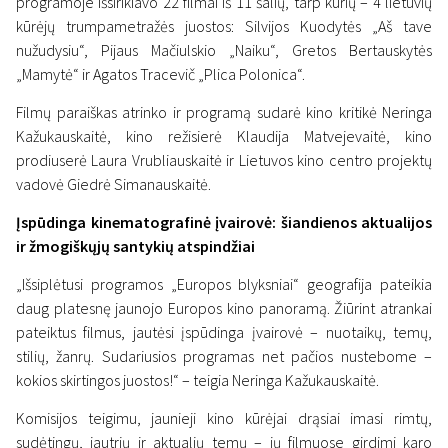
programoje išsirikiavo 22 filmai iš 11 šalių, tarp kurių – 4 lietuvių
kūrėjų trumpametražės juostos: Silvijos Kuodytės „Aš tave
nužudysiu“, Pijaus Mačiulskio „Naiku“, Gretos Bertauskytės
„Mamytė“ ir Agatos Tracevič „Plica Polonica“.
Naujienos
„Europos blyksnių“ programa
Filmų paraiškas atrinko ir programą sudarė kino kritikė Neringa
Kažukauskaitė, kino režisierė Klaudija Matvejevaitė, kino
„Scanoramoje“: plati jaunojo
prodiuserė Laura Vrubliauskaitė ir Lietuvos kino centro projektų
Europos kino panorama ir
vadovė Giedrė Simanauskaitė.
nauji lietuviški vardai
Įspūdinga kinematografinė įvairovė: šiandienos aktualijos
ir žmogiškųjų santykių atspindžiai
2 lapkričio 2023
„Išsiplėtusi programos „Europos blyksniai“ geografija pateikia
daug platesnę jaunojo Europos kino panoramą. Žiūrint atrankai
pateiktus filmus, jautėsi įspūdinga įvairovė – nuotaikų, temų,
stilių, žanrų. Sudariusios programas net pačios nustebome –
kokios skirtingos juostos!“ – teigia Neringa Kažukauskaitė.
Komisijos teigimu, jaunieji kino kūrėjai drąsiai imasi rimtų,
sudėtingų, jautrių ir aktualių temų – jų filmuose girdimi karo