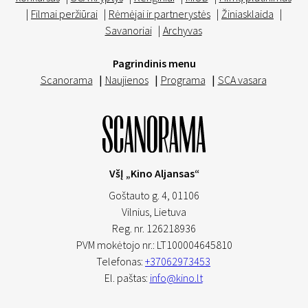
|
Filmai peržiūrai
|
Rėmėjai ir partnerystės
|
Žiniasklaida
|
Savanoriai
|
Archyvas
Pagrindinis menu
Scanorama
|
Naujienos
|
Programa
|
SCA vasara
VšĮ „Kino Aljansas“
Goštauto g. 4, 01106
Vilnius,
Lietuva
Reg. nr. 126218936
PVM mokėtojo nr.: LT100004645810
Telefonas:
+37062973453
El. paštas:
info@kino.lt