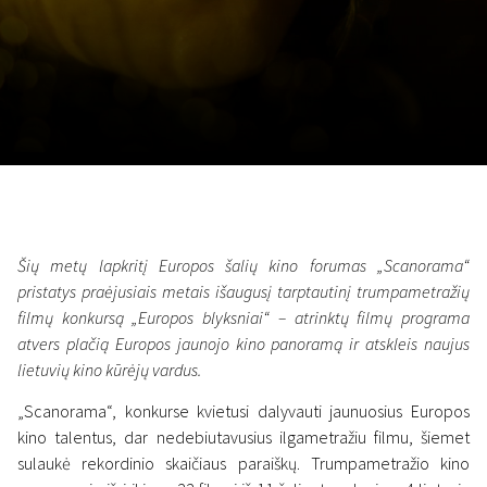
Lapkričio 5 - 22
2026
Šių metų lapkritį Europos šalių kino forumas „Scanorama“
pristatys praėjusiais metais išaugusį tarptautinį trumpametražių
filmų konkursą „Europos blyksniai“ – atrinktų filmų programa
atvers plačią Europos jaunojo kino panoramą ir atskleis naujus
lietuvių kino kūrėjų vardus.
„Scanorama“, konkurse kvietusi dalyvauti jaunuosius Europos
kino talentus, dar nedebiutavusius ilgametražiu filmu, šiemet
sulaukė rekordinio skaičiaus paraiškų. Trumpametražio kino