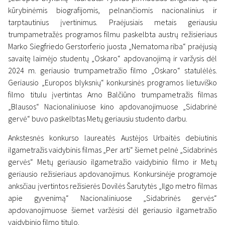
kūrybinėmis biografijomis, pelnančiomis nacionalinius ir
tarptautinius įvertinimus. Praėjusiais metais geriausiu
trumpametražės programos filmu paskelbta austrų režisieriaus
Marko Siegfriedo Gerstorferio juosta „Nematoma riba“ praėjusią
savaitę laimėjo studentų „Oskaro“ apdovanojimą ir varžysis dėl
2024 m. geriausio trumpametražio filmo „Oskaro“ statulėlės.
Geriausio „Europos blyksnių“ konkursinės programos lietuviško
filmo titulu įvertintas Arno Balčiūno trumpametražis filmas
„Blausos“ Nacionaliniuose kino apdovanojimuose „Sidabrinė
gervė“ buvo paskelbtas Metų geriausiu studento darbu.
Ankstesnės konkurso laureatės Austėjos Urbaitės debiutinis
ilgametražis vaidybinis filmas „Per arti“ šiemet pelnė „Sidabrinės
gervės“ Metų geriausio ilgametražio vaidybinio filmo ir Metų
geriausio režisieriaus apdovanojimus. Konkursinėje programoje
anksčiau įvertintos režisierės Dovilės Šarutytės „Ilgo metro filmas
apie gyvenimą“ Nacionaliniuose „Sidabrinės gervės“
apdovanojimuose šiemet varžėsisi dėl geriausio ilgametražio
vaidybinio filmo titulo.