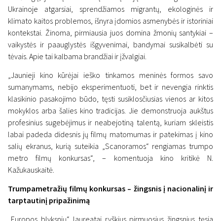
Ukrainoje atgarsiai, sprendžiamos migrantų, ekologinės ir
klimato kaitos problemos, išnyra įdomios asmenybės ir istoriniai
kontekstai. Žinoma, pirmiausia juos domina žmonių santykiai –
vaikystės ir paauglystės išgyvenimai, bandymai susikalbėti su
tėvais. Apie tai kalbama brandžiai ir įžvalgiai.
„Jaunieji kino kūrėjai ieško tinkamos meninės formos savo
sumanymams, nebijo eksperimentuoti, bet ir nevengia rinktis
klasikinio pasakojimo būdo, tęsti susiklosčiusias vienos ar kitos
mokyklos arba šalies kino tradicijas. Jie demonstruoja aukštus
profesinius sugebėjimus ir neabejotiną talentą, kuriam skleistis
labai padeda didesnis jų filmų matomumas ir patekimas į kino
salių ekranus, kurią suteikia „Scanoramos“ rengiamas trumpo
metro filmų konkursas“, – komentuoja kino kritikė N.
Kažukauskaitė.
Trumpametražių filmų konkursas – žingsnis į nacionalinį ir
tarptautinį pripažinimą
„Europos blyksnių“ laureatai ryškius pirmuosius žingsnius tęsia