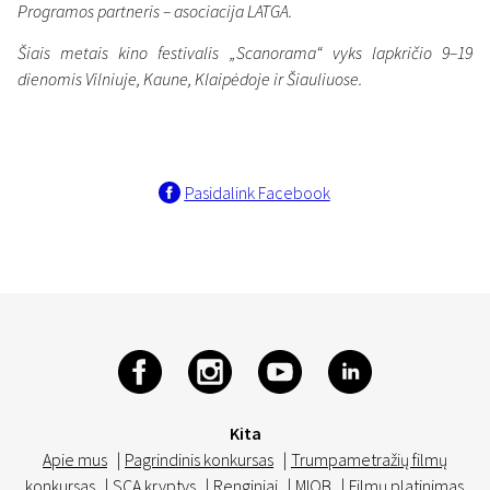
Programos partneris – asociacija LATGA.
Šiais metais kino festivalis „Scanorama“ vyks lapkričio 9–19
dienomis Vilniuje, Kaune, Klaipėdoje ir Šiauliuose.
Pasidalink Facebook
Kita
Apie mus
|
Pagrindinis konkursas
|
Trumpametražių filmų
konkursas
|
SCA kryptys
|
Renginiai
|
MIOB
|
Filmų platinimas