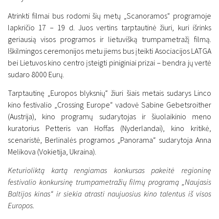
Atrinkti filmai bus rodomi šių metų „Scanoramos“ programoje
lapkričio 17 – 19 d. Juos vertins tarptautinė žiuri, kuri išrinks
geriausią visos programos ir lietuvišką trumpametražį filmą.
Iškilmingos ceremonijos metu jiems bus įteikti Asociacijos LATGA
bei Lietuvos kino centro įsteigti piniginiai prizai – bendra jų vertė
sudaro 8000 Eurų.
Tarptautinę „Europos blyksnių“ žiuri šiais metais sudarys Linco
kino festivalio „Crossing Europe“ vadovė Sabine Gebetsroither
(Austrija), kino programų sudarytojas ir šiuolaikinio meno
kuratorius Petteris van Hoffas (Nyderlandai), kino kritikė,
scenaristė, Berlinalės programos „Panorama“ sudarytoja Anna
Melikova (Vokietija, Ukraina).
Keturioliktą kartą rengiamas konkursas pakeitė regioninę
festivalio konkursinę trumpametražių filmų programą „Naujasis
Baltijos kinas“ ir siekia atrasti naujuosius kino talentus iš visos
Europos.