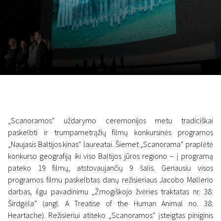
Lapkričio 5 - 22
2026
„Scanoramos“ uždarymo ceremonijos metu tradiciškai
paskelbti ir trumpametrąžių filmų konkursinės programos
„Naujasis Baltijos kinas“ laureatai. Šiemet „Scanorama“ praplėtė
konkurso geografiją iki viso Baltijos jūros regiono – į programą
pateko 19 filmų, atstovaujančių 9 šalis. Geriausiu visos
programos filmu paskelbtas danų režisieriaus Jacobo Møllerio
darbas, ilgu pavadinimu „Žmogiškojo žvėries traktatas nr. 38:
Širdgėla” (angl. A Treatise of the Human Animal no. 38:
Heartache). Režisieriui atiteko „Scanoramos“ įsteigtas piniginis