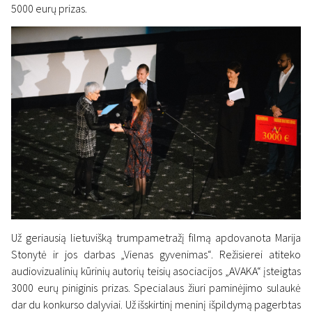
5000 eurų prizas.
Naujienos
Apdovanoti trumpametražių
filmų konkursinės programos
„Naujasis Baltijos kinas“
laureatai
17 lapkričio 2019
Už geriausią lietuvišką trumpametražį filmą apdovanota Marija
Stonytė ir jos darbas „Vienas gyvenimas“. Režisierei atiteko
audiovizualinių kūrinių autorių teisių asociacijos „AVAKA“ įsteigtas
3000 eurų piniginis prizas. Specialaus žiuri paminėjimo sulaukė
dar du konkurso dalyviai. Už išskirtinį meninį išpildymą pagerbtas