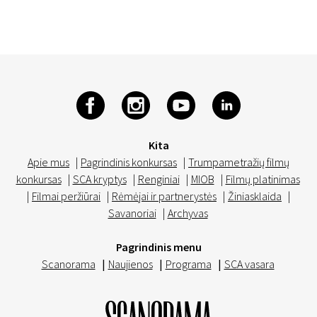
Kita
Apie mus
|
Pagrindinis konkursas
|
Trumpametražių filmų
konkursas
|
SCA kryptys
|
Renginiai
|
MIOB
|
Filmų platinimas
|
Filmai peržiūrai
|
Rėmėjai ir partnerystės
|
Žiniasklaida
|
Savanoriai
|
Archyvas
Pagrindinis menu
Scanorama
|
Naujienos
|
Programa
|
SCA vasara