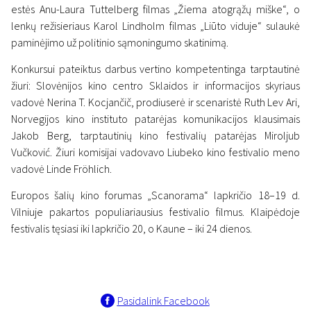
estės Anu-Laura Tuttelberg filmas „Žiema atogrąžų miške“, o
lenkų režisieriaus Karol Lindholm filmas „Liūto viduje“ sulaukė
paminėjimo už politinio sąmoningumo skatinimą.
Konkursui pateiktus darbus vertino kompetentinga tarptautinė
žiuri: Slovėnijos kino centro Sklaidos ir informacijos skyriaus
vadovė Nerina T. Kocjančič, prodiuserė ir scenaristė Ruth Lev Ari,
Norvegijos kino instituto patarėjas komunikacijos klausimais
Jakob Berg, tarptautinių kino festivalių patarėjas Miroljub
Vučković. Žiuri komisijai vadovavo Liubeko kino festivalio meno
vadovė Linde Fröhlich.
Europos šalių kino forumas „Scanorama“ lapkričio 18–19 d.
Vilniuje pakartos populiariausius festivalio filmus. Klaipėdoje
festivalis tęsiasi iki lapkričio 20, o Kaune – iki 24 dienos.
Pasidalink Facebook