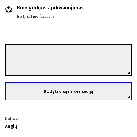
Kino gildijos apdovanojimas
Berlyno kino festivalis
Sally Potter
Režisierius(-ė)
Rodyti visą informaciją
Kalbos
Anglų