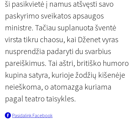
ši pasikvietė į namus atšvęsti savo
paskyrimo sveikatos apsaugos
ministre. Tačiau suplanuota šventė
virsta tikru chaosu, kai Dženet vyras
nusprendžia padaryti du svarbius
Kertant Europą
pareiškimus. Tai aštri, britiško humoro
Vakarėlis
kupina satyra, kurioje žodžių kišenėje
1 val. 11 min. | Komedija | N-13
neieškoma, o atomazga kuriama
pagal teatro taisykles.
Pasidalink Facebook