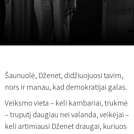
Lapkričio 5 - 22
2026
Šaunuolė, Dženet, didžiuojuosi tavim,
nors ir manau, kad demokratijai galas.
Veiksmo vieta – keli kambariai, trukmė
– truputį daugiau nei valanda, veikėjai –
keli artimiausi Dženet draugai, kuriuos