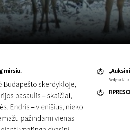
LT
Scanorama
Naujienos
Program
g mirsiu.
„Auksini
Berlyno kino 
ė Budapešto skerdykloje,
FIPRESC
rijos pasaulis – skaičiai,
s. Endris – vienišius, nieko
 Pamažu pažindami vienas
ejantį ypatingą dvasinį