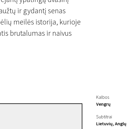
iaužtų ir gydantį senas
ėlių meilės istorija, kurioje
tis brutalumas ir naivus
Kalbos
Vengrų
Ildikó Enyedi
Subtitrai
Režisierius(-ė)
Lietuvių, Anglų