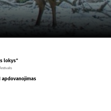
a
SCA vasara
...
s lokys“
festivalis
I apdovanojimas