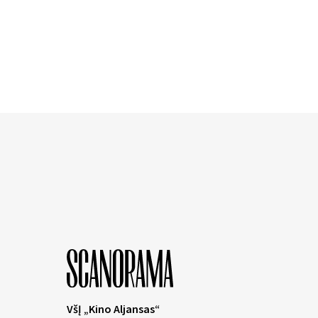
VšĮ „Kino Aljansas“