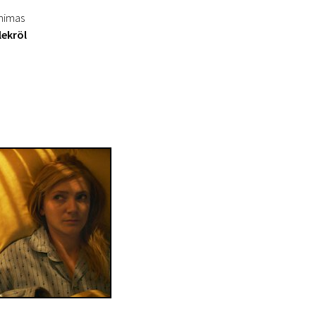
inimas
lekröl