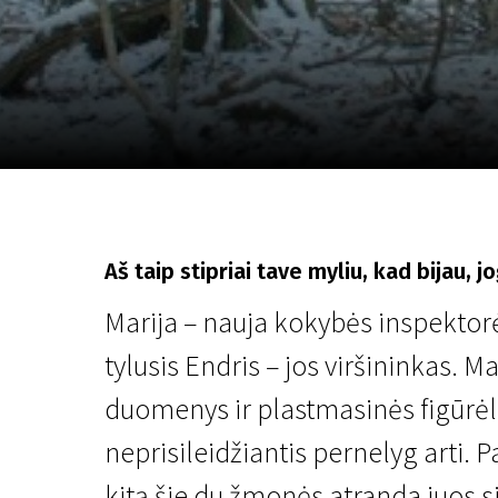
Lapkričio 5 - 22
2026
Aš taip stipriai tave myliu, kad bijau, jo
Marija – nauja kokybės inspektor
tylusis Endris – jos viršininkas. Ma
duomenys ir plastmasinės figūrėlė
neprisileidžiantis pernelyg arti.
kitą šie du žmonės atranda juos si