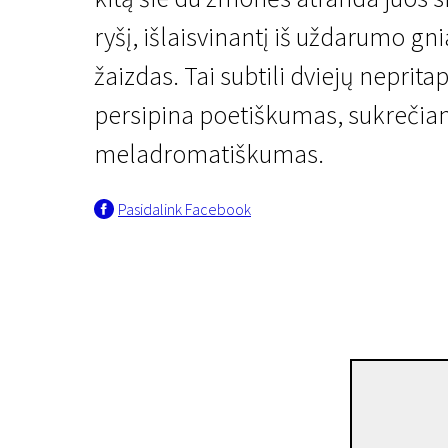
ryšį, išlaisvinantį iš uždarumo gn
žaizdas. Tai subtili dviejų nepritap
persipina poetiškumas, sukrečian
meladromatiškumas.
Kertant Europą
Pasidalink Facebook
Apie kūną ir sielą
1 val. 56 min. | Drama | N-13