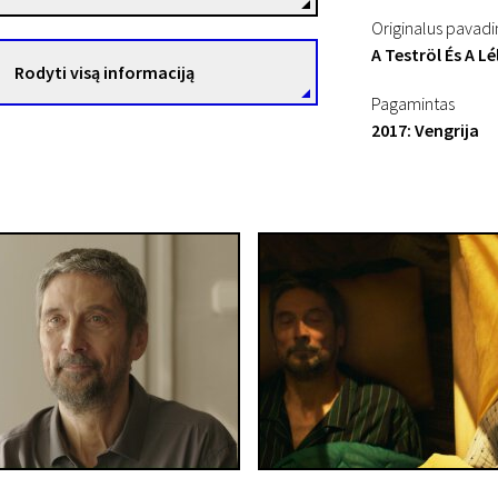
Originalus pavad
A Teströl És A Lé
Rodyti visą informaciją
Pagamintas
2017: Vengrija