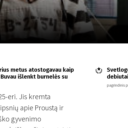
LT
Scanorama
Naujienos
Program
erius metus atostogavau kaip
Svetlogo
 Buvau išlenkt burnelės su
debiuta
pagrindinis p
25-eri. Jis kremta
ipsnių apie Proustą ir
iško gyvenimo