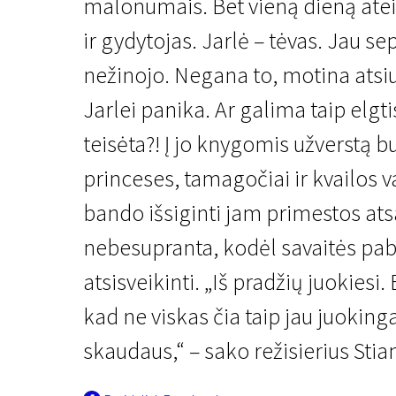
malonumais. Bet vieną dieną atein
ir gydytojas. Jarlė – tėvas. Jau sep
nežinojo. Negana to, motina atsiu
Jarlei panika. Ar galima taip elgt
teisėta?! Į jo knygomis užverstą bu
Naujienos iš Šiaurės
princeses, tamagočiai ir kvailos v
Aš keliauju vienas
bando išsiginti jam primestos at
1 val. 34 min. | Drama | N/A
nebesupranta, kodėl savaitės paba
atsisveikinti. „Iš pradžių juokiesi
kad ne viskas čia taip jau juoking
skaudaus,“ – sako režisierius Stia