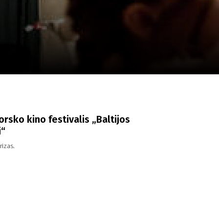
a
SCA vasara
...
rsko kino festivalis „Baltijos
i“
rizas.