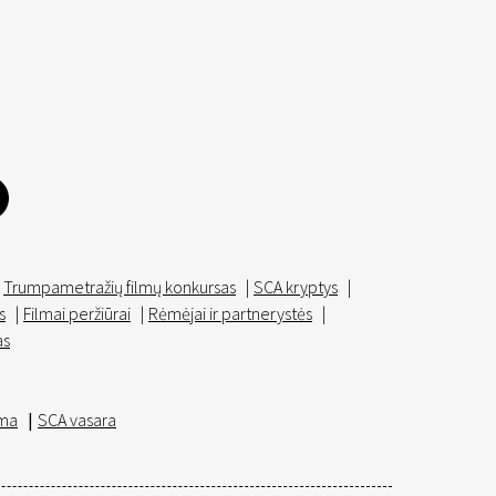
Trumpametražių filmų konkursas
|
SCA kryptys
|
s
|
Filmai peržiūrai
|
Rėmėjai ir partnerystės
|
as
ma
|
SCA vasara