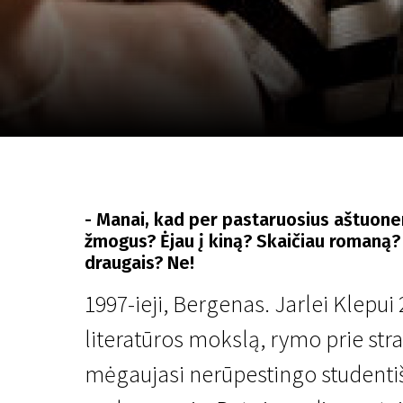
Lapkričio 5 - 22
2026
- Manai, kad per pastaruosius aštuon
žmogus? Ėjau į kiną? Skaičiau romaną?
draugais? Ne!
1997-ieji, Bergenas. Jarlei Klepui 
literatūros mokslą, rymo prie stra
mėgaujasi nerūpestingo student