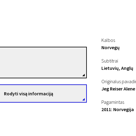
Kalbos
Norvegų
Stian Kristiansen
Subtitrai
Režisierius(-ė)
Lietuvių, Anglų
Originalus pavad
Jeg Reiser Alene
Rodyti visą informaciją
Pagamintas
2011: Norvegija