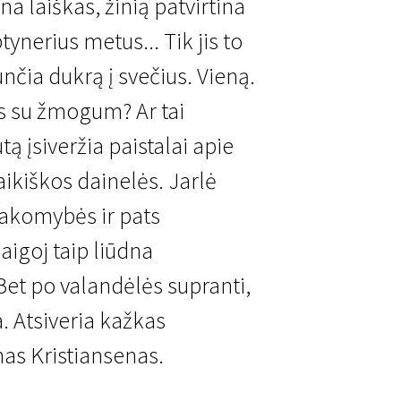
a laiškas, žinią patvirtina
tynerius metus... Tik jis to
nčia dukrą į svečius. Vieną.
is su žmogum? Ar tai
tą įsiveržia paistalai apie
aikiškos dainelės. Jarlė
sakomybės ir pats
igoj taip liūdna
. Bet po valandėlės supranti,
a. Atsiveria kažkas
nas Kristiansenas.