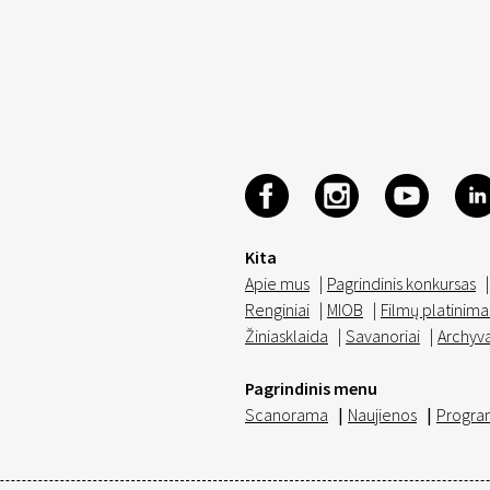
Kita
Apie mus
|
Pagrindinis konkursas
|
Renginiai
|
MIOB
|
Filmų platinima
Žiniasklaida
|
Savanoriai
|
Archyv
Pagrindinis menu
Scanorama
|
Naujienos
|
Progra