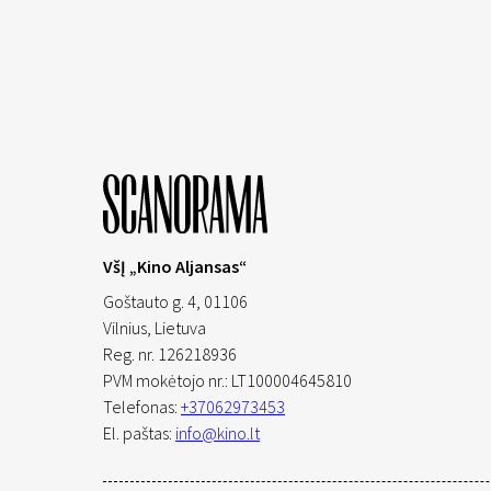
VšĮ „Kino Aljansas“
Goštauto g. 4, 01106
Vilnius,
Lietuva
Reg. nr. 126218936
PVM mokėtojo nr.: LT100004645810
Telefonas:
+37062973453
El. paštas:
info@kino.lt