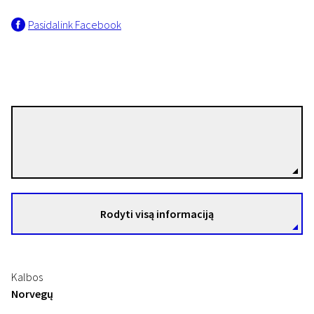
Pasidalink Facebook
Nils Gaup
Režisierius(-ė)
Rodyti visą informaciją
Kalbos
Norvegų