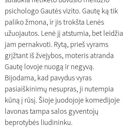
psichologo Gautės vizito. Gautę ką tik
paliko žmona, ir jis trokšta Lenės
užuojautos. Lenė jį atstumia, bet leidžia
jam pernakvoti. Rytą, prieš vyrams
Specialioji programa „Nusikaltimas ir bausmė“
grįžtant iš žvejybos, moteris atranda
Atostogos su lavonu
Gautę lovoje nuogą ir negyvą.
1 val. 37 min. | Trileris, Komedija | N/A
Bijodama, kad pavydus vyras
pasiaiškinimų nesupras, ji nutempia
kūną į rūsį. Šioje juodojoje komedijoje
lavonas tampa salos gyventojų
beprotybės liudininku.