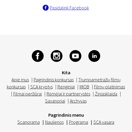
Pasidalink Facebook
Kita
Apie mus
|
Pagrindinis konkursas
|
Trumpametražių filmų
konkursas
|
SCA kryptys
|
Renginiai
|
MIOB
|
Filmų platinimas
|
Filmai peržiūrai
|
Rėmėjai ir partnerystės
|
Žiniasklaida
|
Savanoriai
|
Archyvas
Pagrindinis menu
Scanorama
|
Naujienos
|
Programa
|
SCA vasara