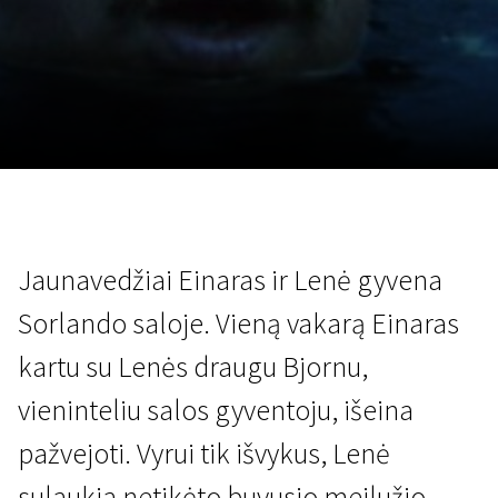
Lapkričio 5 - 22
2026
Jaunavedžiai Einaras ir Lenė gyvena
Sorlando saloje. Vieną vakarą Einaras
kartu su Lenės draugu Bjornu,
vieninteliu salos gyventoju, išeina
pažvejoti. Vyrui tik išvykus, Lenė
sulaukia netikėto buvusio meilužio