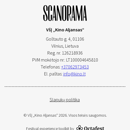
VšĮ „Kino Aljansas“
Goštauto g. 4, 01106
Vilnius,
Lietuva
Reg. nr. 126218936
PVM mokėtojo nr.: LT100004645810
Telefonas:
+37062973453
El. paštas:
info@kino.lt
Slapukų politika
© VšĮ „Kino Aljansas“ 2026. Visos teisės saugomos.
Festival experience toolkit by