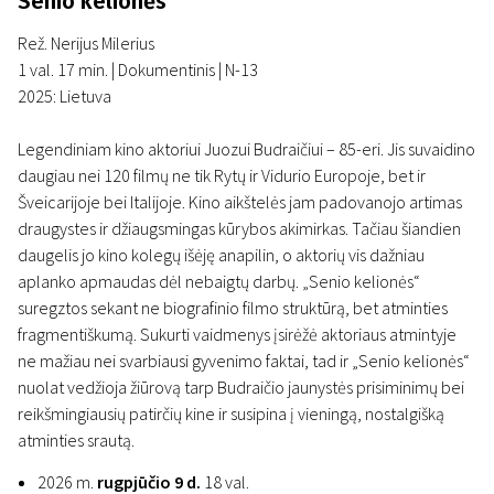
Senio kelionės
Rež. Nerijus Milerius
1 val. 17 min. | Dokumentinis | N-13
2025: Lietuva
Legendiniam kino aktoriui Juozui Budraičiui – 85-eri. Jis suvaidino
daugiau nei 120 filmų ne tik Rytų ir Vidurio Europoje, bet ir
Šveicarijoje bei Italijoje. Kino aikštelės jam padovanojo artimas
draugystes ir džiaugsmingas kūrybos akimirkas. Tačiau šiandien
daugelis jo kino kolegų išėję anapilin, o aktorių vis dažniau
aplanko apmaudas dėl nebaigtų darbų. „Senio kelionės“
suregztos sekant ne biografinio filmo struktūrą, bet atminties
fragmentiškumą. Sukurti vaidmenys įsirėžė aktoriaus atmintyje
ne mažiau nei svarbiausi gyvenimo faktai, tad ir „Senio kelionės“
nuolat vedžioja žiūrovą tarp Budraičio jaunystės prisiminimų bei
reikšmingiausių patirčių kine ir susipina į vieningą, nostalgišką
atminties srautą.
2026 m.
rugpjūčio 9 d.
18 val.