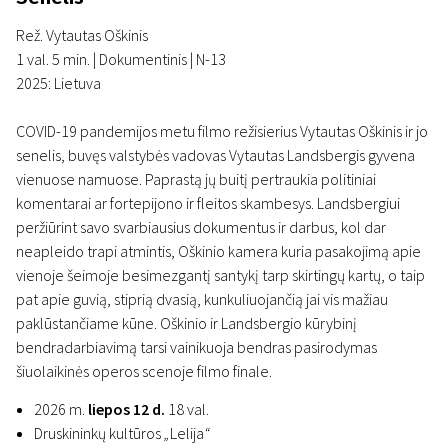
Rež. Vytautas Oškinis
1 val. 5 min. | Dokumentinis | N-13
2025: Lietuva
COVID-19 pandemijos metu filmo režisierius Vytautas Oškinis ir jo
senelis, buvęs valstybės vadovas Vytautas Landsbergis gyvena
vienuose namuose. Paprastą jų buitį pertraukia politiniai
komentarai ar fortepijono ir fleitos skambesys. Landsbergiui
peržiūrint savo svarbiausius dokumentus ir darbus, kol dar
neapleido trapi atmintis, Oškinio kamera kuria pasakojimą apie
vienoje šeimoje besimezgantį santykį tarp skirtingų kartų, o taip
pat apie guvią, stiprią dvasią, kunkuliuojančią jai vis mažiau
paklūstančiame kūne. Oškinio ir Landsbergio kūrybinį
bendradarbiavimą tarsi vainikuoja bendras pasirodymas
šiuolaikinės operos scenoje filmo finale.
2026 m.
liepos 12 d.
18 val.
Druskininkų kultūros
„
Lelija
“