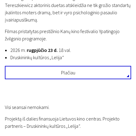
Tereszkiewicz aktorinis duetas atskleidžia ne tik grožio standartų
įkalintos moters dramą, bet ir vyro psichologinio pasaulio
įvairiapusiškumą.
Filmas pristatytas prestižinio Kanų kino festivalio Ypatingojo
žvilgsnio programoje.
2026 m.
rugpjūčio 23 d.
18 val.
Druskininkų kultūros
„
Lelija
“
Plačiau
Visi seansai nemokami.
Projektą iš dalies finansuoja Lietuvos kino centras. Projekto
partneris – Druskininkų kultūros
„
Lelija
“.