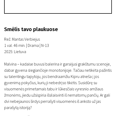
Smėlis tavo plaukuose
Rež. Mantas Verbiejus
1 val. 46 min. | Drama | N-13
2025: Lietuva
Malvina – kadaise buvusi balerina ir garsėjusi grakštumu scenoje,
dabar gyvena slegiančioje monotonijoje. Tačiau netikėta pažintis
su talentingu tapytoju, jos bendraamžiu Kipru atneša į jos
gyvenimą pokyčius, kurių ji nebedrįso tikėtis. Susidūrę su
visuomenės primetamais tabu ir lūkesčiais vyresnio amžiaus
žmonėms, jiedu užsispiria išsilaisvinti iš nematomų pančių. Ar gali
dvi nebejaunos širdys perrašyti visuomenės iš anksto už jas
parašytą istoriją?