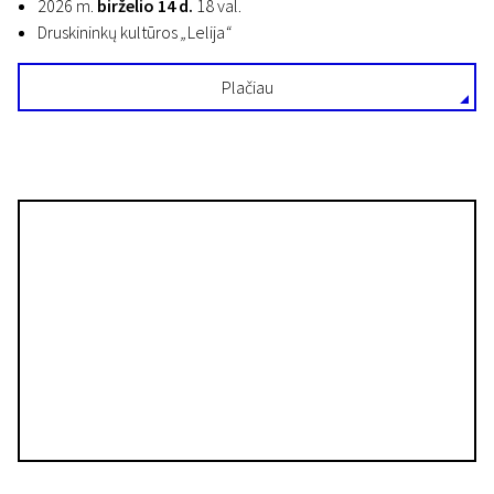
2026 m.
birželio 14 d.
18 val.
Druskininkų kultūros
„
Lelija
“
Plačiau