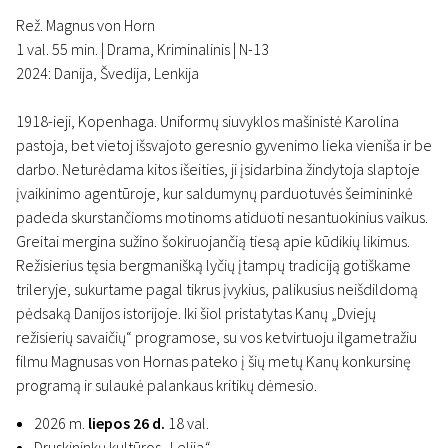
Rež. Magnus von Horn
1 val. 55 min. | Drama, Kriminalinis | N-13
2024: Danija, Švedija, Lenkija
1918-ieji, Kopenhaga. Uniformų siuvyklos mašinistė Karolina
pastoja, bet vietoj išsvajoto geresnio gyvenimo lieka vieniša ir be
darbo. Neturėdama kitos išeities, ji įsidarbina žindytoja slaptoje
įvaikinimo agentūroje, kur saldumynų parduotuvės šeimininkė
padeda skurstančioms motinoms atiduoti nesantuokinius vaikus.
Greitai mergina sužino šokiruojančią tiesą apie kūdikių likimus.
Režisierius tęsia bergmanišką lyčių įtampų tradiciją gotiškame
trileryje, sukurtame pagal tikrus įvykius, palikusius neišdildomą
pėdsaką Danijos istorijoje. Iki šiol pristatytas Kanų „Dviejų
režisierių savaičių“ programose, su vos ketvirtuoju ilgametražiu
filmu Magnusas von Hornas pateko į šių metų Kanų konkursinę
programą ir sulaukė palankaus kritikų dėmesio.
2026 m.
liepos 26 d.
18 val.
Druskininkų kultūros
„
Lelija
“