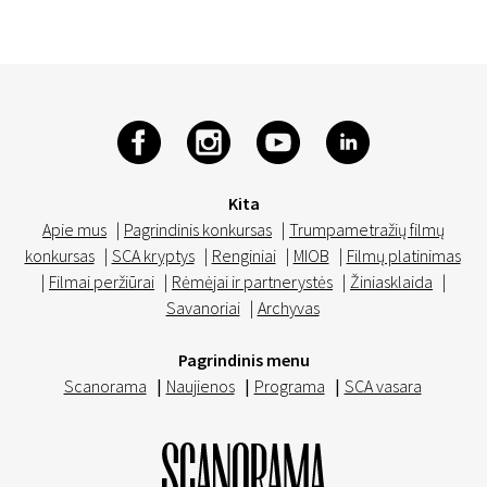
Kita
Apie mus
|
Pagrindinis konkursas
|
Trumpametražių filmų
konkursas
|
SCA kryptys
|
Renginiai
|
MIOB
|
Filmų platinimas
|
Filmai peržiūrai
|
Rėmėjai ir partnerystės
|
Žiniasklaida
|
Savanoriai
|
Archyvas
Pagrindinis menu
Scanorama
|
Naujienos
|
Programa
|
SCA vasara