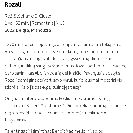
Rozali
Rež. Stéphanie Di Giusto
1 val. 52 min. | Romantinis | N-13
2023: Belgija, Prancūzija
1870 m. Prancūzijoje vargu ar lengvai rastum antrą tokią, kaip
Rozali. Ji gimė plaukuotu veidu ir kūnu, o nenorėdama tapti
paprasčiausia mugės atrakcija visą gyvenimą skutosi, kad
pritaptų ir išliktų saugi. Nežinodamas Rozali paslapties, įsiskolinęs
baro savininkas Abelis veda ją dėl kraičio. Pavargusi slapstytis
Rozali pamėgins atsiverti savo vyrui, kurio jausmai moteriai vis
stiprėja. Kaip jis pasielgs, sužinojęs tiesą?
Originaliai interpretuodama kostiuminės dramos žanrą,
prancūzų režisierė Stéphanie Di Giusto kelia klausimą, ar turime
drąsos mylėti, nepaklusdami visuomenės ir laikmečio
taisyklėms?
Talentingas ir įsimintinas Benoît Magimelio ir Nadios