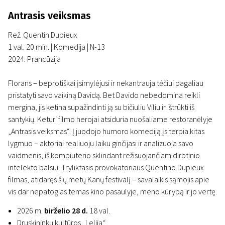
Antrasis veiksmas
Rež. Quentin Dupieux
1 val. 20 min. | Komedija | N-13
2024: Prancūzija
Florans – beprotiškai įsimylėjusi ir nekantrauja tėčiui pagaliau
pristatyti savo vaikiną Davidą. Bet Davido nebedomina reikli
mergina, jis ketina supažindinti ją su bičiuliu Viliu ir ištrūkti iš
santykių. Keturi filmo herojai atsiduria nuošaliame restoranėlyje
„Antrasis veiksmas“. Į juodojo humoro komediją įsiterpia kitas
lygmuo – aktoriai realiuoju laiku ginčijasi ir analizuoja savo
vaidmenis, iš kompiuterio sklindant režisuojančiam dirbtinio
intelekto balsui. Tryliktasis provokatoriaus Quentino Dupieux
filmas, atidaręs šių metų Kanų festivalį – savalaikis sąmojis apie
vis dar nepatogias temas kino pasaulyje, meno kūrybą ir jo vertę.
2026 m.
birželio 28 d.
18 val.
Druskininkų kultūros
„
Lelija
“