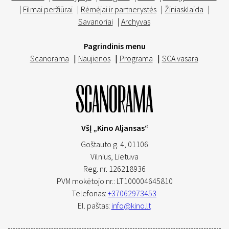
|
Filmai peržiūrai
|
Rėmėjai ir partnerystės
|
Žiniasklaida
|
Savanoriai
|
Archyvas
Pagrindinis menu
Scanorama
|
Naujienos
|
Programa
|
SCA vasara
VšĮ „Kino Aljansas“
Goštauto g. 4, 01106
Vilnius,
Lietuva
Reg. nr. 126218936
PVM mokėtojo nr.: LT100004645810
Telefonas:
+37062973453
El. paštas:
info@kino.lt