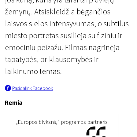
žemynų. Atsiskleidžia bėgančios
laisvos sielos intensyvumas, o subtilus
miesto portretas susilieja su fiziniu ir
emociniu peizažu. Filmas nagrinėja
Trumpametražių filmų konkursas EUROPOS BLYKSNIAI
tapatybės, priklausomybės ir
Tie, kurie juda
laikinumo temas.
20 min. | Drama | N-13
Pasidalink Facebook
Remia
„Europos blyksnių“ programos partneris