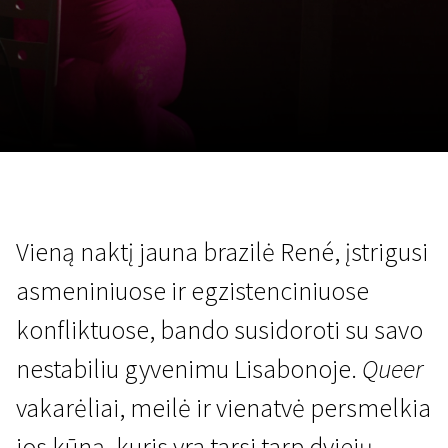
Lapkričio 5 - 22
2026
Vieną naktį jauna brazilė René, įstrigusi
asmeniniuose ir egzistenciniuose
konfliktuose, bando susidoroti su savo
nestabiliu gyvenimu Lisabonoje.
Queer
vakarėliai, meilė ir vienatvė persmelkia
jos kūną, kuris yra tarsi tarp dviejų