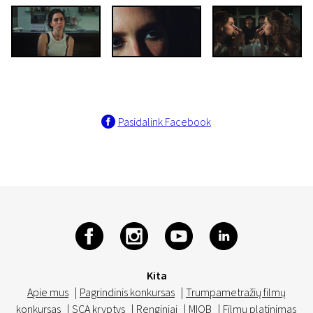
Pasidalink Facebook
Kita
Apie mus
|
Pagrindinis konkursas
|
Trumpametražių filmų
konkursas
|
SCA kryptys
|
Renginiai
|
MIOB
|
Filmų platinimas